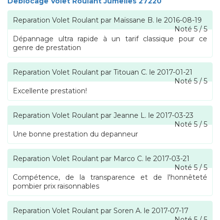
Deblocage Volet Roulant Jumelles 27220
Reparation Volet Roulant
par
Maïssane B.
le
2016-08-19
Noté
5
/
5
Dépannage ultra rapide à un tarif classique pour ce
genre de prestation
Reparation Volet Roulant
par
Titouan C.
le
2017-01-21
Noté
5
/
5
Excellente prestation!
Reparation Volet Roulant
par
Jeanne L.
le
2017-03-23
Noté
5
/
5
Une bonne prestation du depanneur
Reparation Volet Roulant
par
Marco C.
le
2017-03-21
Noté
5
/
5
Compétence, de la transparence et de l'honnêteté
pombier prix raisonnables
Reparation Volet Roulant
par
Soren A.
le
2017-07-17
Noté
5
/
5