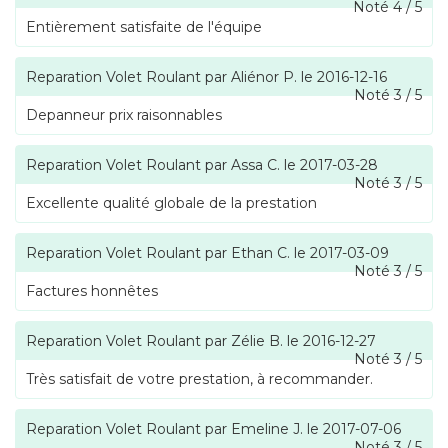
Noté
4
/
5
Entièrement satisfaite de l'équipe
Reparation Volet Roulant
par
Aliénor P.
le
2016-12-16
Noté
3
/
5
Depanneur prix raisonnables
Reparation Volet Roulant
par
Assa C.
le
2017-03-28
Noté
3
/
5
Excellente qualité globale de la prestation
Reparation Volet Roulant
par
Ethan C.
le
2017-03-09
Noté
3
/
5
Factures honnêtes
Reparation Volet Roulant
par
Zélie B.
le
2016-12-27
Noté
3
/
5
Très satisfait de votre prestation, à recommander.
Reparation Volet Roulant
par
Emeline J.
le
2017-07-06
Noté
3
/
5