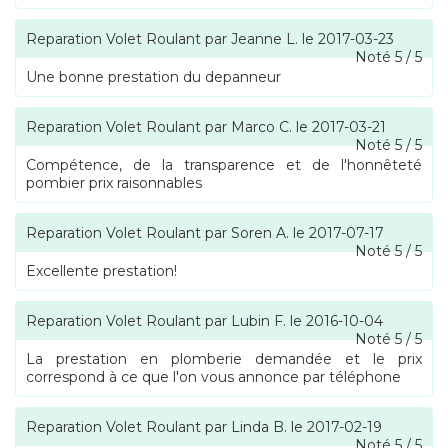
Reparation Volet Roulant
par
Jeanne L.
le
2017-03-23
Noté
5
/
5
Une bonne prestation du depanneur
Reparation Volet Roulant
par
Marco C.
le
2017-03-21
Noté
5
/
5
Compétence, de la transparence et de l'honnêteté
pombier prix raisonnables
Reparation Volet Roulant
par
Soren A.
le
2017-07-17
Noté
5
/
5
Excellente prestation!
Reparation Volet Roulant
par
Lubin F.
le
2016-10-04
Noté
5
/
5
La prestation en plomberie demandée et le prix
correspond à ce que l'on vous annonce par téléphone
Reparation Volet Roulant
par
Linda B.
le
2017-02-19
Noté
5
/
5