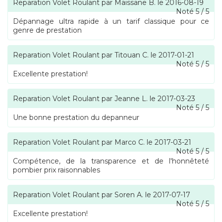
Reparation Volet Roulant
par
Maïssane B.
le
2016-08-19
Noté
5
/
5
Dépannage ultra rapide à un tarif classique pour ce
genre de prestation
Reparation Volet Roulant
par
Titouan C.
le
2017-01-21
Noté
5
/
5
Excellente prestation!
Reparation Volet Roulant
par
Jeanne L.
le
2017-03-23
Noté
5
/
5
Une bonne prestation du depanneur
Reparation Volet Roulant
par
Marco C.
le
2017-03-21
Noté
5
/
5
Compétence, de la transparence et de l'honnêteté
pombier prix raisonnables
Reparation Volet Roulant
par
Soren A.
le
2017-07-17
Noté
5
/
5
Excellente prestation!