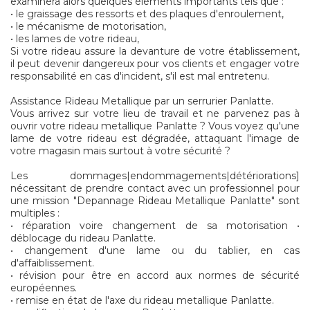
examinera alors quelques éléments importants tels que :
• le graissage des ressorts et des plaques d'enroulement,
• le mécanisme de motorisation,
• les lames de votre rideau,
Si votre rideau assure la devanture de votre établissement,
il peut devenir dangereux pour vos clients et engager votre
responsabilité en cas d'incident, s'il est mal entretenu.
Assistance Rideau Metallique par un serrurier Panlatte.
Vous arrivez sur votre lieu de travail et ne parvenez pas à
ouvrir votre rideau metallique Panlatte ? Vous voyez qu'une
lame de votre rideau est dégradée, attaquant l'image de
votre magasin mais surtout à votre sécurité ?
Les dommages|endommagements|détériorations]
nécessitant de prendre contact avec un professionnel pour
une mission "Depannage Rideau Metallique Panlatte" sont
multiples :
• réparation voire changement de sa motorisation •
déblocage du rideau Panlatte.
• changement d'une lame ou du tablier, en cas
d'affaiblissement.
• révision pour être en accord aux normes de sécurité
européennes.
• remise en état de l'axe du rideau metallique Panlatte.