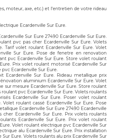
s, moteur, axe, etc.) et l'entretien de votre rideau
electrique Ecardenville Sur Eure.
Ecardenville Sur Eure 27490 Ecardenville Sur Eure.
roulant pvc pas cher Ecardenville Sur Eure. Volets
 Tarif volet roulant Ecardenville Sur Eure. Volet
denville Sur Eure. Pose de fenetre en renovation
ant pvc Ecardenville Sur Eure. Store volet roulant
Eure. Prix volet roulant motorisé Ecardenville Sur
e pvc Ecardenville Sur Eure.
it Ecardenville Sur Eure. Rideau metallique prix
 rénovation aluminium Ecardenville Sur Eure. Volet
que sur mesure Ecardenville Sur Eure. Store roulant
 roulant pvc Ecardenville Sur Eure. Volets roulants
risés Ecardenville Sur Eure. Poser volet roulant
e. Volet roulant cassé Ecardenville Sur Eure. Pose
etallique Ecardenville Sur Eure 27490 Ecardenville
 cher Ecardenville Sur Eure. Prix volets roulants
oulants Ecardenville Sur Eure. Prix volet roulant
Eure. Volet roulant electrique pvc Ecardenville Sur
ctrique alu Ecardenville Sur Eure. Prix installation
Sur Eure. Volets roulants alu prix Ecardenville Sur