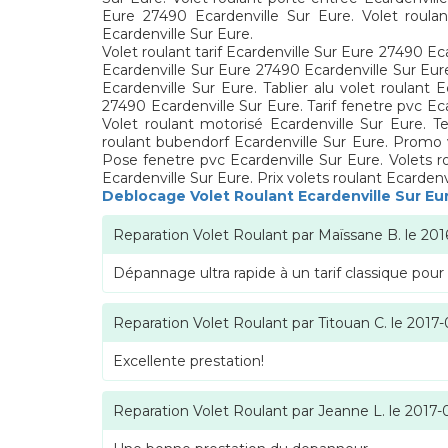
Eure 27490 Ecardenville Sur Eure. Volet roulan
Ecardenville Sur Eure.
Volet roulant tarif Ecardenville Sur Eure 27490 Ec
Ecardenville Sur Eure 27490 Ecardenville Sur Eure
Ecardenville Sur Eure. Tablier alu volet roulant
27490 Ecardenville Sur Eure. Tarif fenetre pvc Ec
Volet roulant motorisé Ecardenville Sur Eure. 
roulant bubendorf Ecardenville Sur Eure. Promo v
Pose fenetre pvc Ecardenville Sur Eure. Volets ro
Ecardenville Sur Eure. Prix volets roulant Ecardenv
Deblocage Volet Roulant Ecardenville Sur E
Reparation Volet Roulant
par
Maïssane B.
le
201
Dépannage ultra rapide à un tarif classique pour
Reparation Volet Roulant
par
Titouan C.
le
2017-
Excellente prestation!
Reparation Volet Roulant
par
Jeanne L.
le
2017-