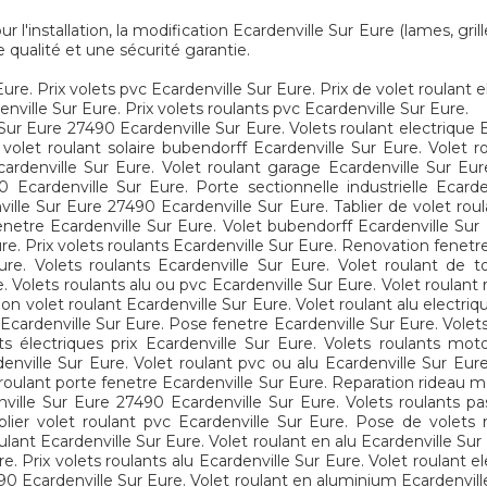
installation, la modification Ecardenville Sur Eure (lames, grille
 qualité et une sécurité garantie.
Eure. Prix volets pvc Ecardenville Sur Eure. Prix de volet roulant 
ville Sur Eure. Prix volets roulants pvc Ecardenville Sur Eure.
 Sur Eure 27490 Ecardenville Sur Eure. Volets roulant electrique 
 volet roulant solaire bubendorff Ecardenville Sur Eure. Volet 
rdenville Sur Eure. Volet roulant garage Ecardenville Sur Eure.
 Ecardenville Sur Eure. Porte sectionnelle industrielle Ecar
ville Sur Eure 27490 Ecardenville Sur Eure. Tablier de volet roul
enetre Ecardenville Sur Eure. Volet bubendorff Ecardenville Sur 
ure. Prix volets roulants Ecardenville Sur Eure. Renovation fenetr
ure. Volets roulants Ecardenville Sur Eure. Volet roulant de to
. Volets roulants alu ou pvc Ecardenville Sur Eure. Volet roulant
n volet roulant Ecardenville Sur Eure. Volet roulant alu electri
e Ecardenville Sur Eure. Pose fenetre Ecardenville Sur Eure. Volets
ts électriques prix Ecardenville Sur Eure. Volets roulants moto
enville Sur Eure. Volet roulant pvc ou alu Ecardenville Sur Eur
 roulant porte fenetre Ecardenville Sur Eure. Reparation rideau m
nville Sur Eure 27490 Ecardenville Sur Eure. Volets roulants pas
lier volet roulant pvc Ecardenville Sur Eure. Pose de volets r
ulant Ecardenville Sur Eure. Volet roulant en alu Ecardenville Sur 
e. Prix volets roulants alu Ecardenville Sur Eure. Volet roulant ele
90 Ecardenville Sur Eure. Volet roulant en aluminium Ecardenville 