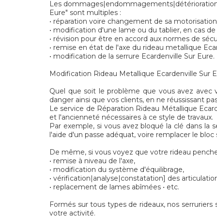
Les dommages|endommagements|détériorations] né
Eure" sont multiples :
• réparation voire changement de sa motorisation 
• modification d'une lame ou du tablier, en cas de
• révision pour être en accord aux normes de séc
• remise en état de l'axe du rideau metallique Eca
• modification de la serrure Ecardenville Sur Eure.
Modification Rideau Metallique Ecardenville Sur Eu
Quel que soit le problème que vous avez avec vo
danger ainsi que vos clients, en ne réussissant pas
Le service de Réparation Rideau Métallique Ecarde
et l'ancienneté nécessaires à ce style de travaux.
Par exemple, si vous avez bloqué la clé dans la s
l'aide d'un passe adéquat, voire remplacer le bloc
De même, si vous voyez que votre rideau penche,
• remise à niveau de l'axe,
• modification du système d'équilibrage,
• vérification|analyse|constatation] des articulatio
• replacement de lames abîmées • etc.
Formés sur tous types de rideaux, nos serruriers 
votre activité.