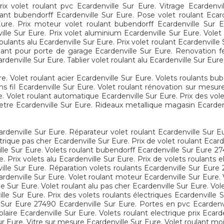
rix volet roulant pvc Ecardenville Sur Eure. Vitrage Ecardenvi
ant bubendorff Ecardenville Sur Eure. Pose volet roulant Eca
ure. Prix moteur volet roulant bubendorff Ecardenville Sur 
le Sur Eure. Prix volet aluminium Ecardenville Sur Eure. Volet 
oulants alu Ecardenville Sur Eure. Prix volet roulant Ecardenville 
lant pour porte de garage Ecardenville Sur Eure. Renovation fen
denville Sur Eure. Tablier volet roulant alu Ecardenville Sur Eure
e. Volet roulant acier Ecardenville Sur Eure. Volets roulants bub
ns fil Ecardenville Sur Eure. Volet roulant rénovation sur mesur
. Volet roulant automatique Ecardenville Sur Eure. Prix des vole
etre Ecardenville Sur Eure. Rideaux metallique magasin Ecarden
cardenville Sur Eure. Réparateur volet roulant Ecardenville Sur E
rique pas cher Ecardenville Sur Eure. Prix de volet roulant Ecarde
le Sur Eure. Volets roulant bubendorff Ecardenville Sur Eure 27
. Prix volets alu Ecardenville Sur Eure. Prix de volets roulants 
lle Sur Eure. Réparation volets roulants Ecardenville Sur Eure
ardenville Sur Eure. Volet roulant moteur Ecardenville Sur Eure.
e Sur Eure. Volet roulant alu pas cher Ecardenville Sur Eure. Vo
ille Sur Eure. Prix des volets roulants électriques Ecardenville
e Sur Eure 27490 Ecardenville Sur Eure. Portes en pvc Ecardenvi
laire Ecardenville Sur Eure. Volets roulant electrique prix Ecar
r Eure. Vitre sur mesure Ecardenville Sur Eure. Volet roulant moi