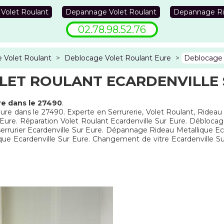
 Volet Roulant
Depannage Volet Roulant
Depannage Ri
02.78.98.52.76
 Volet Roulant
>
Deblocage Volet Roulant Eure
>
Deblocage 
ET ROULANT ECARDENVILLE 
re dans le 27490
.
ure dans le 27490. Experte en Serrurerie, Volet Roulant, Rideau 
ure. Réparation Volet Roulant Ecardenville Sur Eure. Déblocage 
errurier Ecardenville Sur Eure. Dépannage Rideau Metallique Eca
que Ecardenville Sur Eure. Changement de vitre Ecardenville 