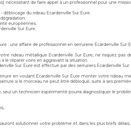
cessitant de faire appel à un professionnel pour une missio
• déblocage du rideau Ecardenville Sur Eure.
 dégradation.
urité européennes.
rdenville Sur Eure.
re : une affaire de professionnel en serrurerie Ecardenville Sur E
tre rideau métallique Ecardenville Sur Eure, ne risquez pas de 
 à le réparer voire en aggravant la situation.
nville Sur Eure est effectué par des serruriers Ecardenville Su
errure en voulant Ecardenville Sur Eure monter votre rideau meta
 serrure si le morceau ne peut être débloqué, suite à ses premièr
 seul un technicien expérimenté pourra diagnostiquer le problè
ns,
sauront solutionner votre problème et dans les plus brefs délais