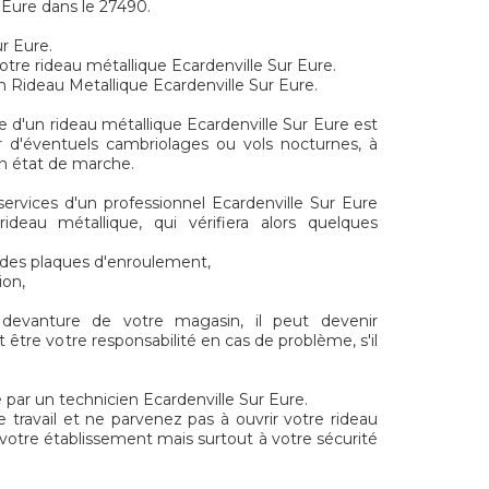
r Eure dans le 27490.
r Eure.
otre rideau métallique Ecardenville Sur Eure.
n Rideau Metallique Ecardenville Sur Eure.
e d'un rideau métallique Ecardenville Sur Eure est
r d'éventuels cambriolages ou vols nocturnes, à
bon état de marche.
 services d'un professionnel Ecardenville Sur Eure
rideau métallique, qui vérifiera alors quelques
t des plaques d'enroulement,
ion,
 devanture de votre magasin, il peut devenir
 être votre responsabilité en cas de problème, s'il
 par un technicien Ecardenville Sur Eure.
e travail et ne parvenez pas à ouvrir votre rideau
votre établissement mais surtout à votre sécurité