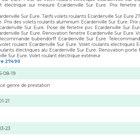
t électrique sur mesure Ecardenville Sur Eure. Prix fenetre 
ardenville Sur Eure. Tarifs volets roulants Ecardenville Sur Eure 2
. Prix des volets roulants aluminium Ecardenville Sur Eure. Pri
 Ecardenville Sur Eure. Pose de fenetre pvc Ecardenville Sur Eur
ardenville Sur Eure. Renovation fenetre Ecardenville Sur Eure. V
Telecommande bubendorff Ecardenville Sur Eure. Telecommande
olet roulant Ecardenville Sur Eure. Volet roulants electriques E
ulants électriques alu Ecardenville Sur Eure. Renovation porte 
ille Sur Eure. Volet roulant électrique extérieur
ure 27490
6-08-19
 ce genre de prestation
01-21
03-23