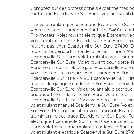
Comptez sur des professionnels expérimentés pour l'
métallique Ecardenville Sur Eure avec un travail de
Prix volet roulant pvc electrique Ecardenville Sur 
Rideau roulant Ecardenville Sur Eure 27490 Ecarden
Prix moteur volet roulant electrique Ecardenville
Volet roulant fenêtre Ecardenville Sur Eure. Prix
roulant pas cher Ecardenville Sur Eure 27490 Eca
roulants bubendorff Ecardenville Sur Eure 27490
Ecardenville Sur Eure. Volet roulants pvc Ecarden
Ecardenville Sur Eure. Volet roulant pour porte f
Eure. Volet roulant electriques Ecardenville Sur E
Volet roulant aluminium prix Ecardenville Sur E
Ecardenville Sur Eure 27490 Ecardenville Sur Eure
roulant de garage Ecardenville Sur Eure. Rénovatio
Ecardenville Sur Eure. Volet roulant alu electriqu
bubendorff Ecardenville Sur Eure. Volets roulan
Ecardenville Sur Eure. Pose volets roulants Ecard
volet roulant manuel Ecardenville Sur Eure. Volet
Sur Eure. Prix motorisation volet roulant Ecarde
aluminium electriques Ecardenville Sur Eure. Tab
électrique Ecardenville Sur Eure. Pose de volet ro
Eure. Volet electrique roulant Ecardenville Sur Eur
volet roulant electrique Ecardenville Sur Eure 274