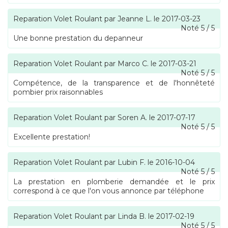
Reparation Volet Roulant
par
Jeanne L.
le
2017-03-23
Noté
5
/
5
Une bonne prestation du depanneur
Reparation Volet Roulant
par
Marco C.
le
2017-03-21
Noté
5
/
5
Compétence, de la transparence et de l'honnêteté
pombier prix raisonnables
Reparation Volet Roulant
par
Soren A.
le
2017-07-17
Noté
5
/
5
Excellente prestation!
Reparation Volet Roulant
par
Lubin F.
le
2016-10-04
Noté
5
/
5
La prestation en plomberie demandée et le prix
correspond à ce que l'on vous annonce par téléphone
Reparation Volet Roulant
par
Linda B.
le
2017-02-19
Noté
5
/
5