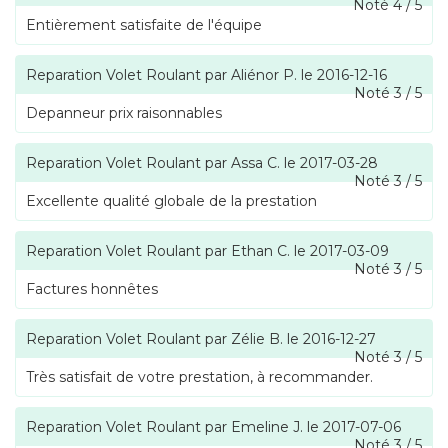
Noté
4
/
5
Entièrement satisfaite de l'équipe
Reparation Volet Roulant
par
Aliénor P.
le
2016-12-16
Noté
3
/
5
Depanneur prix raisonnables
Reparation Volet Roulant
par
Assa C.
le
2017-03-28
Noté
3
/
5
Excellente qualité globale de la prestation
Reparation Volet Roulant
par
Ethan C.
le
2017-03-09
Noté
3
/
5
Factures honnêtes
Reparation Volet Roulant
par
Zélie B.
le
2016-12-27
Noté
3
/
5
Très satisfait de votre prestation, à recommander.
Reparation Volet Roulant
par
Emeline J.
le
2017-07-06
Noté
3
/
5