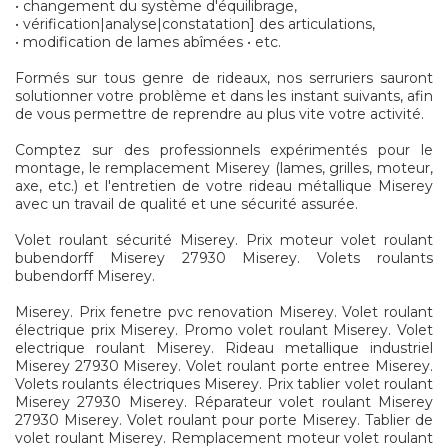
• changement du système d'équilibrage,
• vérification|analyse|constatation] des articulations,
• modification de lames abîmées • etc.
Formés sur tous genre de rideaux, nos serruriers sauront
solutionner votre problème et dans les instant suivants, afin
de vous permettre de reprendre au plus vite votre activité.
Comptez sur des professionnels expérimentés pour le
montage, le remplacement Miserey (lames, grilles, moteur,
axe, etc.) et l'entretien de votre rideau métallique Miserey
avec un travail de qualité et une sécurité assurée.
Volet roulant sécurité Miserey. Prix moteur volet roulant
bubendorff Miserey 27930 Miserey. Volets roulants
bubendorff Miserey.
Miserey. Prix fenetre pvc renovation Miserey. Volet roulant
électrique prix Miserey. Promo volet roulant Miserey. Volet
electrique roulant Miserey. Rideau metallique industriel
Miserey 27930 Miserey. Volet roulant porte entree Miserey.
Volets roulants électriques Miserey. Prix tablier volet roulant
Miserey 27930 Miserey. Réparateur volet roulant Miserey
27930 Miserey. Volet roulant pour porte Miserey. Tablier de
volet roulant Miserey. Remplacement moteur volet roulant