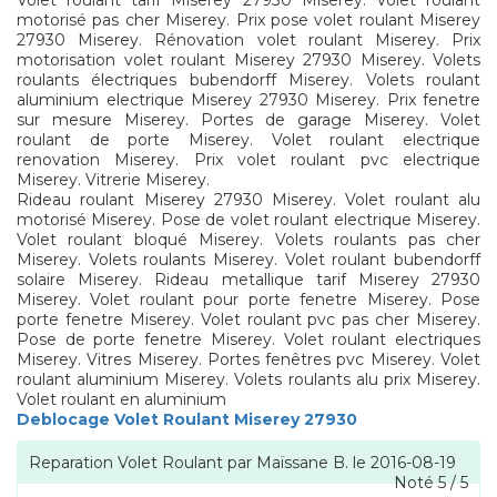
Volet roulant tarif Miserey 27930 Miserey. Volet roulant
motorisé pas cher Miserey. Prix pose volet roulant Miserey
27930 Miserey. Rénovation volet roulant Miserey. Prix
motorisation volet roulant Miserey 27930 Miserey. Volets
roulants électriques bubendorff Miserey. Volets roulant
aluminium electrique Miserey 27930 Miserey. Prix fenetre
sur mesure Miserey. Portes de garage Miserey. Volet
roulant de porte Miserey. Volet roulant electrique
renovation Miserey. Prix volet roulant pvc electrique
Miserey. Vitrerie Miserey.
Rideau roulant Miserey 27930 Miserey. Volet roulant alu
motorisé Miserey. Pose de volet roulant electrique Miserey.
Volet roulant bloqué Miserey. Volets roulants pas cher
Miserey. Volets roulants Miserey. Volet roulant bubendorff
solaire Miserey. Rideau metallique tarif Miserey 27930
Miserey. Volet roulant pour porte fenetre Miserey. Pose
porte fenetre Miserey. Volet roulant pvc pas cher Miserey.
Pose de porte fenetre Miserey. Volet roulant electriques
Miserey. Vitres Miserey. Portes fenêtres pvc Miserey. Volet
roulant aluminium Miserey. Volets roulants alu prix Miserey.
Volet roulant en aluminium
Deblocage Volet Roulant Miserey 27930
Reparation Volet Roulant
par
Maïssane B.
le
2016-08-19
Noté
5
/
5