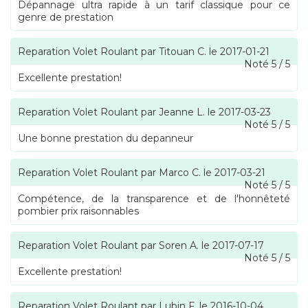
Dépannage ultra rapide à un tarif classique pour ce
genre de prestation
Reparation Volet Roulant
par
Titouan C.
le
2017-01-21
Noté
5
/
5
Excellente prestation!
Reparation Volet Roulant
par
Jeanne L.
le
2017-03-23
Noté
5
/
5
Une bonne prestation du depanneur
Reparation Volet Roulant
par
Marco C.
le
2017-03-21
Noté
5
/
5
Compétence, de la transparence et de l'honnêteté
pombier prix raisonnables
Reparation Volet Roulant
par
Soren A.
le
2017-07-17
Noté
5
/
5
Excellente prestation!
Reparation Volet Roulant
par
Lubin F.
le
2016-10-04