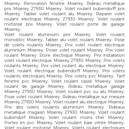
Miserey. Renovation fenetre Miserey. Rideau metallique
prix Miserey 27930 Miserey. Volet roulant bubendorff prix
Miserey. Tablier volet roulant alu Miserey. Reparer volet
roulant electrique Miserey 27930 Miserey. Volet roulant
motorisé prix Miserey. Volet roulant porte de garage
Miserey.
Volet roulant aluminium prix Miserey. Volet roulant
monobloc Miserey. Tablier alu volet roulant Miserey. Pose
de volets roulants Miserey. Prix volet roulant electrique
aluminium Miserey. Poser volet roulant Miserey. Prix volet
roulant Miserey. Store électrique Miserey. Prix installation
volet roulant electrique Miserey 27930 Miserey. Prix volets
roulants Miserey. Prix volet roulant alu electrique Miserey.
Volet roulant électrique bubendorff Miserey. Prix volets
roulants électriques Miserey. Prix volets pvc Miserey. Tarif
fenetre pvc Miserey. Volet roulant cassé Miserey. Volet
roulant de garage Miserey. Rideau metallique garage
Miserey 27930 Miserey. Volet roulant pvc ou alu Miserey.
Pose volet roulant Miserey. Rideau metallique sur mesure
Miserey 27930 Miserey. Volet roulant alu electrique Miserey.
Prix des volets roulants aluminium Miserey. Rideaux
metallique magasin Miserey 27930 Miserey. Volet roulant
bubendorf Miserey. Volet roulant moins cher Miserey.
Portes en pvc Miserey. Volet roulant baie vitrée Miserey.
Volet roulant motorisé Miserey. Volets roulant electriques