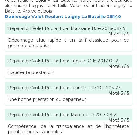
volet roulant Loigny La Bataille. Volet roulant electrique
aluminium Loigny La Bataille. Volet roulant acier Loigny La
Bataille. Prix volet bois
Deblocage Volet Roulant Loigny La Bataille 28140
Reparation Volet Roulant
par
Maïssane B.
le
2016-08-19
Noté
5
/
5
Dépannage ultra rapide à un tarif classique pour ce
genre de prestation
Reparation Volet Roulant
par
Titouan C.
le
2017-01-21
Noté
5
/
5
Excellente prestation!
Reparation Volet Roulant
par
Jeanne L.
le
2017-03-23
Noté
5
/
5
Une bonne prestation du depanneur
Reparation Volet Roulant
par
Marco C.
le
2017-03-21
Noté
5
/
5
Compétence, de la transparence et de l'honnêteté
pombier prix raisonnables