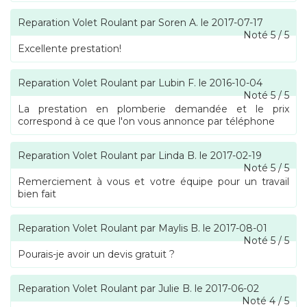
Reparation Volet Roulant
par
Soren A.
le
2017-07-17
Noté
5
/
5
Excellente prestation!
Reparation Volet Roulant
par
Lubin F.
le
2016-10-04
Noté
5
/
5
La prestation en plomberie demandée et le prix
correspond à ce que l'on vous annonce par téléphone
Reparation Volet Roulant
par
Linda B.
le
2017-02-19
Noté
5
/
5
Remerciement à vous et votre équipe pour un travail
bien fait
Reparation Volet Roulant
par
Maylis B.
le
2017-08-01
Noté
5
/
5
Pourais-je avoir un devis gratuit ?
Reparation Volet Roulant
par
Julie B.
le
2017-06-02
Noté
4
/
5