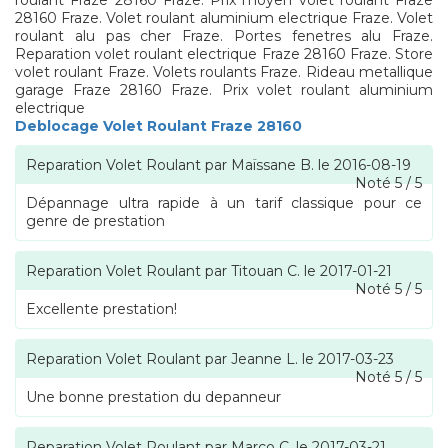
roulant Fraze 28160 Fraze. Prix moyen volet roulant Fraze
28160 Fraze. Volet roulant aluminium electrique Fraze. Volet
roulant alu pas cher Fraze. Portes fenetres alu Fraze.
Reparation volet roulant electrique Fraze 28160 Fraze. Store
volet roulant Fraze. Volets roulants Fraze. Rideau metallique
garage Fraze 28160 Fraze. Prix volet roulant aluminium
electrique
Deblocage Volet Roulant Fraze 28160
Reparation Volet Roulant
par
Maïssane B.
le
2016-08-19
Noté
5
/
5
Dépannage ultra rapide à un tarif classique pour ce
genre de prestation
Reparation Volet Roulant
par
Titouan C.
le
2017-01-21
Noté
5
/
5
Excellente prestation!
Reparation Volet Roulant
par
Jeanne L.
le
2017-03-23
Noté
5
/
5
Une bonne prestation du depanneur
Reparation Volet Roulant
par
Marco C.
le
2017-03-21