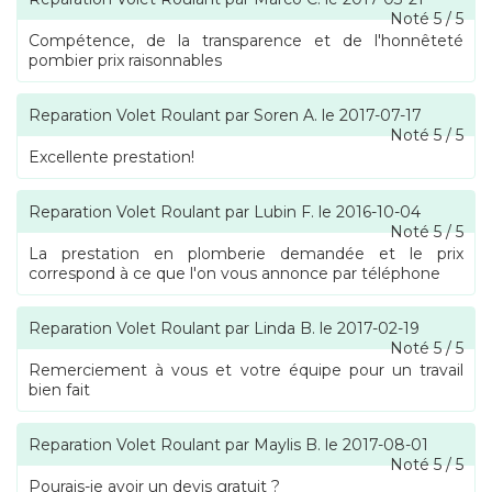
Noté
5
/
5
Compétence, de la transparence et de l'honnêteté
pombier prix raisonnables
Reparation Volet Roulant
par
Soren A.
le
2017-07-17
Noté
5
/
5
Excellente prestation!
Reparation Volet Roulant
par
Lubin F.
le
2016-10-04
Noté
5
/
5
La prestation en plomberie demandée et le prix
correspond à ce que l'on vous annonce par téléphone
Reparation Volet Roulant
par
Linda B.
le
2017-02-19
Noté
5
/
5
Remerciement à vous et votre équipe pour un travail
bien fait
Reparation Volet Roulant
par
Maylis B.
le
2017-08-01
Noté
5
/
5
Pourais-je avoir un devis gratuit ?