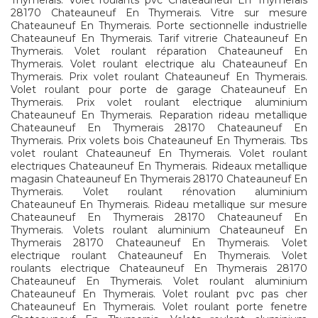
Thymerais. Volet roulants pvc Chateauneuf En Thymerais
28170 Chateauneuf En Thymerais. Vitre sur mesure
Chateauneuf En Thymerais. Porte sectionnelle industrielle
Chateauneuf En Thymerais. Tarif vitrerie Chateauneuf En
Thymerais. Volet roulant réparation Chateauneuf En
Thymerais. Volet roulant electrique alu Chateauneuf En
Thymerais. Prix volet roulant Chateauneuf En Thymerais.
Volet roulant pour porte de garage Chateauneuf En
Thymerais. Prix volet roulant electrique aluminium
Chateauneuf En Thymerais. Reparation rideau metallique
Chateauneuf En Thymerais 28170 Chateauneuf En
Thymerais. Prix volets bois Chateauneuf En Thymerais. Tbs
volet roulant Chateauneuf En Thymerais. Volet roulant
electriques Chateauneuf En Thymerais. Rideaux metallique
magasin Chateauneuf En Thymerais 28170 Chateauneuf En
Thymerais. Volet roulant rénovation aluminium
Chateauneuf En Thymerais. Rideau metallique sur mesure
Chateauneuf En Thymerais 28170 Chateauneuf En
Thymerais. Volets roulant aluminium Chateauneuf En
Thymerais 28170 Chateauneuf En Thymerais. Volet
electrique roulant Chateauneuf En Thymerais. Volet
roulants electrique Chateauneuf En Thymerais 28170
Chateauneuf En Thymerais. Volet roulant aluminium
Chateauneuf En Thymerais. Volet roulant pvc pas cher
Chateauneuf En Thymerais. Volet roulant porte fenetre