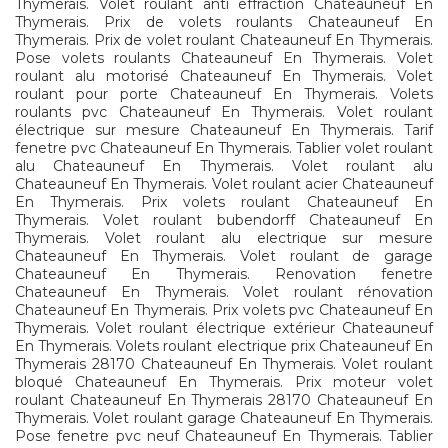
Thymerais. Volet roulant anti effraction Chateauneuf En
Thymerais. Prix de volets roulants Chateauneuf En
Thymerais. Prix de volet roulant Chateauneuf En Thymerais.
Pose volets roulants Chateauneuf En Thymerais. Volet
roulant alu motorisé Chateauneuf En Thymerais. Volet
roulant pour porte Chateauneuf En Thymerais. Volets
roulants pvc Chateauneuf En Thymerais. Volet roulant
électrique sur mesure Chateauneuf En Thymerais. Tarif
fenetre pvc Chateauneuf En Thymerais. Tablier volet roulant
alu Chateauneuf En Thymerais. Volet roulant alu
Chateauneuf En Thymerais. Volet roulant acier Chateauneuf
En Thymerais. Prix volets roulant Chateauneuf En
Thymerais. Volet roulant bubendorff Chateauneuf En
Thymerais. Volet roulant alu electrique sur mesure
Chateauneuf En Thymerais. Volet roulant de garage
Chateauneuf En Thymerais. Renovation fenetre
Chateauneuf En Thymerais. Volet roulant rénovation
Chateauneuf En Thymerais. Prix volets pvc Chateauneuf En
Thymerais. Volet roulant électrique extérieur Chateauneuf
En Thymerais. Volets roulant electrique prix Chateauneuf En
Thymerais 28170 Chateauneuf En Thymerais. Volet roulant
bloqué Chateauneuf En Thymerais. Prix moteur volet
roulant Chateauneuf En Thymerais 28170 Chateauneuf En
Thymerais. Volet roulant garage Chateauneuf En Thymerais.
Pose fenetre pvc neuf Chateauneuf En Thymerais. Tablier