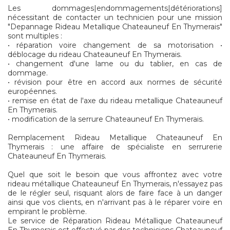
Les dommages|endommagements|détériorations]
nécessitant de contacter un technicien pour une mission
"Depannage Rideau Metallique Chateauneuf En Thymerais"
sont multiples :
• réparation voire changement de sa motorisation •
déblocage du rideau Chateauneuf En Thymerais.
• changement d'une lame ou du tablier, en cas de
dommage.
• révision pour être en accord aux normes de sécurité
européennes.
• remise en état de l'axe du rideau metallique Chateauneuf
En Thymerais.
• modification de la serrure Chateauneuf En Thymerais.
Remplacement Rideau Metallique Chateauneuf En
Thymerais : une affaire de spécialiste en serrurerie
Chateauneuf En Thymerais.
Quel que soit le besoin que vous affrontez avec votre
rideau métallique Chateauneuf En Thymerais, n'essayez pas
de le régler seul, risquant alors de faire face à un danger
ainsi que vos clients, en n'arrivant pas à le réparer voire en
empirant le problème.
Le service de Réparation Rideau Métallique Chateauneuf