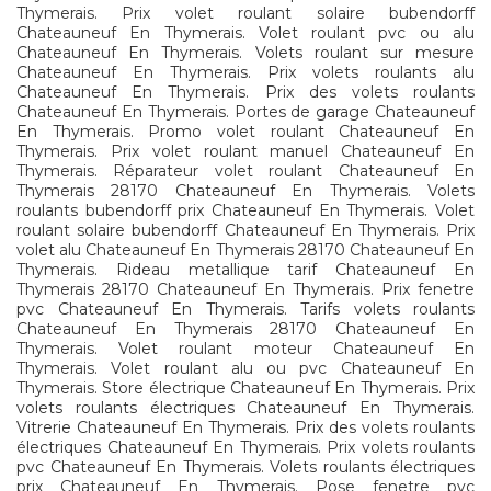
Thymerais. Prix volet roulant solaire bubendorff
Chateauneuf En Thymerais. Volet roulant pvc ou alu
Chateauneuf En Thymerais. Volets roulant sur mesure
Chateauneuf En Thymerais. Prix volets roulants alu
Chateauneuf En Thymerais. Prix des volets roulants
Chateauneuf En Thymerais. Portes de garage Chateauneuf
En Thymerais. Promo volet roulant Chateauneuf En
Thymerais. Prix volet roulant manuel Chateauneuf En
Thymerais. Réparateur volet roulant Chateauneuf En
Thymerais 28170 Chateauneuf En Thymerais. Volets
roulants bubendorff prix Chateauneuf En Thymerais. Volet
roulant solaire bubendorff Chateauneuf En Thymerais. Prix
volet alu Chateauneuf En Thymerais 28170 Chateauneuf En
Thymerais. Rideau metallique tarif Chateauneuf En
Thymerais 28170 Chateauneuf En Thymerais. Prix fenetre
pvc Chateauneuf En Thymerais. Tarifs volets roulants
Chateauneuf En Thymerais 28170 Chateauneuf En
Thymerais. Volet roulant moteur Chateauneuf En
Thymerais. Volet roulant alu ou pvc Chateauneuf En
Thymerais. Store électrique Chateauneuf En Thymerais. Prix
volets roulants électriques Chateauneuf En Thymerais.
Vitrerie Chateauneuf En Thymerais. Prix des volets roulants
électriques Chateauneuf En Thymerais. Prix volets roulants
pvc Chateauneuf En Thymerais. Volets roulants électriques
prix Chateauneuf En Thymerais. Pose fenetre pvc