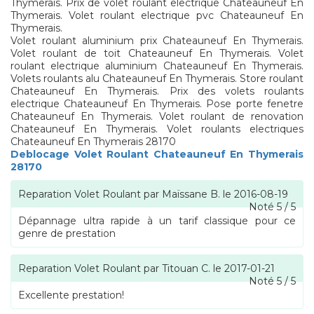
Thymerais. Prix de volet roulant electrique Chateauneuf En
Thymerais. Volet roulant electrique pvc Chateauneuf En
Thymerais.
Volet roulant aluminium prix Chateauneuf En Thymerais.
Volet roulant de toit Chateauneuf En Thymerais. Volet
roulant electrique aluminium Chateauneuf En Thymerais.
Volets roulants alu Chateauneuf En Thymerais. Store roulant
Chateauneuf En Thymerais. Prix des volets roulants
electrique Chateauneuf En Thymerais. Pose porte fenetre
Chateauneuf En Thymerais. Volet roulant de renovation
Chateauneuf En Thymerais. Volet roulants electriques
Chateauneuf En Thymerais 28170
Deblocage Volet Roulant Chateauneuf En Thymerais
28170
Reparation Volet Roulant
par
Maïssane B.
le
2016-08-19
Noté
5
/
5
Dépannage ultra rapide à un tarif classique pour ce
genre de prestation
Reparation Volet Roulant
par
Titouan C.
le
2017-01-21
Noté
5
/
5
Excellente prestation!