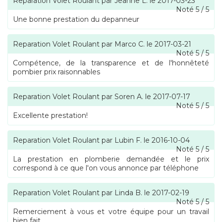
Reparation Volet Roulant
par
Jeanne L.
le
2017-03-23
Noté
5
/
5
Une bonne prestation du depanneur
Reparation Volet Roulant
par
Marco C.
le
2017-03-21
Noté
5
/
5
Compétence, de la transparence et de l'honnêteté
pombier prix raisonnables
Reparation Volet Roulant
par
Soren A.
le
2017-07-17
Noté
5
/
5
Excellente prestation!
Reparation Volet Roulant
par
Lubin F.
le
2016-10-04
Noté
5
/
5
La prestation en plomberie demandée et le prix
correspond à ce que l'on vous annonce par téléphone
Reparation Volet Roulant
par
Linda B.
le
2017-02-19
Noté
5
/
5
Remerciement à vous et votre équipe pour un travail
bien fait