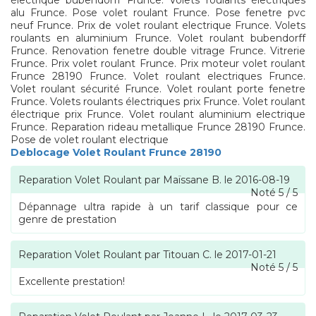
électrique bubendorff Frunce. Volets roulants électriques
alu Frunce. Pose volet roulant Frunce. Pose fenetre pvc
neuf Frunce. Prix de volet roulant electrique Frunce. Volets
roulants en aluminium Frunce. Volet roulant bubendorff
Frunce. Renovation fenetre double vitrage Frunce. Vitrerie
Frunce. Prix volet roulant Frunce. Prix moteur volet roulant
Frunce 28190 Frunce. Volet roulant electriques Frunce.
Volet roulant sécurité Frunce. Volet roulant porte fenetre
Frunce. Volets roulants électriques prix Frunce. Volet roulant
électrique prix Frunce. Volet roulant aluminium electrique
Frunce. Reparation rideau metallique Frunce 28190 Frunce.
Pose de volet roulant electrique
Deblocage Volet Roulant Frunce 28190
Reparation Volet Roulant
par
Maïssane B.
le
2016-08-19
Noté
5
/
5
Dépannage ultra rapide à un tarif classique pour ce
genre de prestation
Reparation Volet Roulant
par
Titouan C.
le
2017-01-21
Noté
5
/
5
Excellente prestation!