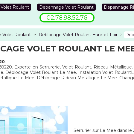
 Volet Roulant
Depannage Volet Roulant
Depannage Ri
02.78.98.52.76
 Volet Roulant
>
Deblocage Volet Roulant Eure-et-Loir
>
Deb
CAGE VOLET ROULANT LE MEE
20
.
28220. Experte en Serrurerie, Volet Roulant, Rideau Métallique
e. Déblocage Volet Roulant Le Mee. Installation Volet Roula
Metallique Le Mee. Déblocage Rideau Metallique Le Mee. Chan
Serrurier sur Le Mee dans le