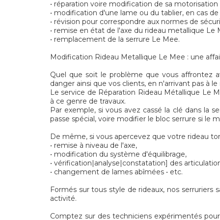
• réparation voire modification de sa motorisatio
• modification d'une lame ou du tablier, en cas de
• révision pour correspondre aux normes de sécu
• remise en état de l'axe du rideau metallique Le
• remplacement de la serrure Le Mee.
Modification Rideau Metallique Le Mee : une affai
Quel que soit le problème que vous affrontez a
danger ainsi que vos clients, en n'arrivant pas à le
Le service de Réparation Rideau Métallique Le Me
à ce genre de travaux.
Par exemple, si vous avez cassé la clé dans la ser
passe spécial, voire modifier le bloc serrure si l
De même, si vous apercevez que votre rideau tom
• remise à niveau de l'axe,
• modification du système d'équilibrage,
• vérification|analyse|constatation] des articulatio
• changement de lames abîmées • etc.
Formés sur tous style de rideaux, nos serruriers 
activité.
Comptez sur des techniciens expérimentés pour l'