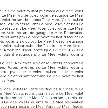
m Le Mee. Volet roulant pvc manuel Le Mee. Volet
 Le Mee. Prix de volet roulant electrique Le Mee.
 Volet roulant bubendorff Le Mee. Volet roulant
. Prix volets roulant Le Mee. Prix volet bois Le
x volet roulant Le Mee. Poser volet roulant Le Mee.
Mee. Volet roulant de garage Le Mee. Renovation
s roulants prix Le Mee. Volet roulant discount Le
ts roulants alu ou pvc Le Mee. Rideau metallique
Volet roulant bubendorff solaire Le Mee. Volets
Mee. Probleme rideau metallique Le Mee 28220 Le
oulant électrique prix Le Mee. Volets roulants
 Le Mee. Prix moteur volet roulant bubendorff Le
. Portes fenetres alu Le Mee. Volets roulants
netre pvc Le Mee. Volets roulants Le Mee. Volet
 Mee. Volet roulant motorisé Le Mee. Volet roulant
e Le Mee.
Le Mee. Volets roulants électriques sur mesure Le
Le Mee. Volets roulant sur mesure Le Mee. Volet
ant alu motorisé Le Mee. Volets roulant aluminium
s Le Mee. Volets roulants alu Le Mee. Réparation
ation sur mesure Le Mee. Vitres Le Mee. Rideau