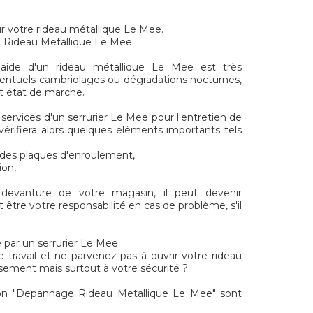
r votre rideau métallique Le Mee.
n Rideau Metallique Le Mee.
aide d'un rideau métallique Le Mee est très
ventuels cambriolages ou dégradations nocturnes,
ait état de marche.
x services d'un serrurier Le Mee pour l'entretien de
 vérifiera alors quelques éléments importants tels
t des plaques d'enroulement,
ion,
 devanture de votre magasin, il peut devenir
 être votre responsabilité en cas de problème, s'il
 par un serrurier Le Mee.
e travail et ne parvenez pas à ouvrir votre rideau
sement mais surtout à votre sécurité ?
on "Depannage Rideau Metallique Le Mee" sont