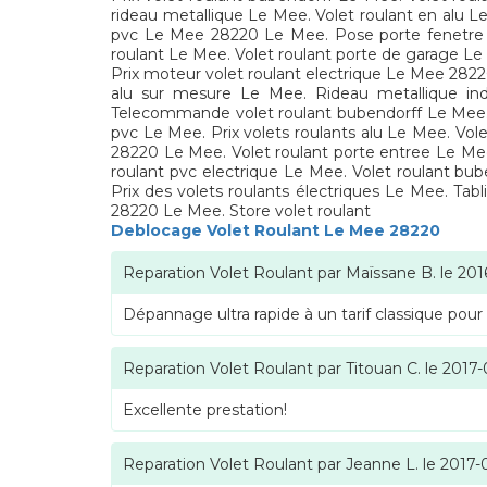
rideau metallique Le Mee. Volet roulant en alu 
pvc Le Mee 28220 Le Mee. Pose porte fenetre Le
roulant Le Mee. Volet roulant porte de garage Le
Prix moteur volet roulant electrique Le Mee 2822
alu sur mesure Le Mee. Rideau metallique ind
Telecommande volet roulant bubendorff Le Mee. P
pvc Le Mee. Prix volets roulants alu Le Mee. Vol
28220 Le Mee. Volet roulant porte entree Le Mee.
roulant pvc electrique Le Mee. Volet roulant bu
Prix des volets roulants électriques Le Mee. Tabl
28220 Le Mee. Store volet roulant
Deblocage Volet Roulant Le Mee 28220
Reparation Volet Roulant
par
Maïssane B.
le
201
Dépannage ultra rapide à un tarif classique pour
Reparation Volet Roulant
par
Titouan C.
le
2017-
Excellente prestation!
Reparation Volet Roulant
par
Jeanne L.
le
2017-