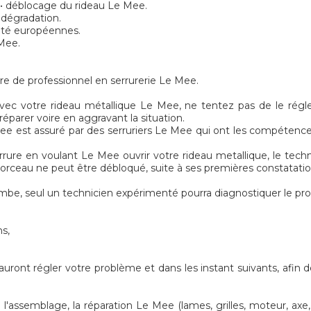
n • déblocage du rideau Le Mee.
 dégradation.
rité européennes.
 Mee.
re de professionnel en serrurerie Le Mee.
vec votre rideau métallique Le Mee, ne tentez pas de le rég
 réparer voire en aggravant la situation.
e est assuré par des serruriers Le Mee qui ont les compétences
rure en voulant Le Mee ouvrir votre rideau metallique, le techni
e morceau ne peut être débloqué, suite à ses premières constatatio
be, seul un technicien expérimenté pourra diagnostiquer le pr
ns,
sauront régler votre problème et dans les instant suivants, afin
assemblage, la réparation Le Mee (lames, grilles, moteur, axe, e