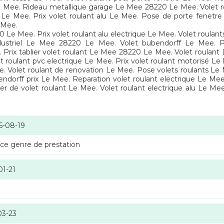
Le Mee. Rideau metallique garage Le Mee 28220 Le Mee. Volet rou
 Mee. Prix volet roulant alu Le Mee. Pose de porte fenetre Le
 Mee.
0 Le Mee. Prix volet roulant alu electrique Le Mee. Volet roula
ustriel Le Mee 28220 Le Mee. Volet bubendorff Le Mee. Pr
rix tablier volet roulant Le Mee 28220 Le Mee. Volet roulant Le
et roulant pvc electrique Le Mee. Prix volet roulant motorisé L
 Volet roulant de renovation Le Mee. Pose volets roulants Le M
bendorff prix Le Mee. Reparation volet roulant electrique Le Me
ier de volet roulant Le Mee. Volet roulant electrique alu Le Mee.
6-08-19
 ce genre de prestation
01-21
03-23