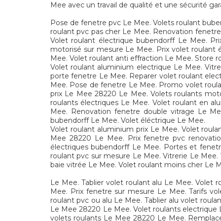
Mee avec un travail de qualité et une sécurité gar
Pose de fenetre pvc Le Mee. Volets roulant bube
roulant pvc pas cher Le Mee. Renovation fenetre 
Volet roulant électrique bubendorff Le Mee. Pr
motorisé sur mesure Le Mee. Prix volet roulant 
Mee. Volet roulant anti effraction Le Mee. Store r
Volet roulant aluminium electrique Le Mee. Vit
porte fenetre Le Mee. Reparer volet roulant elec
Mee. Pose de fenetre Le Mee. Promo volet roulan
prix Le Mee 28220 Le Mee. Volets roulants moto
roulants électriques Le Mee. Volet roulant en 
Mee. Renovation fenetre double vitrage Le Mee
bubendorff Le Mee. Volet éléctrique Le Mee.
Volet roulant aluminium prix Le Mee. Volet roul
Mee 28220 Le Mee. Prix fenetre pvc renovatio
électriques bubendorff Le Mee. Portes et fenet
roulant pvc sur mesure Le Mee. Vitrerie Le Mee. V
baie vitrée Le Mee. Volet roulant moins cher Le 
Le Mee. Tablier volet roulant alu Le Mee. Volet 
Mee. Prix fenetre sur mesure Le Mee. Tarifs vo
roulant pvc ou alu Le Mee. Tablier alu volet rou
Le Mee 28220 Le Mee. Volet roulants electrique 
volets roulants Le Mee 28220 Le Mee. Remplace