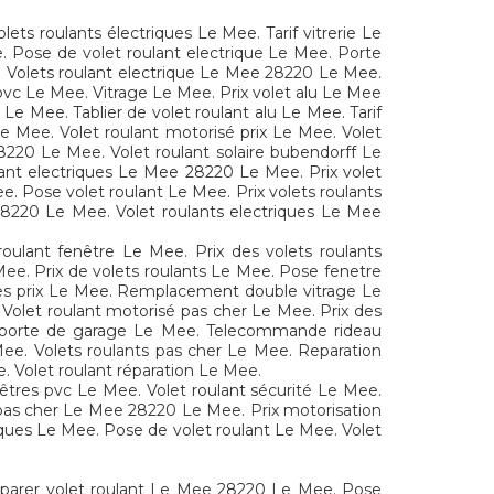
ets roulants électriques Le Mee. Tarif vitrerie Le
e. Pose de volet roulant electrique Le Mee. Porte
e. Volets roulant electrique Le Mee 28220 Le Mee.
pvc Le Mee. Vitrage Le Mee. Prix volet alu Le Mee
e Mee. Tablier de volet roulant alu Le Mee. Tarif
e Mee. Volet roulant motorisé prix Le Mee. Volet
20 Le Mee. Volet roulant solaire bubendorff Le
lant electriques Le Mee 28220 Le Mee. Prix volet
e. Pose volet roulant Le Mee. Prix volets roulants
28220 Le Mee. Volet roulants electriques Le Mee
ulant fenêtre Le Mee. Prix des volets roulants
ee. Prix de volets roulants Le Mee. Pose fenetre
ues prix Le Mee. Remplacement double vitrage Le
Volet roulant motorisé pas cher Le Mee. Prix des
r porte de garage Le Mee. Telecommande rideau
Mee. Volets roulants pas cher Le Mee. Reparation
. Volet roulant réparation Le Mee.
nêtres pvc Le Mee. Volet roulant sécurité Le Mee.
t pas cher Le Mee 28220 Le Mee. Prix motorisation
iques Le Mee. Pose de volet roulant Le Mee. Volet
Réparer volet roulant Le Mee 28220 Le Mee. Pose