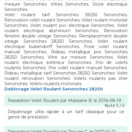
mesure Senonches. Vitres Senonches. Store électrique
Senonches.
Volet roulant tarif Senonches 28250 Senonches.
Rénovation volet roulant Senonches. Volet roulant motorisé
Senonches. Volet roulant pvc electrique Senonches. Volet
roulant electrique aluminium Senonches. Renovation
fenetre double vitrage Senonches. Remplacement double
vitrage Senonches 28250 Senonches. Volet roulant
électrique bubendorff Senonches. Pose volet roulant
manuel Senonches. Rideau metallique prix Senonches
28250 Senonches. Vitre sur mesure Senonches. Volet
roulant électrique extérieur Senonches. Prix de volets
roulants Senonches. Prix volet roulant manuel Senonches.
Rideau metallique tarif Senonches 28250 Senonches. Volet
roulant rénovation Senonches. Volets roulants pas cher
Senonches. Volets roulants motorisés
Deblocage Volet Roulant Senonches 28250
Reparation Volet Roulant
par
Maïssane B.
le
2016-08-19
Noté
5
/
5
Dépannage ultra rapide à un tarif classique pour ce
genre de prestation
Reparation Volet Roulant
par
Titouan C.
le
2017-01-21