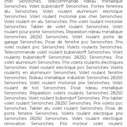
cher Senonches. Telecommande rideau metallique
Senonches. Volet bubendorff Senonches. Portes fenetres
alu Senonches. Volet roulant aluminium electrique
Senonches. Volet roulant motorisé pas cher Senonches.
Volet roulant en alu Senonches. Prix volet roulant motorisé
Senonches. Tablier de volet roulant Senonches. Volet
roulant pour porte Senonches. Reparation rideau metallique
Senonches 28250 Senonches. Volet roulant porte de
garage Senonches. Pose de fenetre pvc Senonches. Prix
volet roulant pvc Senonches. Volets roulants Senonches.
Telecommande volet roulant bubendorff Senonches. Volet
roulants bubendorff Senonches 28250 Senonches. Prix
volet aluminium Senonches. Prix volets roulants électriques
Senonches. Volet roulant electrique pvc Senonches. Volets
roulants en aluminium Senonches. Volet roulant fenêtre
Senonches. Rideau metallique industriel Senonches 28250
Senonches. Volet roulant motorisé prix Senonches. Volet
roulant de toit Senonches. Pose rideau metallique
Senonches. Réparation volets roulants Senonches 28250
Senonches. Volet roulant bubendorf Senonches. Prix tablier
volet roulant Senonches 28250 Senonches. Prix volets pvc
Senonches. Tablier alu volet roulant Senonches. Pose de
porte fenetre Senonches. Volets roulant electrique prix
Senonches 28250 Senonches. Volet roulant electrique
renovation Senonches. Prix moteur volet roulant