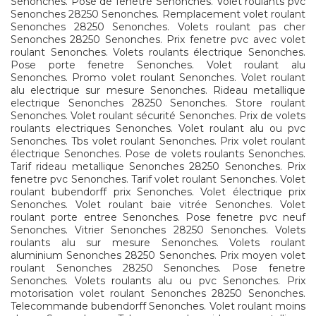
Senonches. Pose de fenetre Senonches. Volet roulants pvc
Senonches 28250 Senonches. Remplacement volet roulant
Senonches 28250 Senonches. Volets roulant pas cher
Senonches 28250 Senonches. Prix fenetre pvc avec volet
roulant Senonches. Volets roulants électrique Senonches.
Pose porte fenetre Senonches. Volet roulant alu
Senonches. Promo volet roulant Senonches. Volet roulant
alu electrique sur mesure Senonches. Rideau metallique
electrique Senonches 28250 Senonches. Store roulant
Senonches. Volet roulant sécurité Senonches. Prix de volets
roulants electriques Senonches. Volet roulant alu ou pvc
Senonches. Tbs volet roulant Senonches. Prix volet roulant
électrique Senonches. Pose de volets roulants Senonches.
Tarif rideau metallique Senonches 28250 Senonches. Prix
fenetre pvc Senonches. Tarif volet roulant Senonches. Volet
roulant bubendorff prix Senonches. Volet électrique prix
Senonches. Volet roulant baie vitrée Senonches. Volet
roulant porte entree Senonches. Pose fenetre pvc neuf
Senonches. Vitrier Senonches 28250 Senonches. Volets
roulants alu sur mesure Senonches. Volets roulant
aluminium Senonches 28250 Senonches. Prix moyen volet
roulant Senonches 28250 Senonches. Pose fenetre
Senonches. Volets roulants alu ou pvc Senonches. Prix
motorisation volet roulant Senonches 28250 Senonches.
Telecommande bubendorff Senonches. Volet roulant moins