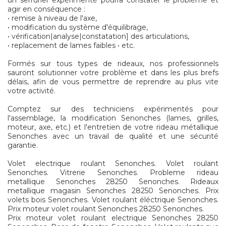
un serrurier expérimenté pourra constater le problème et
agir en conséquence :
• remise à niveau de l'axe,
• modification du système d'équilibrage,
• vérification|analyse|constatation] des articulations,
• replacement de lames faibles • etc.
Formés sur tous types de rideaux, nos professionnels
sauront solutionner votre problème et dans les plus brefs
délais, afin de vous permettre de reprendre au plus vite
votre activité.
Comptez sur des techniciens expérimentés pour
l'assemblage, la modification Senonches (lames, grilles,
moteur, axe, etc.) et l'entretien de votre rideau métallique
Senonches avec un travail de qualité et une sécurité
garantie.
Volet electrique roulant Senonches. Volet roulant
Senonches. Vitrerie Senonches. Probleme rideau
metallique Senonches 28250 Senonches. Rideaux
metallique magasin Senonches 28250 Senonches. Prix
volets bois Senonches. Volet roulant éléctrique Senonches.
Prix moteur volet roulant Senonches 28250 Senonches.
Prix moteur volet roulant electrique Senonches 28250