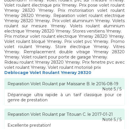
bubendorff Ymeray. Volet roulant pvc sur mesure Ymeray.
Volet roulant électrique prix Ymeray. Prix pose volet roulant
Ymeray 28320 Ymeray. Prix motorisation volet roulant
Ymeray 28320 Ymeray. Reparation volet roulant electrique
Ymeray 28320 Ymeray. Prix volet aluminium Ymeray. Volets
roulant sur mesure Ymeray. Volets roulant aluminium
electrique Ymeray 28320 Ymeray. Stores venitiens Ymeray.
Prix moteur volet roulant electrique Ymeray 28320 Ymeray.
Volet roulant bloqué Ymeray. Prix volet pvc Ymeray. Promo
volet roulant Ymeray. Store électrique Ymeray. Vitres
Ymeray. Remplacement double vitrage Ymeray 28320
Ymeray. Volet roulant pour porte de garage Ymeray.
Rideau roulant Ymeray 28320 Ymeray. Prix fenetre pvc avec
volet roulant Ymeray. Volet roulant motorisé prix
Deblocage Volet Roulant Ymeray 28320
Reparation Volet Roulant
par
Maïssane B.
le
2016-08-19
Noté
5
/
5
Dépannage ultra rapide à un tarif classique pour ce
genre de prestation
Reparation Volet Roulant
par
Titouan C.
le
2017-01-21
Noté
5
/
5
Excellente prestation!