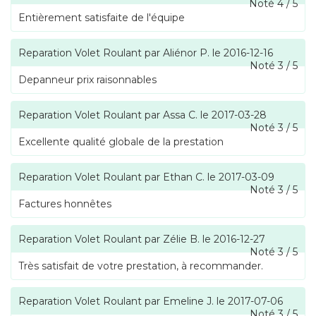
Noté
4
/
5
Entièrement satisfaite de l'équipe
Reparation Volet Roulant
par
Aliénor P.
le
2016-12-16
Noté
3
/
5
Depanneur prix raisonnables
Reparation Volet Roulant
par
Assa C.
le
2017-03-28
Noté
3
/
5
Excellente qualité globale de la prestation
Reparation Volet Roulant
par
Ethan C.
le
2017-03-09
Noté
3
/
5
Factures honnêtes
Reparation Volet Roulant
par
Zélie B.
le
2016-12-27
Noté
3
/
5
Très satisfait de votre prestation, à recommander.
Reparation Volet Roulant
par
Emeline J.
le
2017-07-06
Noté
3
/
5