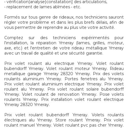
• vérification|analyse|constatation] des articulations,
• replacement de lames abîmées • etc.
Formés sur tous genre de rideaux, nos techniciens sauront
régler votre problème et dans les plus brefs délais, afin de
vous permettre de reprendre au plus vite votre activité.
Comptez sur des techniciens expérimentés pour
l'installation, la réparation Ymeray (lames, grilles, moteur,
axe, etc.) et l'entretien de votre rideau métallique Ymeray
avec un travail de qualité et une sécurité garantie.
Prix volet roulant alu electrique Ymeray. Volet roulant
bubendorff Ymeray. Volet roulant moteur Ymeray. Rideau
metallique garage Ymeray 28320 Ymeray. Prix des volets
roulants aluminium Ymeray. Portes fenetres alu Ymeray.
Prix volet roulant aluminium electrique Ymeray. Prix volet
roulant alu Ymeray. Prix volet roulant solaire bubendorff
Ymeray. Volet roulant de renovation Ymeray. Pose volets
roulants Ymeray. Prix installation volet roulant electrique
Ymeray 28320 Ymeray.
Prix volet roulant bubendorff Ymeray. Volets roulants
électriques alu Ymeray. Store roulant Ymeray. Prix volet
roulant manuel Ymeray. Volet roulant pvc pas cher Ymeray.