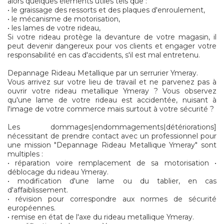
alors quelques éléments utiles tels que :
• le graissage des ressorts et des plaques d'enroulement,
• le mécanisme de motorisation,
• les lames de votre rideau,
Si votre rideau protège la devanture de votre magasin, il
peut devenir dangereux pour vos clients et engager votre
responsabilité en cas d'accidents, s'il est mal entretenu.
Depannage Rideau Metallique par un serrurier Ymeray.
Vous arrivez sur votre lieu de travail et ne parvenez pas à
ouvrir votre rideau metallique Ymeray ? Vous observez
qu'une lame de votre rideau est accidentée, nuisant à
l'image de votre commerce mais surtout à votre sécurité ?
Les dommages|endommagements|détériorations]
nécessitant de prendre contact avec un professionnel pour
une mission "Depannage Rideau Metallique Ymeray" sont
multiples :
• réparation voire remplacement de sa motorisation •
déblocage du rideau Ymeray.
• modification d'une lame ou du tablier, en cas
d'affaiblissement.
• révision pour correspondre aux normes de sécurité
européennes.
• remise en état de l'axe du rideau metallique Ymeray.