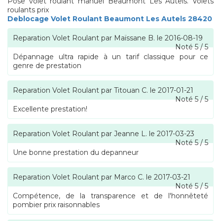
Pose volet roulant manuel Beaumont Les Autels. Volets
roulants prix
Deblocage Volet Roulant Beaumont Les Autels 28420
Reparation Volet Roulant
par
Maïssane B.
le
2016-08-19
Noté
5
/
5
Dépannage ultra rapide à un tarif classique pour ce
genre de prestation
Reparation Volet Roulant
par
Titouan C.
le
2017-01-21
Noté
5
/
5
Excellente prestation!
Reparation Volet Roulant
par
Jeanne L.
le
2017-03-23
Noté
5
/
5
Une bonne prestation du depanneur
Reparation Volet Roulant
par
Marco C.
le
2017-03-21
Noté
5
/
5
Compétence, de la transparence et de l'honnêteté
pombier prix raisonnables