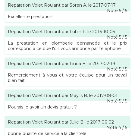
Reparation Volet Roulant
par
Soren A.
le
2017-07-17
Noté
5
/
5
Excellente prestation!
Reparation Volet Roulant
par
Lubin F.
le
2016-10-04
Noté
5
/
5
La prestation en plomberie demandée et le prix
correspond à ce que l'on vous annonce par téléphone
Reparation Volet Roulant
par
Linda B.
le
2017-02-19
Noté
5
/
5
Remerciement à vous et votre équipe pour un travail
bien fait
Reparation Volet Roulant
par
Maylis B.
le
2017-08-01
Noté
5
/
5
Pourais-je avoir un devis gratuit ?
Reparation Volet Roulant
par
Julie B.
le
2017-06-02
Noté
4
/
5
bonne qualité de service à la clientèle