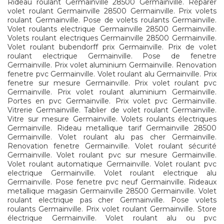
Rideau roulant Germainville 28500 Germainville. Réparer
volet roulant Germainville 28500 Germainville. Prix volets
roulant Germainville. Pose de volets roulants Germainville.
Volet roulants electrique Germainville 28500 Germainville.
Volets roulant electriques Germainville 28500 Germainville.
Volet roulant bubendorff prix Germainville. Prix de volet
roulant electrique Germainville. Pose de fenetre
Germainville. Prix volet aluminium Germainville. Renovation
fenetre pvc Germainville. Volet roulant alu Germainville. Prix
fenetre sur mesure Germainville. Prix volet roulant pvc
Germainville. Prix volet roulant aluminium Germainville.
Portes en pvc Germainville. Prix volet pvc Germainville.
Vitrerie Germainville. Tablier de volet roulant Germainville.
Vitre sur mesure Germainville. Volets roulants électriques
Germainville. Rideau metallique tarif Germainville 28500
Germainville. Volet roulant alu pas cher Germainville.
Renovation fenetre Germainville. Volet roulant sécurité
Germainville. Volet roulant pvc sur mesure Germainville.
Volet roulant automatique Germainville. Volet roulant pvc
electrique Germainville. Volet roulant electrique alu
Germainville. Pose fenetre pvc neuf Germainville. Rideaux
metallique magasin Germainville 28500 Germainville. Volet
roulant electrique pas cher Germainville. Pose volets
roulants Germainville. Prix volet roulant Germainville. Store
électrique Germainville. Volet roulant alu ou pvc