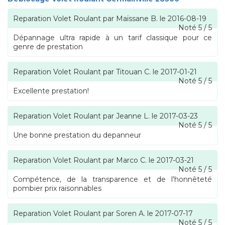
Reparation Volet Roulant
par
Maïssane B.
le
2016-08-19
Noté
5
/
5
Dépannage ultra rapide à un tarif classique pour ce
genre de prestation
Reparation Volet Roulant
par
Titouan C.
le
2017-01-21
Noté
5
/
5
Excellente prestation!
Reparation Volet Roulant
par
Jeanne L.
le
2017-03-23
Noté
5
/
5
Une bonne prestation du depanneur
Reparation Volet Roulant
par
Marco C.
le
2017-03-21
Noté
5
/
5
Compétence, de la transparence et de l'honnêteté
pombier prix raisonnables
Reparation Volet Roulant
par
Soren A.
le
2017-07-17
Noté
5
/
5