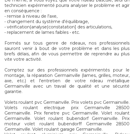
De même, si vous voyez que votre rideau bascule, seul un
technicien expérimenté pourra analyser le problème et agir
en conséquence :
• remise à niveau de l'axe,
• changement du système d'équilibrage,
• vérification|analyse|constatation] des articulations,
• replacement de lames faibles • etc.
Formés sur tous genre de rideaux, nos professionnels
sauront venir à bout de votre problème et dans les plus
brefs délais, afin de vous permettre de reprendre au plus
vite votre activité.
Comptez sur des professionnels expérimentés pour le
montage, la réparation Germainville (lames, grilles, moteur,
axe, etc.) et l'entretien de votre rideau métallique
Germainville avec un travail de qualité et une sécurité
garantie.
Volets roulant pvc Germainville. Prix volets pvc Germainville.
Volets roulant electrique prix Germainville 28500
Germainville. Prix fenetre pvc Germainville. Volet roulant
Germainville. Volet roulant bubendorf Germainville. Prix
moteur volet roulant bubendorff Germainville 28500
Germainville. Volet roulant garage Germainville.