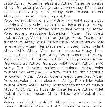
cassé Attray. Portes fenetres alu Attray. Portes de garage
Attray. Portes en pvc Attray. Tarif vitrerie Attray. Réparateur
volet roulant Attray 45170 Attray. Volet roulant moteur
Attray. Volet roulant automatique Attray.
Volet roulant aluminium prix Attray. Prix volet roulant pvc
electrique Attray. Volet roulant rénovation aluminium Attray.
Portes fenêtres pvc Attray. Volet roulant pvc ou alu Attray.
Volet roulant électrique bubendorff Attray. Prix volets
roulants Attray. Volet roulant de garage Attray. Prix fenetre
sur mesure Attray. Volet roulant en aluminium Attray. Prix
fenetre pvc Attray. Remplacement moteur volet roulant
Attray 45170 Attray. Volet roulant motorisé Attray. Pose
volet roulant electrique Attray. Volet bubendorff Attray.
Volet roulant de toit Attray. Volets roulants pas cher Attray.
Prix volets alu Attray. Prix pose volet roulant Attray 45170
Attray. Prix de volets roulants electriques Attray. Volet
roulants pvc Attray 45170 Attray. Volet roulant electrique
renovation Attray. Volets roulants électriques prix Attray.
Pose de volet roulant electrique Attray. Prix tablier volet
roulant Attray 45170 Attray. Remplacement volet roulant
Attray 45170 Attray. Pose de porte fenetre Attray. Volet
roulant pvc sur mesure Attray. Tablier volet roulant pvc
Attray.
Rideau roulant Attray 45170 Attray. Volet roulant solaire
bubendorff Attray. Volet roulant électrique extérieur Attray.