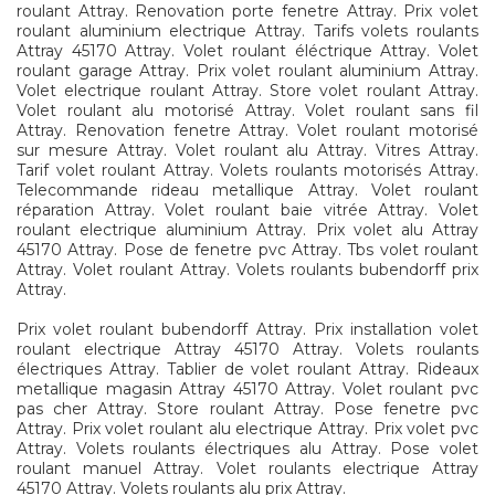
roulant Attray. Renovation porte fenetre Attray. Prix volet
roulant aluminium electrique Attray. Tarifs volets roulants
Attray 45170 Attray. Volet roulant éléctrique Attray. Volet
roulant garage Attray. Prix volet roulant aluminium Attray.
Volet electrique roulant Attray. Store volet roulant Attray.
Volet roulant alu motorisé Attray. Volet roulant sans fil
Attray. Renovation fenetre Attray. Volet roulant motorisé
sur mesure Attray. Volet roulant alu Attray. Vitres Attray.
Tarif volet roulant Attray. Volets roulants motorisés Attray.
Telecommande rideau metallique Attray. Volet roulant
réparation Attray. Volet roulant baie vitrée Attray. Volet
roulant electrique aluminium Attray. Prix volet alu Attray
45170 Attray. Pose de fenetre pvc Attray. Tbs volet roulant
Attray. Volet roulant Attray. Volets roulants bubendorff prix
Attray.
Prix volet roulant bubendorff Attray. Prix installation volet
roulant electrique Attray 45170 Attray. Volets roulants
électriques Attray. Tablier de volet roulant Attray. Rideaux
metallique magasin Attray 45170 Attray. Volet roulant pvc
pas cher Attray. Store roulant Attray. Pose fenetre pvc
Attray. Prix volet roulant alu electrique Attray. Prix volet pvc
Attray. Volets roulants électriques alu Attray. Pose volet
roulant manuel Attray. Volet roulants electrique Attray
45170 Attray. Volets roulants alu prix Attray.