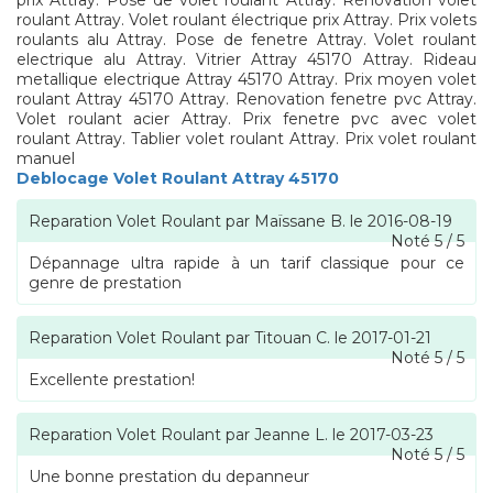
prix Attray. Pose de volet roulant Attray. Rénovation volet
roulant Attray. Volet roulant électrique prix Attray. Prix volets
roulants alu Attray. Pose de fenetre Attray. Volet roulant
electrique alu Attray. Vitrier Attray 45170 Attray. Rideau
metallique electrique Attray 45170 Attray. Prix moyen volet
roulant Attray 45170 Attray. Renovation fenetre pvc Attray.
Volet roulant acier Attray. Prix fenetre pvc avec volet
roulant Attray. Tablier volet roulant Attray. Prix volet roulant
manuel
Deblocage Volet Roulant Attray 45170
Reparation Volet Roulant
par
Maïssane B.
le
2016-08-19
Noté
5
/
5
Dépannage ultra rapide à un tarif classique pour ce
genre de prestation
Reparation Volet Roulant
par
Titouan C.
le
2017-01-21
Noté
5
/
5
Excellente prestation!
Reparation Volet Roulant
par
Jeanne L.
le
2017-03-23
Noté
5
/
5
Une bonne prestation du depanneur