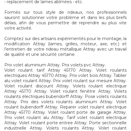
• replacement de lames abîmées • etc.
Formés sur tous style de rideaux, nos professionnels
sauront solutionner votre problème et dans les plus brefs
délais, afin de vous permettre de reprendre au plus vite
votre activité.
Comptez sur des artisans expérimentés pour le montage, la
modification Attray (lames, grilles, moteur, axe, etc.) et
l'entretien de votre rideau métallique Attray avec un travail
de qualité et une sécurité certaine.
Prix volet aluminium Attray. Prix volets pvc Attray.
Volet roulant tarif Attray 45170 Attray. Volet roulants
electriques Attray 45170 Attray. Prix volet bois Attray. Tablier
alu volet roulant Attray. Prix volet roulant sur mesure Attray.
Volet roulant discount Attray. Volets roulant electrique
Attray 45170 Attray. Volet roulant fenêtre Attray. Volets
roulants électriques bubendorff Attray. Pose volets roulants
Attray. Prix des volets roulants aluminium Attray. Volet
roulant bubendorff Attray. Reparer volet roulant electrique
Attray 45170 Attray. Volet roulant porte de garage Attray.
Prix volet roulant alu Attray. Tarif volet roulant electrique
Attray. Volet roulant porte entree Attray. Porte sectionnelle
industrielle Attray. Volets roulants Attray. Volet roulant