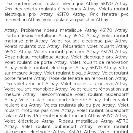
Prix moteur volet roulant electrique Attray 45170 Attray.
Prix des volets roulants électriques Attray. Volets roulant
electrique prix Attray 45170 Attray. Prix fenetre pvc
renovation Attray. Volet roulant alu pas cher Attray.
Attray. Probleme rideau metallique Attray 45170 Attray.
Porte rideaux metallique Attray 45170 Attray. Volet roulant
motorisé prix Attray. Volet roulant electrique pvc Attray.
Volets roulants pvc Attray. Réparation volet roulant Attray
45170 Attray. Volets roulant pas cher Attray 45170 Attray.
Pose rideau metallique Attray. Volet électrique prix Attray.
Volet roulant de porte Attray. Volet roulant de renovation
Attray. Volets roulant electriques Attray 45170 Attray. Vitre
sur mesure Attray. Volet roulant bloqué Attray. Volet roulant
porte fenetre Attray. Pose de fenetre en renovation Attray.
Prix volets roulant Attray. Volet roulant alu ou pvc Attray.
Volet roulant monobloc Attray. Volet roulant rénovation sur
mesure Attray. Telecommande volet roulant bubendorff
Attray. Volet roulant pour porte fenetre Attray. Tablier volet
roulant alu Attray. Volets roulants alu ou pvc Attray. Volet
roulant motorisé pas cher Attray. Volet roulant bubendorff
solaire Attray. Prix moteur volet roulant Attray 45170 Attray.
Volet éléctrique Attray. Rideau métallique Attray 45170
Attray. Volet roulant bubendorf Attray. Volets roulant
aluminium electrique Attray 45170 Attray. Volet roulant