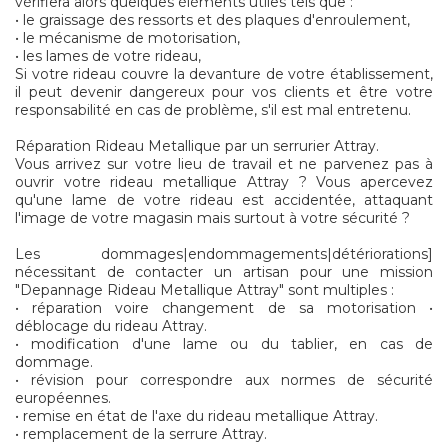
vérifiera alors quelques éléments utiles tels que :
• le graissage des ressorts et des plaques d'enroulement,
• le mécanisme de motorisation,
• les lames de votre rideau,
Si votre rideau couvre la devanture de votre établissement,
il peut devenir dangereux pour vos clients et être votre
responsabilité en cas de problème, s'il est mal entretenu.
Réparation Rideau Metallique par un serrurier Attray.
Vous arrivez sur votre lieu de travail et ne parvenez pas à
ouvrir votre rideau metallique Attray ? Vous apercevez
qu'une lame de votre rideau est accidentée, attaquant
l'image de votre magasin mais surtout à votre sécurité ?
Les dommages|endommagements|détériorations]
nécessitant de contacter un artisan pour une mission
"Depannage Rideau Metallique Attray" sont multiples :
• réparation voire changement de sa motorisation •
déblocage du rideau Attray.
• modification d'une lame ou du tablier, en cas de
dommage.
• révision pour correspondre aux normes de sécurité
européennes.
• remise en état de l'axe du rideau metallique Attray.
• remplacement de la serrure Attray.