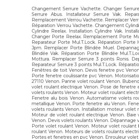
Changement Serrure Vachette. Changer Serrure 
Serrure Abus. Installateur Serrure Vak. Repa
Remplacement Verrou Vachette. Remplacer Verrou 
Réparation Verrou Vachette. Changement Cylindr
Cylindre Reelax. Installation Cylindre Vak. Ins
Changer Porte Reelax. Remplacement Porte Muel.
Reparateur Porte Mul.T.Lock. Réparation Port
Jpm. Remplacer Porte Blindée Muel. Depannage P
Blindée Vak. Réparation Porte Blindée Mul.T.L
Mottura. Remplacer Serrure 3 points Ronis. Depa
Reparateur Serrure 3 points Mul.T.Lock. Réparatio
Fenêtres de toit Venon. Devis fenetre pvc Venon
Porte fenetre coulissante pvc Venon. Motorisati
27110 Venon. Panne volet roulant Venon. Bubend
volet roulant electrique Venon. Pose de fenetre 
volets roulants Venon. Moteur volet roulant elect
Fenetre alu bois Venon. Automatisme volets ro
metallique Venon. Porte fenetre alu Venon. Fenet
volets roulants Venon. Installation moteur volet
Moteur de volet roulant electrique Venon. Baie v
Venon. Devis volets roulants Venon. Dépannage v
Porte volet roulant Venon. Moteur volet roulant
roulant Venon. Moteurs de volets roulants elect
Portes et fenetres en pvc Venon. Enrouleur volet 