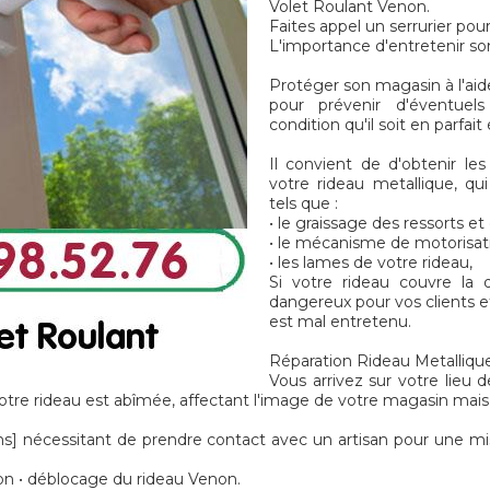
Volet Roulant Venon.
Faites appel un serrurier pou
L'importance d'entretenir s
Protéger son magasin à l'aid
pour prévenir d'éventuel
condition qu'il soit en parfai
Il convient de d'obtenir les
votre rideau metallique, q
tels que :
• le graissage des ressorts e
• le mécanisme de motorisat
• les lames de votre rideau,
Si votre rideau couvre la
dangereux pour vos clients et 
est mal entretenu.
Réparation Rideau Metallique
Vous arrivez sur votre lieu d
re rideau est abîmée, affectant l'image de votre magasin mais 
nécessitant de prendre contact avec un artisan pour une mi
on • déblocage du rideau Venon.