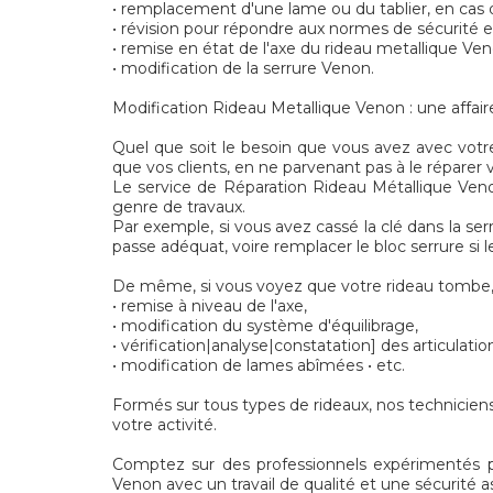
• remplacement d'une lame ou du tablier, en ca
• révision pour répondre aux normes de sécurité
• remise en état de l'axe du rideau metallique Ven
• modification de la serrure Venon.
Modification Rideau Metallique Venon : une affair
Quel que soit le besoin que vous avez avec votre
que vos clients, en ne parvenant pas à le réparer
Le service de Réparation Rideau Métallique Venon
genre de travaux.
Par exemple, si vous avez cassé la clé dans la se
passe adéquat, voire remplacer le bloc serrure si
De même, si vous voyez que votre rideau tombe, 
• remise à niveau de l'axe,
• modification du système d'équilibrage,
• vérification|analyse|constatation] des articulatio
• modification de lames abîmées • etc.
Formés sur tous types de rideaux, nos techniciens
votre activité.
Comptez sur des professionnels expérimentés pour 
Venon avec un travail de qualité et une sécurité a