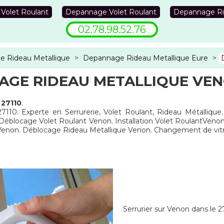
 Volet Roulant
Depannage Volet Roulant
Depannage Ri
02.78.98.52.76
 Rideau Metallique
>
Depannage Rideau Metallique Eure
>
GE RIDEAU METALLIQUE VEN
 27110
.
7110. Experte en Serrurerie, Volet Roulant, Rideau Métalliqu
 Déblocage Volet Roulant Venon. Installation Volet RoulantVen
e Venon. Déblocage Rideau Metallique Venon. Changement de vi
Serrurier sur Venon dans le 2