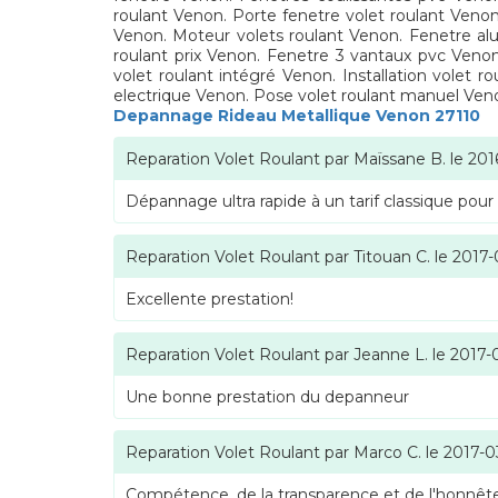
roulant Venon. Porte fenetre volet roulant Venon
Venon. Moteur volets roulant Venon. Fenetre alu
roulant prix Venon. Fenetre 3 vantaux pvc Veno
volet roulant intégré Venon. Installation volet
electrique Venon. Pose volet roulant manuel Veno
Depannage Rideau Metallique Venon 27110
Reparation Volet Roulant
par
Maïssane B.
le
201
Dépannage ultra rapide à un tarif classique pour
Reparation Volet Roulant
par
Titouan C.
le
2017-
Excellente prestation!
Reparation Volet Roulant
par
Jeanne L.
le
2017-
Une bonne prestation du depanneur
Reparation Volet Roulant
par
Marco C.
le
2017-0
Compétence, de la transparence et de l'honnête