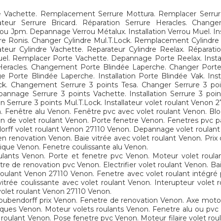
Vachette. Remplacement Serrure Mottura. Remplacer Serrure 
rateur Serrure Bricard. Réparation Serrure Heracles. Cha
Jpm. Depannage Verrou Métalux. Installation Verrou Muel. Ins
e Ronis. Changer Cylindre Mul.T.Lock. Remplacement Cylindre
tallateur Cylindre Vachette. Reparateur Cylindre Reelax. Répara
 Remplacer Porte Vachette. Depannage Porte Reelax. Installat
e Heracles. Changement Porte Blindée Laperche. Changer Port
orte Blindée Laperche. Installation Porte Blindée Vak. Insta
ock. Changement Serrure 3 points Tesa. Changer Serrure 3 po
nnage Serrure 3 points Vachette. Installation Serrure 3 points
n Serrure 3 points Mul.T.Lock. Installateur volet roulant Venon
. Fenêtre alu Venon. Fenêtre pvc avec volet roulant Venon. Bl
on de volet roulant Venon. Porte fenetre Venon. Fenetres pvc p
orff volet roulant Venon 27110 Venon. Depannage volet roulant
en renovation Venon. Baie vitrée avec volet roulant Venon. Pri
rique Venon. Fenetre coulissante alu Venon.
ulants Venon. Porte et fenetre pvc Venon. Moteur volet roul
re de renovation pvc Venon. Electrifier volet roulant Venon. Ba
 roulant Venon 27110 Venon. Fenetre avec volet roulant intégré 
itrée coulissante avec volet roulant Venon. Interupteur volet r
olet roulant Venon 27110 Venon.
 bubendorff prix Venon. Fenetre de renovation Venon. Axe moto
riques Venon. Moteur volets roulants Venon. Fenetre alu ou pv
roulant Venon. Pose fenetre pvc Venon. Moteur filaire volet roul