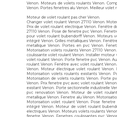
Venon. Moteurs de volets roulants Venon. Compa
Venon. Portes fenetres alu Venon. Meilleur volet
Moteur de volet roulant pas cher Venon.
Changer volet roulant Venon 27110 Venon. Moteur
Prix de volet roulant electrique Venon. Fenêtre 
27110 Venon. Pose de fenetre pvc Venon. Fenetre
pour volet roulant bubendorff Venon. Moteurs vo
intégré Venon. Grilles métalliques Venon. Fenêtr
metallique Venon. Portes en pvc Venon. Fenetr
Motorisation volets roulants Venon 27110 Venon.
coulissante volet roulant Venon. Installer moteur
volet roulant Venon. Porte fenetre pvc Venon. Au
roulant Venon. Fenêtre avec volet roulant Venon
Venon. Moteur électrique volet roulant Venon. 
Motorisation volets roulants existants Venon.
Motorisation de volets roulants Venon. Porte pv
Venon. Prix fenetre pvc avec volet roulant Venon
existant Venon. Porte sectionnelle industrielle V
pvc renovation Venon. Moteur de volet roulan
metallique Venon. Fenetre alu Venon. Motorisatio
Motorisation volet roulant Venon. Pose fenetre
intégré Venon. Moteur de volet roulant bubend
electriques Venon. Moteurs volets roulants Veno
fenetre Venon. Fenetres coulissantes pvc Venon.