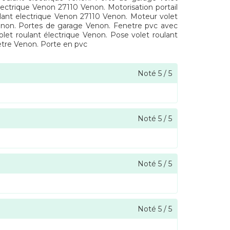
lectrique Venon 27110 Venon. Motorisation portail
ulant electrique Venon 27110 Venon. Moteur volet
Venon. Portes de garage Venon. Fenetre pvc avec
let roulant électrique Venon. Pose volet roulant
etre Venon. Porte en pvc
Noté
5
/
5
Noté
5
/
5
Noté
5
/
5
Noté
5
/
5