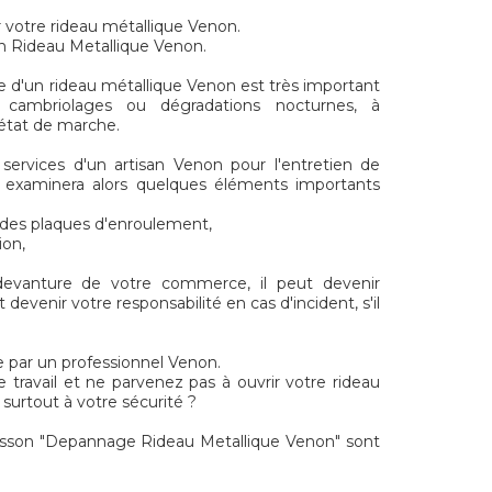
r votre rideau métallique Venon.
on Rideau Metallique Venon.
e d'un rideau métallique Venon est très important
s cambriolages ou dégradations nocturnes, à
t état de marche.
 services d'un artisan Venon pour l'entretien de
ui examinera alors quelques éléments importants
t des plaques d'enroulement,
ion,
 devanture de votre commerce, il peut devenir
devenir votre responsabilité en cas d'incident, s'il
 par un professionnel Venon.
e travail et ne parvenez pas à ouvrir votre rideau
surtout à votre sécurité ?
sson "Depannage Rideau Metallique Venon" sont