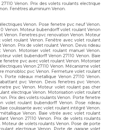
7110 Venon. Prix des volets roulants electrique
Venon. Fenêtres aluminium Venon.
 électriques Venon. Pose fenetre pvc neuf Venon.
7110 Venon. Moteur bubendorff volet roulant Venon
ant Venon. Fenetres pvc renovation Venon. Moteur
 volet roulant Venon. Fenêtre avec volet roulant
 Venon. Prix de volet roulant Venon. Devis rideau
t Venon. Motoriser volet roulant manuel Venon.
 Moteur volet bubendorff Venon 27110 Venon. Baie
te fenetre pvc avec volet roulant Venon. Motoriser
ts électriques Venon 27110 Venon. Mécanisme volet
etre monobloc pvc Venon. Fermeture volet roulant
on. Porte rideaux metallique Venon 27110 Venon.
 abattant pvc Venon. Devis fenetres pvc Venon.
fenetre pvc Venon. Moteur volet roulant pas cher
lant electrique Venon. Motorisation volet roulant
non. Prix des volets roulants Venon. Porte fenetre
n volet roulant bubendorff Venon. Pose rideau
aie coulissante avec volet roulant intégré Venon.
étallique Venon. Baie vitrée avec volet roulant
ant Venon 27110 Venon. Prix de volets roulants
. Moteur de volets roulants Venon. Pose de porte
 roulant electrique Venon. Porte de garage volet