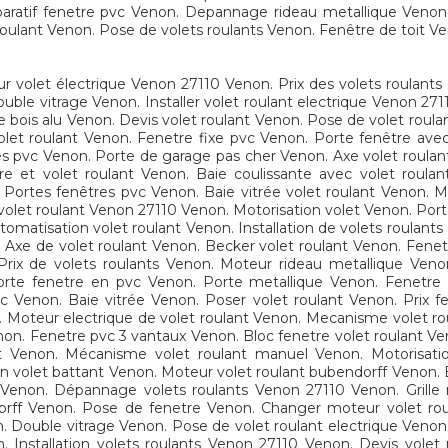
ratif fenetre pvc Venon. Depannage rideau metallique Venon 2
 roulant Venon. Pose de volets roulants Venon. Fenêtre de toit 
 volet électrique Venon 27110 Venon. Prix des volets roulants
double vitrage Venon. Installer volet roulant electrique Venon 2
 bois alu Venon. Devis volet roulant Venon. Pose de volet roul
let roulant Venon. Fenetre fixe pvc Venon. Porte fenêtre avec
es pvc Venon. Porte de garage pas cher Venon. Axe volet roulant
e et volet roulant Venon. Baie coulissante avec volet roulan
 Portes fenêtres pvc Venon. Baie vitrée volet roulant Venon.
 volet roulant Venon 27110 Venon. Motorisation volet Venon. Por
tomatisation volet roulant Venon. Installation de volets roulan
. Axe de volet roulant Venon. Becker volet roulant Venon. Fen
Prix de volets roulants Venon. Moteur rideau metallique Ven
 Porte fenetre en pvc Venon. Porte metallique Venon. Fenetre
c Venon. Baie vitrée Venon. Poser volet roulant Venon. Prix 
. Moteur electrique de volet roulant Venon. Mecanisme volet rou
enon. Fenetre pvc 3 vantaux Venon. Bloc fenetre volet roulant Ve
t Venon. Mécanisme volet roulant manuel Venon. Motorisatio
n volet battant Venon. Moteur volet roulant bubendorff Venon. B
 Venon. Dépannage volets roulants Venon 27110 Venon. Grille m
orff Venon. Pose de fenetre Venon. Changer moteur volet roul
n. Double vitrage Venon. Pose de volet roulant electrique Venon
 Installation volets roulants Venon 27110 Venon. Devis volet