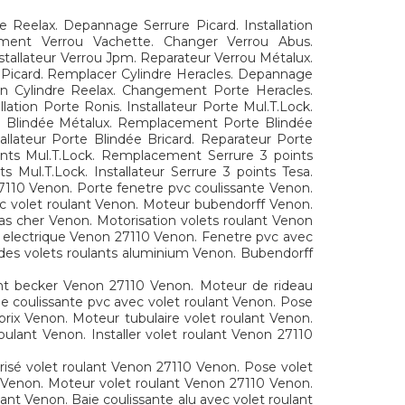
Reelax. Depannage Serrure Picard. Installation
ngement Verrou Vachette. Changer Verrou Abus.
tallateur Verrou Jpm. Reparateur Verrou Métalux.
 Picard. Remplacer Cylindre Heracles. Depannage
tion Cylindre Reelax. Changement Porte Heracles.
ion Porte Ronis. Installateur Porte Mul.T.Lock.
e Blindée Métalux. Remplacement Porte Blindée
llateur Porte Blindée Bricard. Reparateur Porte
ints Mul.T.Lock. Remplacement Serrure 3 points
 Mul.T.Lock. Installateur Serrure 3 points Tesa.
 27110 Venon. Porte fenetre pvc coulissante Venon.
oc volet roulant Venon. Moteur bubendorff Venon.
as cher Venon. Motorisation volets roulant Venon
 electrique Venon 27110 Venon. Fenetre pvc avec
x des volets roulants aluminium Venon. Bubendorff
ant becker Venon 27110 Venon. Moteur de rideau
ie coulissante pvc avec volet roulant Venon. Pose
prix Venon. Moteur tubulaire volet roulant Venon.
oulant Venon. Installer volet roulant Venon 27110
risé volet roulant Venon 27110 Venon. Pose volet
c Venon. Moteur volet roulant Venon 27110 Venon.
ant Venon. Baie coulissante alu avec volet roulant