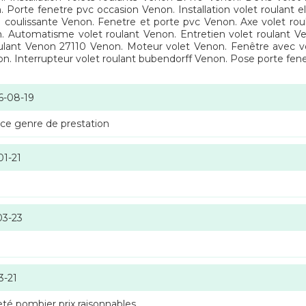
. Porte fenetre pvc occasion Venon. Installation volet roulant e
 coulissante Venon. Fenetre et porte pvc Venon. Axe volet ro
n. Automatisme volet roulant Venon. Entretien volet roulant 
 roulant Venon 27110 Venon. Moteur volet Venon. Fenêtre avec vo
n. Interrupteur volet roulant bubendorff Venon. Pose porte fen
6-08-19
 ce genre de prestation
01-21
03-23
3-21
té pombier prix raisonnables