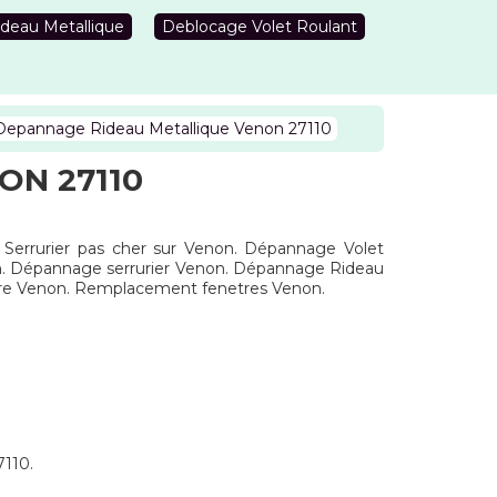
deau Metallique
Deblocage Volet Roulant
Depannage Rideau Metallique Venon 27110
ON 27110
e. Serrurier pas cher sur Venon. Dépannage Volet
on. Dépannage serrurier Venon. Dépannage Rideau
tre Venon. Remplacement fenetres Venon.
7110.