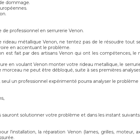
s de dommage.
 européennes.
on.
e de professionnel en serrurerie Venon.
 rideau métallique Venon, ne tentez pas de le résoudre tout se
 voire en accentuant le problème.
 est fait par des artisans Venon qui ont les compétences, le ma
rrure en voulant Venon monter votre rideau metallique, le serru
 le morceau ne peut être débloqué, suite à ses premières analyses
seul un professionnel expérimenté pourra analyser le problème 
ns,
 sauront solutionner votre problème et dans les instant suivants
l'installation, la réparation Venon (lames, grilles, moteur, ax
ssurée.