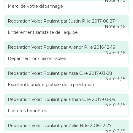
Noté
4
/
5
Merci de votre dépannage
Reparation Volet Roulant
par
Justin P.
le
2017-06-27
Noté
4
/
5
Entièrement satisfaite de l'équipe
Reparation Volet Roulant
par
Aliénor P.
le
2016-12-16
Noté
3
/
5
Depanneur prix raisonnables
Reparation Volet Roulant
par
Assa C.
le
2017-03-28
Noté
3
/
5
Excellente qualité globale de la prestation
Reparation Volet Roulant
par
Ethan C.
le
2017-03-09
Noté
3
/
5
Factures honnêtes
Reparation Volet Roulant
par
Zélie B.
le
2016-12-27
Noté
3
/
5