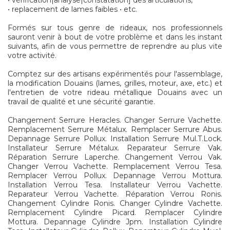
• vérification|analyse|constatation] des articulations,
• replacement de lames faibles • etc.
Formés sur tous genre de rideaux, nos professionnels
sauront venir à bout de votre problème et dans les instant
suivants, afin de vous permettre de reprendre au plus vite
votre activité.
Comptez sur des artisans expérimentés pour l'assemblage,
la modification Douains (lames, grilles, moteur, axe, etc.) et
l'entretien de votre rideau métallique Douains avec un
travail de qualité et une sécurité garantie.
Changement Serrure Heracles. Changer Serrure Vachette.
Remplacement Serrure Métalux. Remplacer Serrure Abus.
Depannage Serrure Pollux. Installation Serrure Mul.T.Lock.
Installateur Serrure Métalux. Reparateur Serrure Vak.
Réparation Serrure Laperche. Changement Verrou Vak.
Changer Verrou Vachette. Remplacement Verrou Tesa.
Remplacer Verrou Pollux. Depannage Verrou Mottura.
Installation Verrou Tesa. Installateur Verrou Vachette.
Reparateur Verrou Vachette. Réparation Verrou Ronis.
Changement Cylindre Ronis. Changer Cylindre Vachette.
Remplacement Cylindre Picard. Remplacer Cylindre
Mottura. Depannage Cylindre Jpm. Installation Cylindre