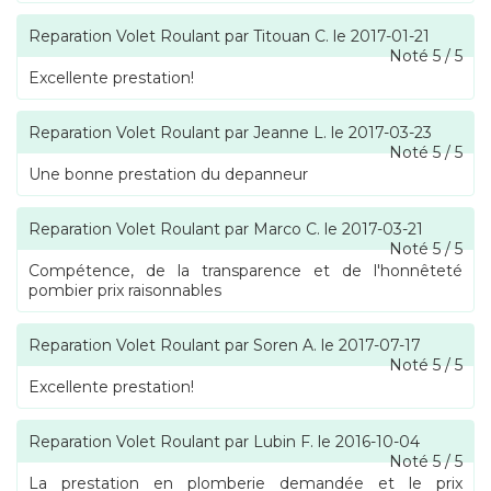
Reparation Volet Roulant
par
Titouan C.
le
2017-01-21
Noté
5
/
5
Excellente prestation!
Reparation Volet Roulant
par
Jeanne L.
le
2017-03-23
Noté
5
/
5
Une bonne prestation du depanneur
Reparation Volet Roulant
par
Marco C.
le
2017-03-21
Noté
5
/
5
Compétence, de la transparence et de l'honnêteté
pombier prix raisonnables
Reparation Volet Roulant
par
Soren A.
le
2017-07-17
Noté
5
/
5
Excellente prestation!
Reparation Volet Roulant
par
Lubin F.
le
2016-10-04
Noté
5
/
5
La prestation en plomberie demandée et le prix