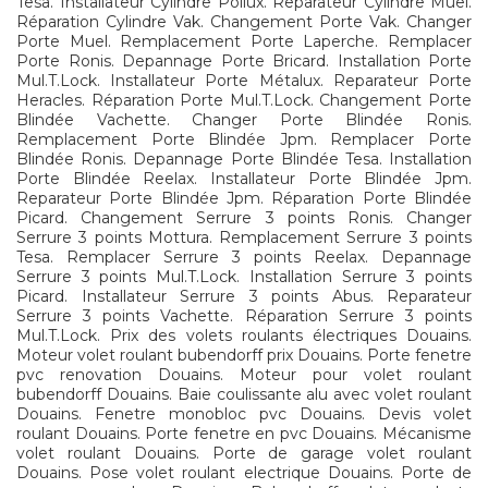
Tesa. Installateur Cylindre Pollux. Reparateur Cylindre Muel.
Réparation Cylindre Vak. Changement Porte Vak. Changer
Porte Muel. Remplacement Porte Laperche. Remplacer
Porte Ronis. Depannage Porte Bricard. Installation Porte
Mul.T.Lock. Installateur Porte Métalux. Reparateur Porte
Heracles. Réparation Porte Mul.T.Lock. Changement Porte
Blindée Vachette. Changer Porte Blindée Ronis.
Remplacement Porte Blindée Jpm. Remplacer Porte
Blindée Ronis. Depannage Porte Blindée Tesa. Installation
Porte Blindée Reelax. Installateur Porte Blindée Jpm.
Reparateur Porte Blindée Jpm. Réparation Porte Blindée
Picard. Changement Serrure 3 points Ronis. Changer
Serrure 3 points Mottura. Remplacement Serrure 3 points
Tesa. Remplacer Serrure 3 points Reelax. Depannage
Serrure 3 points Mul.T.Lock. Installation Serrure 3 points
Picard. Installateur Serrure 3 points Abus. Reparateur
Serrure 3 points Vachette. Réparation Serrure 3 points
Mul.T.Lock. Prix des volets roulants électriques Douains.
Moteur volet roulant bubendorff prix Douains. Porte fenetre
pvc renovation Douains. Moteur pour volet roulant
bubendorff Douains. Baie coulissante alu avec volet roulant
Douains. Fenetre monobloc pvc Douains. Devis volet
roulant Douains. Porte fenetre en pvc Douains. Mécanisme
volet roulant Douains. Porte de garage volet roulant
Douains. Pose volet roulant electrique Douains. Porte de