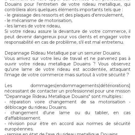
Douains pour l'entretien de votre rideau metallique, qui
contrôlera alors quelques éléments importants tels que :
• le graissage des ressorts et des plaques d'enroulement,
• le mécanisme de motorisation,
• les lames de votre rideau,
Si votre rideau assure la devanture de votre commerce, il
peut devenir dangereux pour vos clients et engager votre
responsabilité en cas de problème, s'il est mal entretenu.
Depannage Rideau Metallique par un serrurier Douains.
Vous arrivez sur votre lieu de travail et ne parvenez pas à
ouvrir votre rideau metallique Douains ? Vous observez
qu'une lame de votre rideau est accidentée, attaquant
l'image de votre commerce mais surtout à votre sécurité ?
Les dommages|endommagements|détériorations]
nécessitant de contacter un professionnel pour une misson
"Depannage Rideau Metallique Douains" sont multiples :
• réparation voire changement de sa motorisation •
déblocage du rideau Douains.
• changement d'une lame ou du tablier, en cas
d'affaiblissement.
• révision pour être en accord aux normes de sécurité
européennes.
• remise en état de l'axe du rideau metallique Douains.