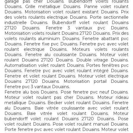
garage pas cher Douains. Bubendorff volets roulants
Douains. Grille métallique Douains. Panne volet roulant
Douains. Motorisation volet roulant existant Douains. Prix
des volets roulants electrique Douains. Porte sectionnelle
industrielle Douains. Bubendorff volet roulant Douains
27120 Douains. Fenetre 3 vantaux pvc Douains.
Motorisation volets roulant Douains 27120 Douains. Prix des
volets roulants aluminium Douains. Fenetre abattant pvc
Douains. Fenetre fixe pvc Douains. Fenetre pvc avec volet
roulant electrique Douains. Moteurs volets roulants
Douains. Fenetre alu coulissante Douains. Moteur volet
roulant Douains 27120 Douains. Double vitrage Douains.
Automatisation volet roulant Douains. Portes fenêtres pvc
Douains. Fenetre pvc avec volet roulant intégré Douains.
Fenetre et volet roulant Douains. Moteur volet électrique
Douains 27120 Douains. Motorisation portail Douains.
Fenetre pvc 3 vantaux Douains.
Fenetre alu bois Douains. Pose fenetre pvc neuf Douains.
Moteur volet roulant pas cher Douains. Moteur rideau
metallique Douains. Becker volet roulant Douains. Fenetre
alu Douains. Baie vitrée coulissante avec volet roulant
Douains. Baie vitrée volet roulant Douains. Moteur
bubendorff volet roulant Douains 27120 Douains. Pose
volet roulant Douains. Pose volet roulant manuel Douains.
Porte fenetre pvc avec volet roulant Douains. Moteur volet