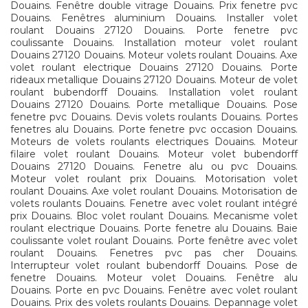
Douains. Fenêtre double vitrage Douains. Prix fenetre pvc
Douains. Fenêtres aluminium Douains. Installer volet
roulant Douains 27120 Douains. Porte fenetre pvc
coulissante Douains. Installation moteur volet roulant
Douains 27120 Douains. Moteur volets roulant Douains. Axe
volet roulant electrique Douains 27120 Douains. Porte
rideaux metallique Douains 27120 Douains. Moteur de volet
roulant bubendorff Douains. Installation volet roulant
Douains 27120 Douains. Porte metallique Douains. Pose
fenetre pvc Douains. Devis volets roulants Douains. Portes
fenetres alu Douains. Porte fenetre pvc occasion Douains.
Moteurs de volets roulants electriques Douains. Moteur
filaire volet roulant Douains. Moteur volet bubendorff
Douains 27120 Douains. Fenetre alu ou pvc Douains.
Moteur volet roulant prix Douains. Motorisation volet
roulant Douains. Axe volet roulant Douains. Motorisation de
volets roulants Douains. Fenetre avec volet roulant intégré
prix Douains. Bloc volet roulant Douains. Mecanisme volet
roulant electrique Douains. Porte fenetre alu Douains. Baie
coulissante volet roulant Douains. Porte fenêtre avec volet
roulant Douains. Fenetres pvc pas cher Douains.
Interrupteur volet roulant bubendorff Douains. Pose de
fenetre Douains. Moteur volet Douains. Fenêtre alu
Douains. Porte en pvc Douains. Fenêtre avec volet roulant
Douains. Prix des volets roulants Douains. Depannage volet