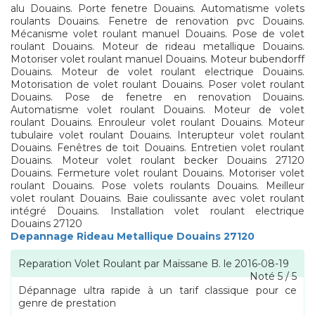
alu Douains. Porte fenetre Douains. Automatisme volets
roulants Douains. Fenetre de renovation pvc Douains.
Mécanisme volet roulant manuel Douains. Pose de volet
roulant Douains. Moteur de rideau metallique Douains.
Motoriser volet roulant manuel Douains. Moteur bubendorff
Douains. Moteur de volet roulant electrique Douains.
Motorisation de volet roulant Douains. Poser volet roulant
Douains. Pose de fenetre en renovation Douains.
Automatisme volet roulant Douains. Moteur de volet
roulant Douains. Enrouleur volet roulant Douains. Moteur
tubulaire volet roulant Douains. Interupteur volet roulant
Douains. Fenêtres de toit Douains. Entretien volet roulant
Douains. Moteur volet roulant becker Douains 27120
Douains. Fermeture volet roulant Douains. Motoriser volet
roulant Douains. Pose volets roulants Douains. Meilleur
volet roulant Douains. Baie coulissante avec volet roulant
intégré Douains. Installation volet roulant electrique
Douains 27120
Depannage Rideau Metallique Douains 27120
Reparation Volet Roulant
par
Maïssane B.
le
2016-08-19
Noté
5
/
5
Dépannage ultra rapide à un tarif classique pour ce
genre de prestation