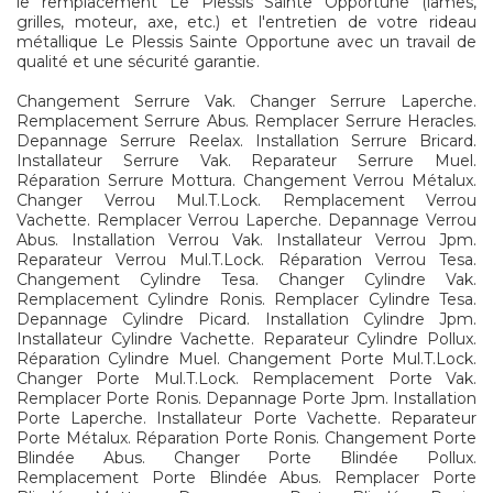
le remplacement Le Plessis Sainte Opportune (lames,
grilles, moteur, axe, etc.) et l'entretien de votre rideau
métallique Le Plessis Sainte Opportune avec un travail de
qualité et une sécurité garantie.
Changement Serrure Vak. Changer Serrure Laperche.
Remplacement Serrure Abus. Remplacer Serrure Heracles.
Depannage Serrure Reelax. Installation Serrure Bricard.
Installateur Serrure Vak. Reparateur Serrure Muel.
Réparation Serrure Mottura. Changement Verrou Métalux.
Changer Verrou Mul.T.Lock. Remplacement Verrou
Vachette. Remplacer Verrou Laperche. Depannage Verrou
Abus. Installation Verrou Vak. Installateur Verrou Jpm.
Reparateur Verrou Mul.T.Lock. Réparation Verrou Tesa.
Changement Cylindre Tesa. Changer Cylindre Vak.
Remplacement Cylindre Ronis. Remplacer Cylindre Tesa.
Depannage Cylindre Picard. Installation Cylindre Jpm.
Installateur Cylindre Vachette. Reparateur Cylindre Pollux.
Réparation Cylindre Muel. Changement Porte Mul.T.Lock.
Changer Porte Mul.T.Lock. Remplacement Porte Vak.
Remplacer Porte Ronis. Depannage Porte Jpm. Installation
Porte Laperche. Installateur Porte Vachette. Reparateur
Porte Métalux. Réparation Porte Ronis. Changement Porte
Blindée Abus. Changer Porte Blindée Pollux.
Remplacement Porte Blindée Abus. Remplacer Porte