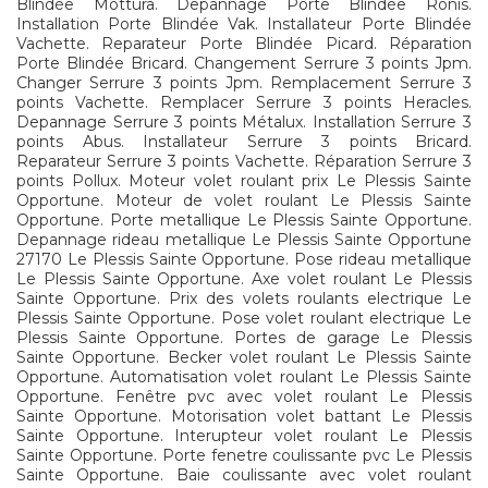
Blindée Mottura. Depannage Porte Blindée Ronis.
Installation Porte Blindée Vak. Installateur Porte Blindée
Vachette. Reparateur Porte Blindée Picard. Réparation
Porte Blindée Bricard. Changement Serrure 3 points Jpm.
Changer Serrure 3 points Jpm. Remplacement Serrure 3
points Vachette. Remplacer Serrure 3 points Heracles.
Depannage Serrure 3 points Métalux. Installation Serrure 3
points Abus. Installateur Serrure 3 points Bricard.
Reparateur Serrure 3 points Vachette. Réparation Serrure 3
points Pollux. Moteur volet roulant prix Le Plessis Sainte
Opportune. Moteur de volet roulant Le Plessis Sainte
Opportune. Porte metallique Le Plessis Sainte Opportune.
Depannage rideau metallique Le Plessis Sainte Opportune
27170 Le Plessis Sainte Opportune. Pose rideau metallique
Le Plessis Sainte Opportune. Axe volet roulant Le Plessis
Sainte Opportune. Prix des volets roulants electrique Le
Plessis Sainte Opportune. Pose volet roulant electrique Le
Plessis Sainte Opportune. Portes de garage Le Plessis
Sainte Opportune. Becker volet roulant Le Plessis Sainte
Opportune. Automatisation volet roulant Le Plessis Sainte
Opportune. Fenêtre pvc avec volet roulant Le Plessis
Sainte Opportune. Motorisation volet battant Le Plessis
Sainte Opportune. Interupteur volet roulant Le Plessis
Sainte Opportune. Porte fenetre coulissante pvc Le Plessis
Sainte Opportune. Baie coulissante avec volet roulant