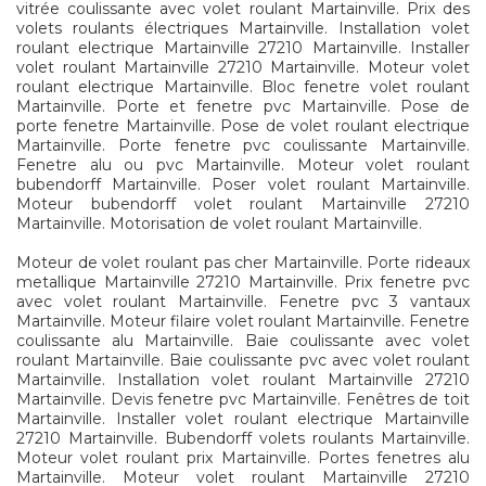
vitrée coulissante avec volet roulant Martainville. Prix des
volets roulants électriques Martainville. Installation volet
roulant electrique Martainville 27210 Martainville. Installer
volet roulant Martainville 27210 Martainville. Moteur volet
roulant electrique Martainville. Bloc fenetre volet roulant
Martainville. Porte et fenetre pvc Martainville. Pose de
porte fenetre Martainville. Pose de volet roulant electrique
Martainville. Porte fenetre pvc coulissante Martainville.
Fenetre alu ou pvc Martainville. Moteur volet roulant
bubendorff Martainville. Poser volet roulant Martainville.
Moteur bubendorff volet roulant Martainville 27210
Martainville. Motorisation de volet roulant Martainville.
Moteur de volet roulant pas cher Martainville. Porte rideaux
metallique Martainville 27210 Martainville. Prix fenetre pvc
avec volet roulant Martainville. Fenetre pvc 3 vantaux
Martainville. Moteur filaire volet roulant Martainville. Fenetre
coulissante alu Martainville. Baie coulissante avec volet
roulant Martainville. Baie coulissante pvc avec volet roulant
Martainville. Installation volet roulant Martainville 27210
Martainville. Devis fenetre pvc Martainville. Fenêtres de toit
Martainville. Installer volet roulant electrique Martainville
27210 Martainville. Bubendorff volets roulants Martainville.
Moteur volet roulant prix Martainville. Portes fenetres alu
Martainville. Moteur volet roulant Martainville 27210