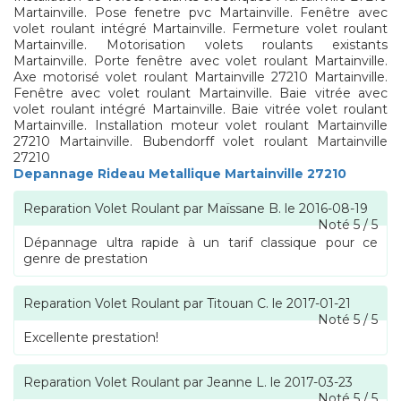
Martainville. Pose fenetre pvc Martainville. Fenêtre avec
volet roulant intégré Martainville. Fermeture volet roulant
Martainville. Motorisation volets roulants existants
Martainville. Porte fenêtre avec volet roulant Martainville.
Axe motorisé volet roulant Martainville 27210 Martainville.
Fenêtre avec volet roulant Martainville. Baie vitrée avec
volet roulant intégré Martainville. Baie vitrée volet roulant
Martainville. Installation moteur volet roulant Martainville
27210 Martainville. Bubendorff volet roulant Martainville
27210
Depannage Rideau Metallique Martainville 27210
Reparation Volet Roulant
par
Maïssane B.
le
2016-08-19
Noté
5
/
5
Dépannage ultra rapide à un tarif classique pour ce
genre de prestation
Reparation Volet Roulant
par
Titouan C.
le
2017-01-21
Noté
5
/
5
Excellente prestation!
Reparation Volet Roulant
par
Jeanne L.
le
2017-03-23
Noté
5
/
5