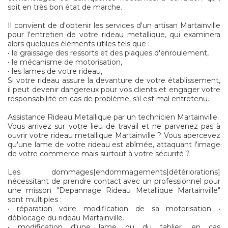
soit en très bon état de marche.
Il convient de d'obtenir les services d'un artisan Martainville
pour l'entretien de votre rideau metallique, qui examinera
alors quelques éléments utiles tels que :
• le graissage des ressorts et des plaques d'enroulement,
• le mécanisme de motorisation,
• les lames de votre rideau,
Si votre rideau assure la devanture de votre établissement,
il peut devenir dangereux pour vos clients et engager votre
responsabilité en cas de problème, s'il est mal entretenu.
Assistance Rideau Metallique par un technicien Martainville.
Vous arrivez sur votre lieu de travail et ne parvenez pas à
ouvrir votre rideau metallique Martainville ? Vous apercevez
qu'une lame de votre rideau est abîmée, attaquant l'image
de votre commerce mais surtout à votre sécurité ?
Les dommages|endommagements|détériorations]
nécessitant de prendre contact avec un professionnel pour
une misson "Depannage Rideau Metallique Martainville"
sont multiples :
• réparation voire modification de sa motorisation •
déblocage du rideau Martainville.
• modification d'une lame ou du tablier, en cas