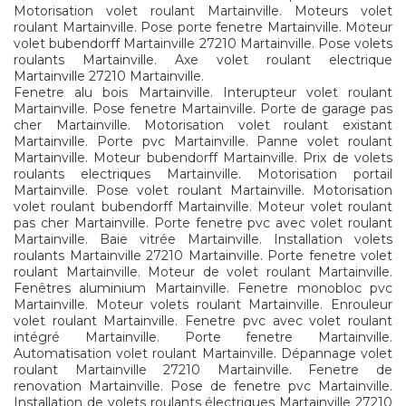
Motorisation volet roulant Martainville. Moteurs volet
roulant Martainville. Pose porte fenetre Martainville. Moteur
volet bubendorff Martainville 27210 Martainville. Pose volets
roulants Martainville. Axe volet roulant electrique
Martainville 27210 Martainville.
Fenetre alu bois Martainville. Interupteur volet roulant
Martainville. Pose fenetre Martainville. Porte de garage pas
cher Martainville. Motorisation volet roulant existant
Martainville. Porte pvc Martainville. Panne volet roulant
Martainville. Moteur bubendorff Martainville. Prix de volets
roulants electriques Martainville. Motorisation portail
Martainville. Pose volet roulant Martainville. Motorisation
volet roulant bubendorff Martainville. Moteur volet roulant
pas cher Martainville. Porte fenetre pvc avec volet roulant
Martainville. Baie vitrée Martainville. Installation volets
roulants Martainville 27210 Martainville. Porte fenetre volet
roulant Martainville. Moteur de volet roulant Martainville.
Fenêtres aluminium Martainville. Fenetre monobloc pvc
Martainville. Moteur volets roulant Martainville. Enrouleur
volet roulant Martainville. Fenetre pvc avec volet roulant
intégré Martainville. Porte fenetre Martainville.
Automatisation volet roulant Martainville. Dépannage volet
roulant Martainville 27210 Martainville. Fenetre de
renovation Martainville. Pose de fenetre pvc Martainville.
Installation de volets roulants électriques Martainville 27210