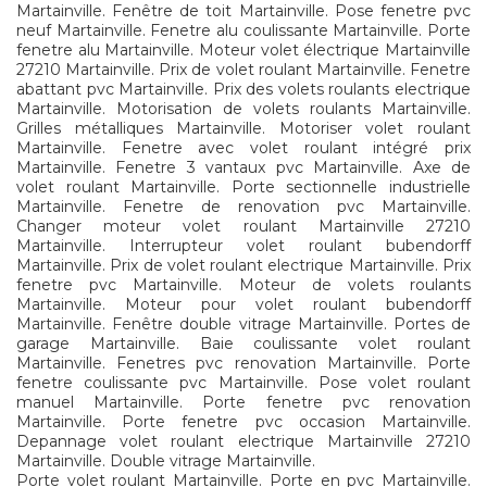
Martainville. Fenêtre de toit Martainville. Pose fenetre pvc
neuf Martainville. Fenetre alu coulissante Martainville. Porte
fenetre alu Martainville. Moteur volet électrique Martainville
27210 Martainville. Prix de volet roulant Martainville. Fenetre
abattant pvc Martainville. Prix des volets roulants electrique
Martainville. Motorisation de volets roulants Martainville.
Grilles métalliques Martainville. Motoriser volet roulant
Martainville. Fenetre avec volet roulant intégré prix
Martainville. Fenetre 3 vantaux pvc Martainville. Axe de
volet roulant Martainville. Porte sectionnelle industrielle
Martainville. Fenetre de renovation pvc Martainville.
Changer moteur volet roulant Martainville 27210
Martainville. Interrupteur volet roulant bubendorff
Martainville. Prix de volet roulant electrique Martainville. Prix
fenetre pvc Martainville. Moteur de volets roulants
Martainville. Moteur pour volet roulant bubendorff
Martainville. Fenêtre double vitrage Martainville. Portes de
garage Martainville. Baie coulissante volet roulant
Martainville. Fenetres pvc renovation Martainville. Porte
fenetre coulissante pvc Martainville. Pose volet roulant
manuel Martainville. Porte fenetre pvc renovation
Martainville. Porte fenetre pvc occasion Martainville.
Depannage volet roulant electrique Martainville 27210
Martainville. Double vitrage Martainville.
Porte volet roulant Martainville. Porte en pvc Martainville.