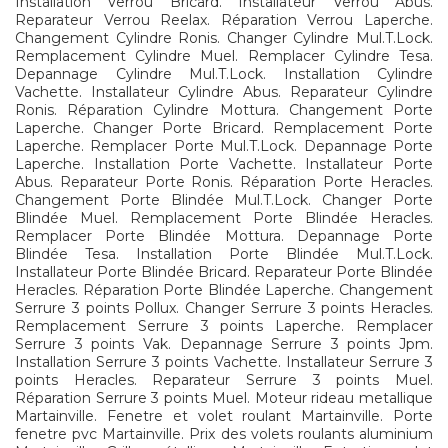
Installation Verrou Bricard. Installateur Verrou Abus.
Reparateur Verrou Reelax. Réparation Verrou Laperche.
Changement Cylindre Ronis. Changer Cylindre Mul.T.Lock.
Remplacement Cylindre Muel. Remplacer Cylindre Tesa.
Depannage Cylindre Mul.T.Lock. Installation Cylindre
Vachette. Installateur Cylindre Abus. Reparateur Cylindre
Ronis. Réparation Cylindre Mottura. Changement Porte
Laperche. Changer Porte Bricard. Remplacement Porte
Laperche. Remplacer Porte Mul.T.Lock. Depannage Porte
Laperche. Installation Porte Vachette. Installateur Porte
Abus. Reparateur Porte Ronis. Réparation Porte Heracles.
Changement Porte Blindée Mul.T.Lock. Changer Porte
Blindée Muel. Remplacement Porte Blindée Heracles.
Remplacer Porte Blindée Mottura. Depannage Porte
Blindée Tesa. Installation Porte Blindée Mul.T.Lock.
Installateur Porte Blindée Bricard. Reparateur Porte Blindée
Heracles. Réparation Porte Blindée Laperche. Changement
Serrure 3 points Pollux. Changer Serrure 3 points Heracles.
Remplacement Serrure 3 points Laperche. Remplacer
Serrure 3 points Vak. Depannage Serrure 3 points Jpm.
Installation Serrure 3 points Vachette. Installateur Serrure 3
points Heracles. Reparateur Serrure 3 points Muel.
Réparation Serrure 3 points Muel. Moteur rideau metallique
Martainville. Fenetre et volet roulant Martainville. Porte
fenetre pvc Martainville. Prix des volets roulants aluminium