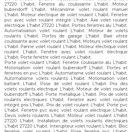
27220 L'habit. Fenetre alu coulissante L'habit. Moteur
bubendorff L'habit. Mécanisme volet roulant manuel
L'habit. Moteur electrique de volet roulant L'habit. Fenetre
pvc avec volet roulant intégré L'habit. Axe volet roulant
electrique L'habit 27220 L'habit. Portes fenetres alu L'habit.
Automatisation volet roulant L'habit. Moteur de volets
roulants L'habit. Portes de garage L'habit. Baie vitrée
coulissante avec volet roulant L'habit. Moteurs volet roulant
L'habit. Panne volet roulant L'habit. Moteur électrique volet
roulant L'habit. Fenêtre avec volet roulant électrique
L'habit. Porte fenetre volet roulant L'habit.
Porte volet roulant L'habit. Fenetre coulissante alu L'habit.
Motorisation volet roulant bubendorff L'habit. Portes et
fenetres en pvc L'habit. Automatisme volet roulant L'habit.
Automatisme volets roulants L'habit. Motorisation volet
battant L'habit. Pose de volet roulant L'habit. Prix des
volets roulants electrique L'habit. Moteur de volet roulant
bubendorff L'habit. Porte metallique L'habit. Prix de volets
roulants electriques L'habit. Fenetre avec volet roulant
intégré prix L'habit. Prix de volet roulant L'habit. Porte pvc
L'habit. Fenetre pvc avec volet roulant electrique L'habit.
Devis volets roulants L'habit. Moteur volet roulant L'habit
27220 L'habit. Installation de volets roulants électriques
L'habit 27220 L'habit. Interupteur volet roulant L'habit. Bloc
fenetre volet roulant L'habit. Pose fenetre pvc L'habit.