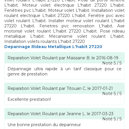
volet roulant L'habit 27220 L'habit. Pose de porte fenetre
L'habit. Moteur volet électrique L'habit 27220 L'habit.
Fenêtres pvc L'habit. Moteur volet L'habit. Installation volet
roulant electrique L'habit 27220 L'habit. Fenêtre pvc avec
volet roulant L'habit. Installer moteur volet roulant L'habit
27220 L'habit. Fenetres pvc renovation L'habit. Axe
motorisé volet roulant L'habit 27220 L'habit. Pose rideau
metallique L'habit. Mécanisme volet roulant L'habit.
Installation volets roulants L'habit 27220
Depannage Rideau Metallique L'habit 27220
Reparation Volet Roulant
par
Maïssane B.
le
2016-08-19
Noté
5
/
5
Dépannage ultra rapide à un tarif classique pour ce
genre de prestation
Reparation Volet Roulant
par
Titouan C.
le
2017-01-21
Noté
5
/
5
Excellente prestation!
Reparation Volet Roulant
par
Jeanne L.
le
2017-03-23
Noté
5
/
5
Une bonne prestation du depanneur