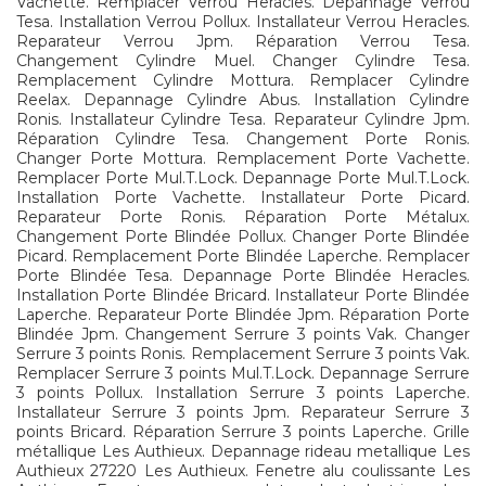
Vachette. Remplacer Verrou Heracles. Depannage Verrou
Tesa. Installation Verrou Pollux. Installateur Verrou Heracles.
Reparateur Verrou Jpm. Réparation Verrou Tesa.
Changement Cylindre Muel. Changer Cylindre Tesa.
Remplacement Cylindre Mottura. Remplacer Cylindre
Reelax. Depannage Cylindre Abus. Installation Cylindre
Ronis. Installateur Cylindre Tesa. Reparateur Cylindre Jpm.
Réparation Cylindre Tesa. Changement Porte Ronis.
Changer Porte Mottura. Remplacement Porte Vachette.
Remplacer Porte Mul.T.Lock. Depannage Porte Mul.T.Lock.
Installation Porte Vachette. Installateur Porte Picard.
Reparateur Porte Ronis. Réparation Porte Métalux.
Changement Porte Blindée Pollux. Changer Porte Blindée
Picard. Remplacement Porte Blindée Laperche. Remplacer
Porte Blindée Tesa. Depannage Porte Blindée Heracles.
Installation Porte Blindée Bricard. Installateur Porte Blindée
Laperche. Reparateur Porte Blindée Jpm. Réparation Porte
Blindée Jpm. Changement Serrure 3 points Vak. Changer
Serrure 3 points Ronis. Remplacement Serrure 3 points Vak.
Remplacer Serrure 3 points Mul.T.Lock. Depannage Serrure
3 points Pollux. Installation Serrure 3 points Laperche.
Installateur Serrure 3 points Jpm. Reparateur Serrure 3
points Bricard. Réparation Serrure 3 points Laperche. Grille
métallique Les Authieux. Depannage rideau metallique Les
Authieux 27220 Les Authieux. Fenetre alu coulissante Les