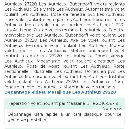
Authieux 27220 Les Authieux. Bubendorff volets roulants
Les Authieux. Baie vitrée Les Authieux. Automatisme volet
roulant Les Authieux. Pose de fenetre pvc Les Authieux.
Pose volet roulant electrique Les Authieux. Fenetre alu Les
Authieux. Moteur volet roulant becker Les Authieux 27220
Les Authieux. Prix de volets roulants Les Authieux. Fenetre
monobloc pvc Les Authieux. Bubendorff volet roulant Les
Authieux 27220 Les Authieux. Axe de volet roulant Les
Authieux. Fermeture volet roulant Les Authieux. Moteur
volets roulant Les Authieux. Moteur bubendorff volet
roulant Les Authieux 27220 Les Authieux. Double vitrage
Les Authieux. Mecanisme volet roulant electrique Les
Authieux. Pose de volet roulant Les Authieux. Porte
sectionnelle industrielle Les Authieux. Portes en pvc Les
Authieux. Motorisation volet battant Les Authieux. Installer
volet roulant Les Authieux 27220 Les Authieux. Porte
fenetre en pvc Les Authieux. Moteur de volets roulants
Depannage Rideau Metallique Les Authieux 27220
Reparation Volet Roulant
par
Maïssane B.
le
2016-08-19
Noté
5
/
5
Dépannage ultra rapide à un tarif classique pour ce
genre de prestation