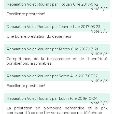
Reparation Volet Roulant
par
Titouan C.
le
2017-01-21
Noté
5
/
5
Excellente prestation!
Reparation Volet Roulant
par
Jeanne L.
le
2017-03-23
Noté
5
/
5
Une bonne prestation du depanneur
Reparation Volet Roulant
par
Marco C.
le
2017-03-21
Noté
5
/
5
Compétence, de la transparence et de l'honnêteté
pombier prix raisonnables
Reparation Volet Roulant
par
Soren A.
le
2017-07-17
Noté
5
/
5
Excellente prestation!
Reparation Volet Roulant
par
Lubin F.
le
2016-10-04
Noté
5
/
5
La prestation en plomberie demandée et le prix
correspond à ce que l'on vous annonce par téléphone