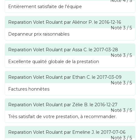
Noté
4
/
5
Entièrement satisfaite de l'équipe
Reparation Volet Roulant
par
Aliénor P.
le
2016-12-16
Noté
3
/
5
Depanneur prix raisonnables
Reparation Volet Roulant
par
Assa C.
le
2017-03-28
Noté
3
/
5
Excellente qualité globale de la prestation
Reparation Volet Roulant
par
Ethan C.
le
2017-03-09
Noté
3
/
5
Factures honnêtes
Reparation Volet Roulant
par
Zélie B.
le
2016-12-27
Noté
3
/
5
Très satisfait de votre prestation, à recommander.
Reparation Volet Roulant
par
Emeline J.
le
2017-07-06
Noté
3
/
5