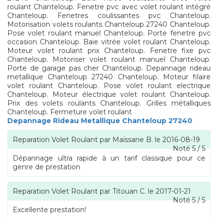
roulant Chanteloup. Fenetre pvc avec volet roulant intégré
Chanteloup. Fenetres coulissantes pvc Chanteloup.
Motorisation volets roulants Chanteloup 27240 Chanteloup.
Pose volet roulant manuel Chanteloup. Porte fenetre pvc
occasion Chanteloup. Baie vitrée volet roulant Chanteloup.
Moteur volet roulant prix Chanteloup. Fenetre fixe pvc
Chanteloup. Motoriser volet roulant manuel Chanteloup.
Porte de garage pas cher Chanteloup. Depannage rideau
metallique Chanteloup 27240 Chanteloup. Moteur filaire
volet roulant Chanteloup. Pose volet roulant electrique
Chanteloup. Moteur électrique volet roulant Chanteloup.
Prix des volets roulants Chanteloup. Grilles métalliques
Chanteloup. Fermeture volet roulant
Depannage Rideau Metallique Chanteloup 27240
Reparation Volet Roulant
par
Maïssane B.
le
2016-08-19
Noté
5
/
5
Dépannage ultra rapide à un tarif classique pour ce
genre de prestation
Reparation Volet Roulant
par
Titouan C.
le
2017-01-21
Noté
5
/
5
Excellente prestation!