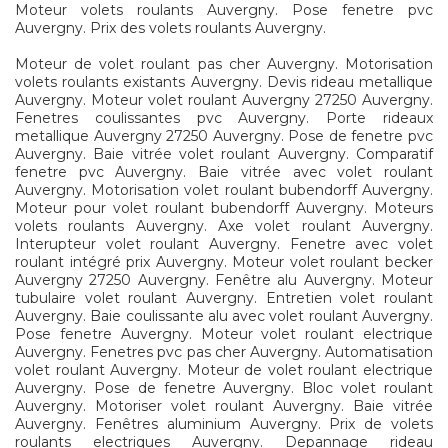
Moteur volets roulants Auvergny. Pose fenetre pvc
Auvergny. Prix des volets roulants Auvergny.
Moteur de volet roulant pas cher Auvergny. Motorisation
volets roulants existants Auvergny. Devis rideau metallique
Auvergny. Moteur volet roulant Auvergny 27250 Auvergny.
Fenetres coulissantes pvc Auvergny. Porte rideaux
metallique Auvergny 27250 Auvergny. Pose de fenetre pvc
Auvergny. Baie vitrée volet roulant Auvergny. Comparatif
fenetre pvc Auvergny. Baie vitrée avec volet roulant
Auvergny. Motorisation volet roulant bubendorff Auvergny.
Moteur pour volet roulant bubendorff Auvergny. Moteurs
volets roulants Auvergny. Axe volet roulant Auvergny.
Interupteur volet roulant Auvergny. Fenetre avec volet
roulant intégré prix Auvergny. Moteur volet roulant becker
Auvergny 27250 Auvergny. Fenêtre alu Auvergny. Moteur
tubulaire volet roulant Auvergny. Entretien volet roulant
Auvergny. Baie coulissante alu avec volet roulant Auvergny.
Pose fenetre Auvergny. Moteur volet roulant electrique
Auvergny. Fenetres pvc pas cher Auvergny. Automatisation
volet roulant Auvergny. Moteur de volet roulant electrique
Auvergny. Pose de fenetre Auvergny. Bloc volet roulant
Auvergny. Motoriser volet roulant Auvergny. Baie vitrée
Auvergny. Fenêtres aluminium Auvergny. Prix de volets
roulants electriques Auvergny. Depannage rideau