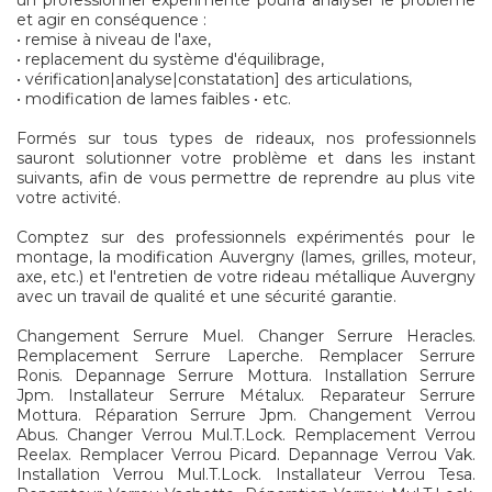
un professionnel expérimenté pourra analyser le problème
et agir en conséquence :
• remise à niveau de l'axe,
• replacement du système d'équilibrage,
• vérification|analyse|constatation] des articulations,
• modification de lames faibles • etc.
Formés sur tous types de rideaux, nos professionnels
sauront solutionner votre problème et dans les instant
suivants, afin de vous permettre de reprendre au plus vite
votre activité.
Comptez sur des professionnels expérimentés pour le
montage, la modification Auvergny (lames, grilles, moteur,
axe, etc.) et l'entretien de votre rideau métallique Auvergny
avec un travail de qualité et une sécurité garantie.
Changement Serrure Muel. Changer Serrure Heracles.
Remplacement Serrure Laperche. Remplacer Serrure
Ronis. Depannage Serrure Mottura. Installation Serrure
Jpm. Installateur Serrure Métalux. Reparateur Serrure
Mottura. Réparation Serrure Jpm. Changement Verrou
Abus. Changer Verrou Mul.T.Lock. Remplacement Verrou
Reelax. Remplacer Verrou Picard. Depannage Verrou Vak.
Installation Verrou Mul.T.Lock. Installateur Verrou Tesa.