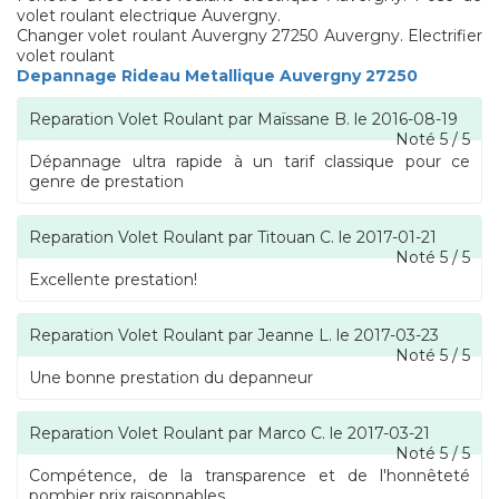
volet roulant electrique Auvergny.
Changer volet roulant Auvergny 27250 Auvergny. Electrifier
volet roulant
Depannage Rideau Metallique Auvergny 27250
Reparation Volet Roulant
par
Maïssane B.
le
2016-08-19
Noté
5
/
5
Dépannage ultra rapide à un tarif classique pour ce
genre de prestation
Reparation Volet Roulant
par
Titouan C.
le
2017-01-21
Noté
5
/
5
Excellente prestation!
Reparation Volet Roulant
par
Jeanne L.
le
2017-03-23
Noté
5
/
5
Une bonne prestation du depanneur
Reparation Volet Roulant
par
Marco C.
le
2017-03-21
Noté
5
/
5
Compétence, de la transparence et de l'honnêteté
pombier prix raisonnables