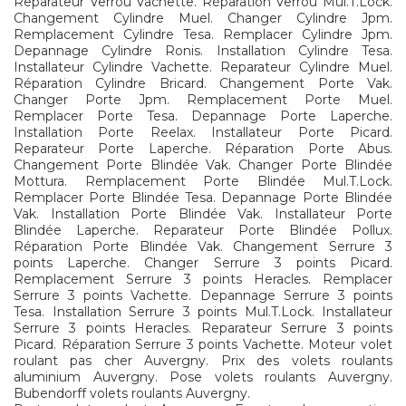
Reparateur Verrou Vachette. Réparation Verrou Mul.T.Lock.
Changement Cylindre Muel. Changer Cylindre Jpm.
Remplacement Cylindre Tesa. Remplacer Cylindre Jpm.
Depannage Cylindre Ronis. Installation Cylindre Tesa.
Installateur Cylindre Vachette. Reparateur Cylindre Muel.
Réparation Cylindre Bricard. Changement Porte Vak.
Changer Porte Jpm. Remplacement Porte Muel.
Remplacer Porte Tesa. Depannage Porte Laperche.
Installation Porte Reelax. Installateur Porte Picard.
Reparateur Porte Laperche. Réparation Porte Abus.
Changement Porte Blindée Vak. Changer Porte Blindée
Mottura. Remplacement Porte Blindée Mul.T.Lock.
Remplacer Porte Blindée Tesa. Depannage Porte Blindée
Vak. Installation Porte Blindée Vak. Installateur Porte
Blindée Laperche. Reparateur Porte Blindée Pollux.
Réparation Porte Blindée Vak. Changement Serrure 3
points Laperche. Changer Serrure 3 points Picard.
Remplacement Serrure 3 points Heracles. Remplacer
Serrure 3 points Vachette. Depannage Serrure 3 points
Tesa. Installation Serrure 3 points Mul.T.Lock. Installateur
Serrure 3 points Heracles. Reparateur Serrure 3 points
Picard. Réparation Serrure 3 points Vachette. Moteur volet
roulant pas cher Auvergny. Prix des volets roulants
aluminium Auvergny. Pose volets roulants Auvergny.
Bubendorff volets roulants Auvergny.