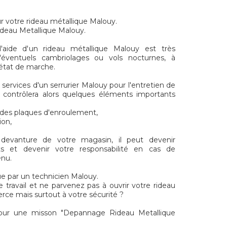
r votre rideau métallique Malouy.
ideau Metallique Malouy.
aide d'un rideau métallique Malouy est très
'éventuels cambriolages ou vols nocturnes, à
t état de marche.
x services d'un serrurier Malouy pour l'entretien de
i contrôlera alors quelques éléments importants
t des plaques d'enroulement,
ion,
 devanture de votre magasin, il peut devenir
s et devenir votre responsabilité en cas de
enu.
 par un technicien Malouy.
e travail et ne parvenez pas à ouvrir votre rideau
ce mais surtout à votre sécurité ?
our une misson "Depannage Rideau Metallique