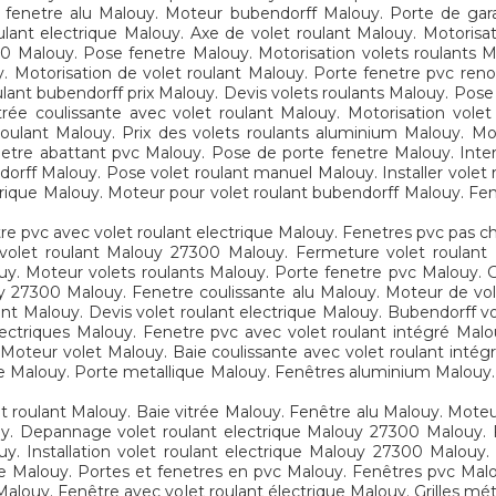
e fenetre alu Malouy. Moteur bubendorff Malouy. Porte de ga
ant electrique Malouy. Axe de volet roulant Malouy. Motorisati
0 Malouy. Pose fenetre Malouy. Motorisation volets roulants 
 Motorisation de volet roulant Malouy. Porte fenetre pvc reno
ulant bubendorff prix Malouy. Devis volets roulants Malouy. Pos
rée coulissante avec volet roulant Malouy. Motorisation vole
roulant Malouy. Prix des volets roulants aluminium Malouy. M
etre abattant pvc Malouy. Pose de porte fenetre Malouy. Inte
dorff Malouy. Pose volet roulant manuel Malouy. Installer vole
ectrique Malouy. Moteur pour volet roulant bubendorff Malouy. Fe
re pvc avec volet roulant electrique Malouy. Fenetres pvc pas ch
volet roulant Malouy 27300 Malouy. Fermeture volet roulant
uy. Moteur volets roulants Malouy. Porte fenetre pvc Malouy. Gr
y 27300 Malouy. Fenetre coulissante alu Malouy. Moteur de vol
nt Malouy. Devis volet roulant electrique Malouy. Bubendorff vo
ectriques Malouy. Fenetre pvc avec volet roulant intégré Malo
oteur volet Malouy. Baie coulissante avec volet roulant intégré 
ue Malouy. Porte metallique Malouy. Fenêtres aluminium Malouy. 
et roulant Malouy. Baie vitrée Malouy. Fenêtre alu Malouy. Mot
y. Depannage volet roulant electrique Malouy 27300 Malouy. 
. Installation volet roulant electrique Malouy 27300 Malouy. P
que Malouy. Portes et fenetres en pvc Malouy. Fenêtres pvc Mal
louy. Fenêtre avec volet roulant électrique Malouy. Grilles méta