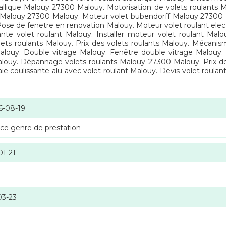
lique Malouy 27300 Malouy. Motorisation de volets roulants M
 Malouy 27300 Malouy. Moteur volet bubendorff Malouy 27300 Ma
Pose de fenetre en renovation Malouy. Moteur volet roulant ele
ante volet roulant Malouy. Installer moteur volet roulant Ma
ets roulants Malouy. Prix des volets roulants Malouy. Mécanis
 Malouy. Double vitrage Malouy. Fenêtre double vitrage Malouy.
alouy. Dépannage volets roulants Malouy 27300 Malouy. Prix de 
ie coulissante alu avec volet roulant Malouy. Devis volet roulan
6-08-19
 ce genre de prestation
01-21
03-23