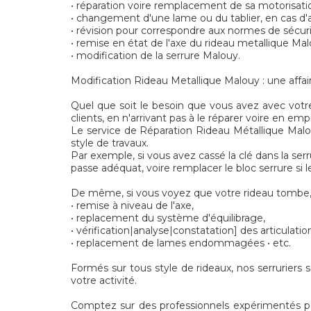
• réparation voire remplacement de sa motorisati
• changement d'une lame ou du tablier, en cas d'a
• révision pour correspondre aux normes de sécu
• remise en état de l'axe du rideau metallique Mal
• modification de la serrure Malouy.
Modification Rideau Metallique Malouy : une affai
Quel que soit le besoin que vous avez avec votr
clients, en n'arrivant pas à le réparer voire en empi
Le service de Réparation Rideau Métallique Malouy
style de travaux.
Par exemple, si vous avez cassé la clé dans la ser
passe adéquat, voire remplacer le bloc serrure si
De même, si vous voyez que votre rideau tombe, 
• remise à niveau de l'axe,
• replacement du système d'équilibrage,
• vérification|analyse|constatation] des articulatio
• replacement de lames endommagées • etc.
Formés sur tous style de rideaux, nos serruriers 
votre activité.
Comptez sur des professionnels expérimentés pour