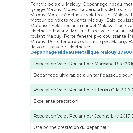
Fenetre bois alu Malouy. Depannage rideau metal
garage Malouy. Moteur bubendorff volet roulant
Malouy. Moteur électrique volet roulant Malouy. 
Moteur de volets roulants Malouy. Baie couliss
Motoriser volet roulant manuel Malouy. Pose vol
electrique Malouy. Moteur filaire volet roulant
roulant Malouy. Porte fenetre pvc coulissante M
Malouy. Porte fenetre coulissante pvc Malouy. Ba
de volets roulants electriques
Depannage Rideau Metallique Malouy 27300
Reparation Volet Roulant
par
Maïssane B.
le
201
Dépannage ultra rapide à un tarif classique pour
Reparation Volet Roulant
par
Titouan C.
le
2017-
Excellente prestation!
Reparation Volet Roulant
par
Jeanne L.
le
2017-
Une bonne prestation du depanneur