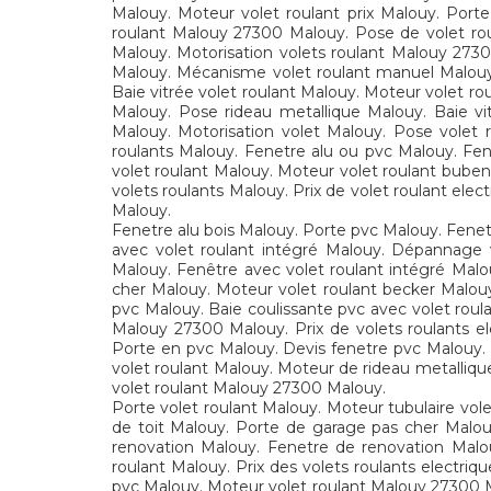
Malouy. Moteur volet roulant prix Malouy. Port
roulant Malouy 27300 Malouy. Pose de volet roul
Malouy. Motorisation volets roulant Malouy 2730
Malouy. Mécanisme volet roulant manuel Malouy.
Baie vitrée volet roulant Malouy. Moteur volet ro
Malouy. Pose rideau metallique Malouy. Baie vit
Malouy. Motorisation volet Malouy. Pose volet 
roulants Malouy. Fenetre alu ou pvc Malouy. Fen
volet roulant Malouy. Moteur volet roulant buben
volets roulants Malouy. Prix de volet roulant el
Malouy.
Fenetre alu bois Malouy. Porte pvc Malouy. Fenet
avec volet roulant intégré Malouy. Dépannage 
Malouy. Fenêtre avec volet roulant intégré Malo
cher Malouy. Moteur volet roulant becker Malou
pvc Malouy. Baie coulissante pvc avec volet roula
Malouy 27300 Malouy. Prix de volets roulants el
Porte en pvc Malouy. Devis fenetre pvc Malouy. M
volet roulant Malouy. Moteur de rideau metalliq
volet roulant Malouy 27300 Malouy.
Porte volet roulant Malouy. Moteur tubulaire vol
de toit Malouy. Porte de garage pas cher Malou
renovation Malouy. Fenetre de renovation Malouy
roulant Malouy. Prix des volets roulants electri
pvc Malouy. Moteur volet roulant Malouy 27300 Ma