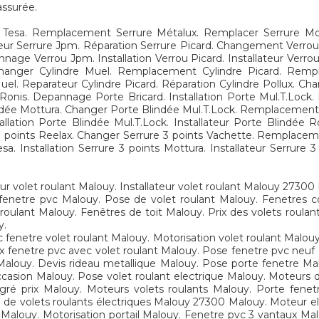
assurée.
Tesa. Remplacement Serrure Métalux. Remplacer Serrure Mott
rateur Serrure Jpm. Réparation Serrure Picard. Changement Ve
age Verrou Jpm. Installation Verrou Picard. Installateur Verrou
anger Cylindre Muel. Remplacement Cylindre Picard. Rempla
e Muel. Reparateur Cylindre Picard. Réparation Cylindre Pollux.
s. Depannage Porte Bricard. Installation Porte Mul.T.Lock. I
dée Mottura. Changer Porte Blindée Mul.T.Lock. Remplacement
lation Porte Blindée Mul.T.Lock. Installateur Porte Blindée 
 points Reelax. Changer Serrure 3 points Vachette. Remplaceme
. Installation Serrure 3 points Mottura. Installateur Serrure 3
ur volet roulant Malouy. Installateur volet roulant Malouy 2730
enetre pvc Malouy. Pose de volet roulant Malouy. Fenetres co
oulant Malouy. Fenêtres de toit Malouy. Prix des volets roulan
y.
fenetre volet roulant Malouy. Motorisation volet roulant Malouy.
ix fenetre pvc avec volet roulant Malouy. Pose fenetre pvc neuf
 Malouy. Devis rideau metallique Malouy. Pose porte fenetre Ma
ccasion Malouy. Pose volet roulant electrique Malouy. Moteurs d
égré prix Malouy. Moteurs volets roulants Malouy. Porte fene
on de volets roulants électriques Malouy 27300 Malouy. Moteur e
 Malouy. Motorisation portail Malouy. Fenetre pvc 3 vantaux Ma