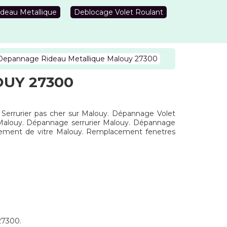
deau Metallique
Deblocage Volet Roulant
Depannage Rideau Metallique Malouy 27300
UY 27300
. Serrurier pas cher sur Malouy. Dépannage Volet
ntMalouy. Dépannage serrurier Malouy. Dépannage
gement de vitre Malouy. Remplacement fenetres
 27300.