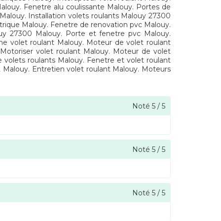
alouy. Fenetre alu coulissante Malouy. Portes de
louy. Installation volets roulants Malouy 27300
ctrique Malouy. Fenetre de renovation pvc Malouy.
louy 27300 Malouy. Porte et fenetre pvc Malouy.
me volet roulant Malouy. Moteur de volet roulant
 Motoriser volet roulant Malouy. Moteur de volet
volets roulants Malouy. Fenetre et volet roulant
t Malouy. Entretien volet roulant Malouy. Moteurs
Noté
5
/
5
Noté
5
/
5
Noté
5
/
5