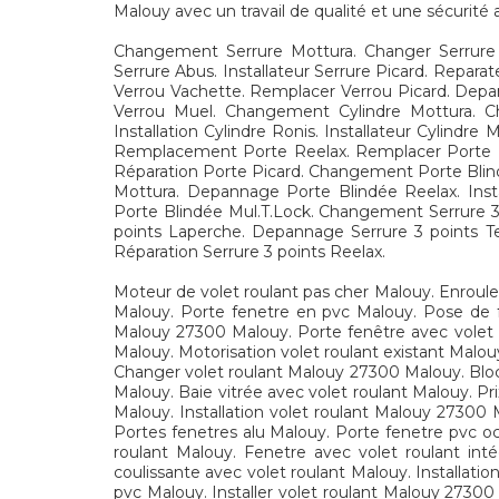
Malouy avec un travail de qualité et une sécurité 
Changement Serrure Mottura. Changer Serrure 
Serrure Abus. Installateur Serrure Picard. Repa
Verrou Vachette. Remplacer Verrou Picard. Depann
Verrou Muel. Changement Cylindre Mottura. Ch
Installation Cylindre Ronis. Installateur Cylindr
Remplacement Porte Reelax. Remplacer Porte Roni
Réparation Porte Picard. Changement Porte Blin
Mottura. Depannage Porte Blindée Reelax. Instal
Porte Blindée Mul.T.Lock. Changement Serrure 3
points Laperche. Depannage Serrure 3 points Tesa
Réparation Serrure 3 points Reelax.
Moteur de volet roulant pas cher Malouy. Enroule
Malouy. Porte fenetre en pvc Malouy. Pose de f
Malouy 27300 Malouy. Porte fenêtre avec volet r
Malouy. Motorisation volet roulant existant Malou
Changer volet roulant Malouy 27300 Malouy. Bloc 
Malouy. Baie vitrée avec volet roulant Malouy. Pr
Malouy. Installation volet roulant Malouy 27300
Portes fenetres alu Malouy. Porte fenetre pvc o
roulant Malouy. Fenetre avec volet roulant int
coulissante avec volet roulant Malouy. Installati
pvc Malouy. Installer volet roulant Malouy 27300