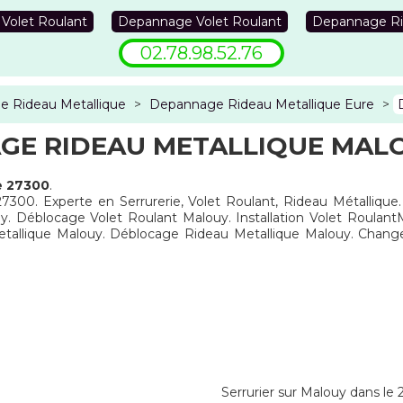
 Volet Roulant
Depannage Volet Roulant
Depannage Ri
02.78.98.52.76
 Rideau Metallique
>
Depannage Rideau Metallique Eure
>
GE RIDEAU METALLIQUE MALO
e 27300
.
27300. Experte en Serrurerie, Volet Roulant, Rideau Métallique
y. Déblocage Volet Roulant Malouy. Installation Volet Roula
Metallique Malouy. Déblocage Rideau Metallique Malouy. Chan
Serrurier sur Malouy dans le