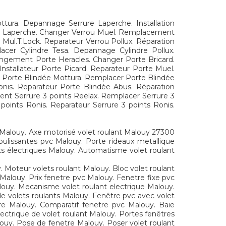
ura. Depannage Serrure Laperche. Installation
rrou Laperche. Changer Verrou Muel. Remplacement
 Mul.T.Lock. Reparateur Verrou Pollux. Réparation
cer Cylindre Tesa. Depannage Cylindre Pollux.
 Changement Porte Heracles. Changer Porte Bricard.
nstallateur Porte Picard. Reparateur Porte Muel.
 Porte Blindée Mottura. Remplacer Porte Blindée
Ronis. Reparateur Porte Blindée Abus. Réparation
nt Serrure 3 points Reelax. Remplacer Serrure 3
 points Ronis. Reparateur Serrure 3 points Ronis.
0 Malouy. Axe motorisé volet roulant Malouy 27300
ulissantes pvc Malouy. Porte rideaux metallique
ts électriques Malouy. Automatisme volet roulant
 Moteur volets roulant Malouy. Bloc volet roulant
 Malouy. Prix fenetre pvc Malouy. Fenetre fixe pvc
louy. Mecanisme volet roulant electrique Malouy.
e volets roulants Malouy. Fenêtre pvc avec volet
tre Malouy. Comparatif fenetre pvc Malouy. Baie
lectrique de volet roulant Malouy. Portes fenêtres
louy. Pose de fenetre Malouy. Poser volet roulant