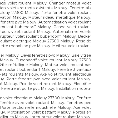
rage volet roulant Malouy. Changer moteur volet
on volets roulants existants Malouy. Fenetre alu
Malouy 27300 Malouy. Porte fenetre volet roulant
vation Malouy. Moteur rideau metallique Malouy.
e fenetre pvc Malouy. Automatisation volet roulant
t roulant bubendorff Malouy. Panne volet roulant
oteurs volet roulant Malouy. Automatisme volets
rrupteur volet roulant bubendorff Malouy. Becker
t roulant electrique Malouy 27300 Malouy. Pose de
netre monobloc pvc Malouy. Meilleur volet roulant
er Malouy. Devis fenetres pvc Malouy. Baie vitrée
 Malouy. Bubendorff volet roulant Malouy 27300
ille métallique Malouy. Moteur volet roulant pas
et roulant bubendorff Malouy. Fenetre 3 vantaux
lets roulants Malouy. Axe volet roulant electrique
uy. Porte fenetre pvc avec volet roulant Malouy.
Malouy. Prix de volet roulant Malouy. Electrifier
Fenetre et porte pvc Malouy. Installation moteur
eur volet électrique Malouy 27300 Malouy. Fenêtre
Fenêtre avec volet roulant Malouy. Fenetres pvc
orte sectionnelle industrielle Malouy. Axe volet
ouy. Motorisation volet battant Malouy. Portes en
lliques Malouy. Interupteur volet roulant Malouy.