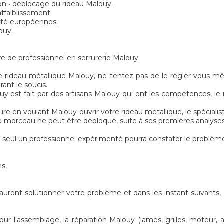
on • déblocage du rideau Malouy.
ffaiblissement.
rité européennes.
ouy.
re de professionnel en serrurerie Malouy.
e rideau métallique Malouy, ne tentez pas de le régler vous-mêm
rant le soucis.
 est fait par des artisans Malouy qui ont les compétences, le m
rure en voulant Malouy ouvrir votre rideau metallique, le spécia
 le morceau ne peut être débloqué, suite à ses premières analyses
seul un professionnel expérimenté pourra constater le problème
ns,
sauront solutionner votre problème et dans les instant suivants
 l'assemblage, la réparation Malouy (lames, grilles, moteur, axe