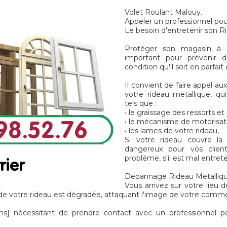
Volet Roulant Malouy.
Appeler un professionnel pou
Le besoin d'entretenir son R
Protéger son magasin à l'
important pour prévenir d
condition qu'il soit en parfai
Il convient de faire appel au
votre rideau metallique, qu
tels que :
• le graissage des ressorts e
• le mécanisme de motorisat
• les lames de votre rideau,
Si votre rideau couvre la
dangereux pour vos client
problème, s'il est mal entret
Depannage Rideau Metallique
Vous arrivez sur votre lieu d
e votre rideau est dégradée, attaquant l'image de votre commer
] nécessitant de prendre contact avec un professionnel p