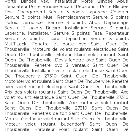
Porte Blindée Vak. Installateur Porte Blindée Abus.
Reparateur Porte Blindée Bricard. Réparation Porte Blindée
Tesa. Changement Serrure 3 points Laperche. Changer
Serrure 3 points Muel. Remplacement Serrure 3 points
Pollux. Remplacer Serrure 3 points Abus. Depannage
Serrure 3 points Bricard. Installation Serrure 3 points
Laperche. Installateur Serrure 3 points Tesa. Reparateur
Serrure 3 points Picard. Réparation Serrure 3 points
Mul.T.Lock. Fenetre et porte pvc Saint Ouen De
Thouberville. Moteurs de volets roulants electriques Saint
Ouen De Thouberville. Moteur filaire volet roulant Saint
Ouen De Thouberville. Devis fenetre pvc Saint Ouen De
Thouberville. Fenetre pvc 3 vantaux Saint Ouen De
Thouberville. Installation volet roulant electrique Saint Ouen
De Thouberville 27310 Saint Ouen De Thouberville.
Motoriser volet roulant Saint Ouen De Thouberville. Fenêtre
avec volet roulant électrique Saint Ouen De Thouberville.
Prix des volets roulants Saint Ouen De Thouberville. Axe
volet roulant electrique Saint Ouen De Thouberville 27310
Saint Ouen De Thouberville. Axe motorisé volet roulant
Saint Ouen De Thouberville 27310 Saint Ouen De
Thouberville. Fenêtres de toit Saint Ouen De Thouberville.
Moteur électrique volet roulant Saint Ouen De Thouberville.
Moteur volet roulant bubendorff Saint Ouen De
Thouberville. Enrouleur volet roulant Saint Ouen De