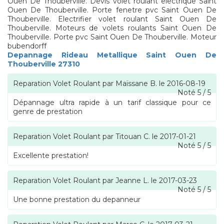
Ouen De Thouberville. Devis volet roulant electrique Saint
Ouen De Thouberville. Porte fenetre pvc Saint Ouen De
Thouberville. Electrifier volet roulant Saint Ouen De
Thouberville. Moteurs de volets roulants Saint Ouen De
Thouberville. Porte pvc Saint Ouen De Thouberville. Moteur
bubendorff
Depannage Rideau Metallique Saint Ouen De
Thouberville 27310
Reparation Volet Roulant
par
Maïssane B.
le
2016-08-19
Noté
5
/
5
Dépannage ultra rapide à un tarif classique pour ce
genre de prestation
Reparation Volet Roulant
par
Titouan C.
le
2017-01-21
Noté
5
/
5
Excellente prestation!
Reparation Volet Roulant
par
Jeanne L.
le
2017-03-23
Noté
5
/
5
Une bonne prestation du depanneur