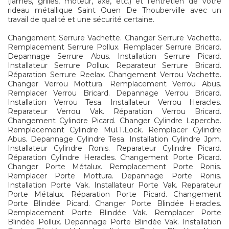
(lames, grilles, moteur, axe, etc.) et l'entretien de votre
rideau métallique Saint Ouen De Thouberville avec un
travail de qualité et une sécurité certaine.
Changement Serrure Vachette. Changer Serrure Vachette.
Remplacement Serrure Pollux. Remplacer Serrure Bricard.
Depannage Serrure Abus. Installation Serrure Picard.
Installateur Serrure Pollux. Reparateur Serrure Bricard.
Réparation Serrure Reelax. Changement Verrou Vachette.
Changer Verrou Mottura. Remplacement Verrou Abus.
Remplacer Verrou Bricard. Depannage Verrou Bricard.
Installation Verrou Tesa. Installateur Verrou Heracles.
Reparateur Verrou Vak. Réparation Verrou Bricard.
Changement Cylindre Picard. Changer Cylindre Laperche.
Remplacement Cylindre Mul.T.Lock. Remplacer Cylindre
Abus. Depannage Cylindre Tesa. Installation Cylindre Jpm.
Installateur Cylindre Ronis. Reparateur Cylindre Picard.
Réparation Cylindre Heracles. Changement Porte Picard.
Changer Porte Métalux. Remplacement Porte Ronis.
Remplacer Porte Mottura. Depannage Porte Ronis.
Installation Porte Vak. Installateur Porte Vak. Reparateur
Porte Métalux. Réparation Porte Picard. Changement
Porte Blindée Picard. Changer Porte Blindée Heracles.
Remplacement Porte Blindée Vak. Remplacer Porte
Blindée Pollux. Depannage Porte Blindée Vak. Installation