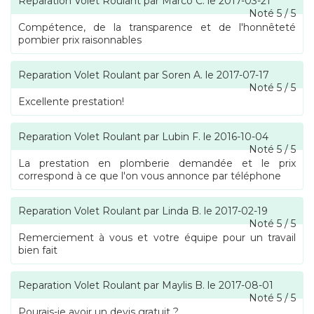
Reparation Volet Roulant
par
Marco C.
le
2017-03-21
Noté
5
/
5
Compétence, de la transparence et de l'honnêteté
pombier prix raisonnables
Reparation Volet Roulant
par
Soren A.
le
2017-07-17
Noté
5
/
5
Excellente prestation!
Reparation Volet Roulant
par
Lubin F.
le
2016-10-04
Noté
5
/
5
La prestation en plomberie demandée et le prix
correspond à ce que l'on vous annonce par téléphone
Reparation Volet Roulant
par
Linda B.
le
2017-02-19
Noté
5
/
5
Remerciement à vous et votre équipe pour un travail
bien fait
Reparation Volet Roulant
par
Maylis B.
le
2017-08-01
Noté
5
/
5
Pourais-je avoir un devis gratuit ?