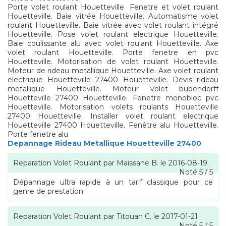
Porte volet roulant Houetteville. Fenetre et volet roulant
Houetteville. Baie vitrée Houetteville. Automatisme volet
roulant Houetteville. Baie vitrée avec volet roulant intégré
Houetteville. Pose volet roulant electrique Houetteville.
Baie coulissante alu avec volet roulant Houetteville. Axe
volet roulant Houetteville. Porte fenetre en pvc
Houetteville. Motorisation de volet roulant Houetteville.
Moteur de rideau metallique Houetteville. Axe volet roulant
electrique Houetteville 27400 Houetteville. Devis rideau
metallique Houetteville. Moteur volet bubendorff
Houetteville 27400 Houetteville. Fenetre monobloc pvc
Houetteville. Motorisation volets roulants Houetteville
27400 Houetteville. Installer volet roulant electrique
Houetteville 27400 Houetteville. Fenêtre alu Houetteville.
Porte fenetre alu
Depannage Rideau Metallique Houetteville 27400
Reparation Volet Roulant
par
Maïssane B.
le
2016-08-19
Noté
5
/
5
Dépannage ultra rapide à un tarif classique pour ce
genre de prestation
Reparation Volet Roulant
par
Titouan C.
le
2017-01-21
Noté
5
/
5