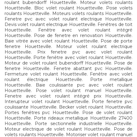
roulant bubendorff Houetteville. Moteur volets roulants
Houetteville. Bloc volet roulant Houetteville. Pose volets
roulants Houetteville. Moteurs volets roulants Houetteville.
Fenetre pvc avec volet roulant electrique Houetteville.
Devis volet roulant electrique Houetteville. Fenêtres de toit
Houetteville. Fenêtre avec volet roulant intégré
Houetteville. Pose de fenetre en renovation Houetteville.
Baie vitrée avec volet roulant Houetteville. Pose de porte
fenetre Houetteville. Moteur volet roulant electrique
Houetteville. Prix fenetre pvc avec volet roulant
Houetteville. Porte fenêtre avec volet roulant Houetteville.
Moteur de volet roulant bubendorff Houetteville. Pose de
fenetre Houetteville. Fenetre abattant pvc Houetteville.
Fermeture volet roulant Houetteville. Fenêtre avec volet
roulant électrique Houetteville. Porte metallique
Houetteville. Baie coulissante pvc avec volet roulant
Houetteville. Pose volet roulant manuel Houetteville.
Fenetre avec volet roulant intégré prix Houetteville.
Interupteur volet roulant Houetteville. Porte fenetre pvc
coulissante Houetteville. Becker volet roulant Houetteville.
Portes fenêtres pvc Houetteville. Pose de volet roulant
Houetteville. Porte rideaux metallique Houetteville 27400
Houetteville. Porte sectionnelle industrielle Houetteville.
Moteur electrique de volet roulant Houetteville. Pose de
volets roulants Houetteville. Motoriser volet roulant manuel