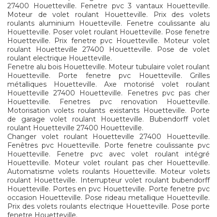
27400 Houetteville. Fenetre pvc 3 vantaux Houetteville.
Moteur de volet roulant Houetteville. Prix des volets
roulants aluminium Houetteville. Fenetre coulissante alu
Houetteville. Poser volet roulant Houetteville. Pose fenetre
Houetteville. Prix fenetre pvc Houetteville. Moteur volet
roulant Houetteville 27400 Houetteville. Pose de volet
roulant electrique Houetteville.
Fenetre alu bois Houetteville. Moteur tubulaire volet roulant
Houetteville. Porte fenetre pvc Houetteville. Grilles
métalliques Houetteville. Axe motorisé volet roulant
Houetteville 27400 Houetteville. Fenetres pvc pas cher
Houetteville. Fenetres pvc renovation Houetteville.
Motorisation volets roulants existants Houetteville. Porte
de garage volet roulant Houetteville. Bubendorff volet
roulant Houetteville 27400 Houetteville.
Changer volet roulant Houetteville 27400 Houetteville.
Fenêtres pvc Houetteville. Porte fenetre coulissante pvc
Houetteville. Fenetre pvc avec volet roulant intégré
Houetteville. Moteur volet roulant pas cher Houetteville.
Automatisme volets roulants Houetteville. Moteur volets
roulant Houetteville. Interrupteur volet roulant bubendorff
Houetteville. Portes en pvc Houetteville. Porte fenetre pvc
occasion Houetteville. Pose rideau metallique Houetteville.
Prix des volets roulants electrique Houetteville. Pose porte
fenetre Houetteville.