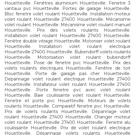
Houetteville. Fenêtres aluminium Houetteville. Fenetre 3
vantaux pvc Houetteville. Portes de garage Houetteville.
Bloc fenetre volet roulant Houetteville. Installation moteur
volet roulant Houetteville 27400 Houetteville. Mécanisme
volet roulant Houetteville. Mécanisme volet roulant manuel
Houetteville. Prix des volets roulants Houetteville.
Installation volet roulant Houetteville 27400 Houetteville.
Fenêtre double vitrage Houetteville. Motoriser volet roulant
Houetteville. Installation volet roulant electrique
Houetteville 27400 Houetteville. Bubendorff volets roulants
Houetteville. Motorisation volet roulant bubendorff
Houetteville. Pose de fenetre pvc Houetteville. Prix des
volets roulants électriques Houetteville. Fenêtre de toit
Houetteville. Porte de garage pas cher Houetteville.
Depannage volet roulant electrique Houetteville 27400
Houetteville. Installateur volet roulant Houetteville 27400
Houetteville. Porte fenetre pvc avec volet roulant
Houetteville. Baie coulissante volet roulant Houetteville.
Fenetre et porte pvc Houetteville. Moteurs de volets
roulants Houetteville. Comparatif fenetre pvc Houetteville.
Prix de volets roulants Houetteville. Dépannage volet
roulant Houetteville 27400 Houetteville. Changer moteur
volet roulant Houetteville 27400 Houetteville. Fenetre alu
coulissante Houetteville. Prix de volet roulant electrique
Houetteville. Dépannage volets roulants Houetteville