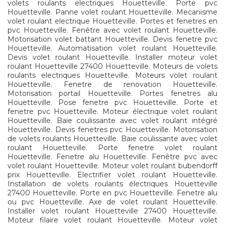
volets roulants electriques Houetteville. Porte pvc
Houetteville. Panne volet roulant Houetteville. Mecanisme
volet roulant electrique Houetteville. Portes et fenetres en
pvc Houetteville. Fenêtre avec volet roulant Houetteville.
Motorisation volet battant Houetteville. Devis fenetre pvc
Houetteville. Automatisation volet roulant Houetteville.
Devis volet roulant Houetteville. Installer moteur volet
roulant Houetteville 27400 Houetteville. Moteurs de volets
roulants electriques Houetteville. Moteurs volet roulant
Houetteville. Fenetre de renovation Houetteville.
Motorisation portail Houetteville. Portes fenetres alu
Houetteville. Pose fenetre pvc Houetteville. Porte et
fenetre pvc Houetteville. Moteur électrique volet roulant
Houetteville. Baie coulissante avec volet roulant intégré
Houetteville. Devis fenetres pvc Houetteville. Motorisation
de volets roulants Houetteville. Baie coulissante avec volet
roulant Houetteville. Porte fenetre volet roulant
Houetteville. Fenetre alu Houetteville. Fenêtre pvc avec
volet roulant Houetteville. Moteur volet roulant bubendorff
prix Houetteville. Electrifier volet roulant Houetteville.
Installation de volets roulants électriques Houetteville
27400 Houetteville. Porte en pvc Houetteville. Fenetre alu
ou pvc Houetteville. Axe de volet roulant Houetteville.
Installer volet roulant Houetteville 27400 Houetteville.
Moteur filaire volet roulant Houetteville. Moteur volet