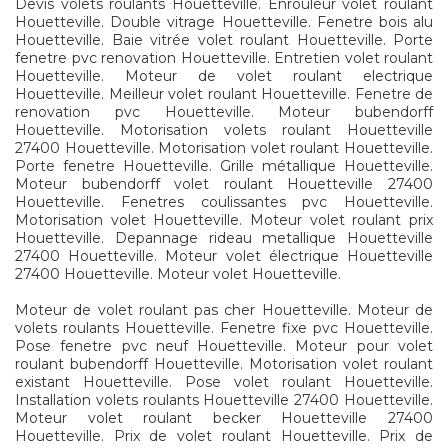
Devis volets roulants Houetteville. Enrouleur volet roulant
Houetteville. Double vitrage Houetteville. Fenetre bois alu
Houetteville. Baie vitrée volet roulant Houetteville. Porte
fenetre pvc renovation Houetteville. Entretien volet roulant
Houetteville. Moteur de volet roulant electrique
Houetteville. Meilleur volet roulant Houetteville. Fenetre de
renovation pvc Houetteville. Moteur bubendorff
Houetteville. Motorisation volets roulant Houetteville
27400 Houetteville. Motorisation volet roulant Houetteville.
Porte fenetre Houetteville. Grille métallique Houetteville.
Moteur bubendorff volet roulant Houetteville 27400
Houetteville. Fenetres coulissantes pvc Houetteville.
Motorisation volet Houetteville. Moteur volet roulant prix
Houetteville. Depannage rideau metallique Houetteville
27400 Houetteville. Moteur volet électrique Houetteville
27400 Houetteville. Moteur volet Houetteville.
Moteur de volet roulant pas cher Houetteville. Moteur de
volets roulants Houetteville. Fenetre fixe pvc Houetteville.
Pose fenetre pvc neuf Houetteville. Moteur pour volet
roulant bubendorff Houetteville. Motorisation volet roulant
existant Houetteville. Pose volet roulant Houetteville.
Installation volets roulants Houetteville 27400 Houetteville.
Moteur volet roulant becker Houetteville 27400
Houetteville. Prix de volet roulant Houetteville. Prix de