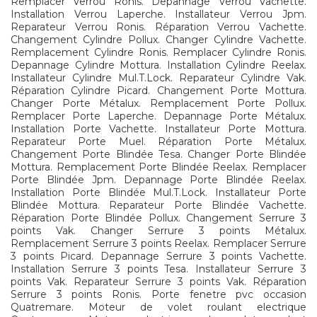
Remplacer Verrou Ronis. Depannage Verrou Vachette.
Installation Verrou Laperche. Installateur Verrou Jpm.
Reparateur Verrou Ronis. Réparation Verrou Vachette.
Changement Cylindre Pollux. Changer Cylindre Vachette.
Remplacement Cylindre Ronis. Remplacer Cylindre Ronis.
Depannage Cylindre Mottura. Installation Cylindre Reelax.
Installateur Cylindre Mul.T.Lock. Reparateur Cylindre Vak.
Réparation Cylindre Picard. Changement Porte Mottura.
Changer Porte Métalux. Remplacement Porte Pollux.
Remplacer Porte Laperche. Depannage Porte Métalux.
Installation Porte Vachette. Installateur Porte Mottura.
Reparateur Porte Muel. Réparation Porte Métalux.
Changement Porte Blindée Tesa. Changer Porte Blindée
Mottura. Remplacement Porte Blindée Reelax. Remplacer
Porte Blindée Jpm. Depannage Porte Blindée Reelax.
Installation Porte Blindée Mul.T.Lock. Installateur Porte
Blindée Mottura. Reparateur Porte Blindée Vachette.
Réparation Porte Blindée Pollux. Changement Serrure 3
points Vak. Changer Serrure 3 points Métalux.
Remplacement Serrure 3 points Reelax. Remplacer Serrure
3 points Picard. Depannage Serrure 3 points Vachette.
Installation Serrure 3 points Tesa. Installateur Serrure 3
points Vak. Reparateur Serrure 3 points Vak. Réparation
Serrure 3 points Ronis. Porte fenetre pvc occasion
Quatremare. Moteur de volet roulant electrique