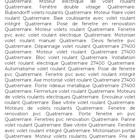
Quatremare. Moteur electrique de volet roulant
Quatremare. Fenêtre double vitrage Quatremare.
Bubendorff volets roulants Quatremare. Moteur filaire volet
roulant Quatremare. Baie coulissante avec volet roulant
intégré Quatremare. Pose de fenetre en renovation
Quatremare. Moteur volets roulant Quatremare. Fenetre
pvc avec volet roulant electrique Quatremare. Motoriser
volet roulant manuel Quatremare. Devis fenetre pvc
Quatremare. Dépannage volet roulant Quatremare 27400
Quatremare. Moteur volet roulant Quatremare 27400
Quatremare. Bloc volet roulant Quatremare. Installation
volet roulant electrique Quatremare 27400 Quatremare.
Automatisme volet roulant Quatremare. Pose de fenetre
pvc Quatremare. Fenetre pvc avec volet roulant intégré
Quatremare. Axe motorisé volet roulant Quatremare 27400
Quatremare. Porte rideaux metallique Quatremare 27400
Quatremare. Fermeture volet roulant Quatremare. Moteurs
de volets roulants electriques Quatremare. Enrouleur volet
roulant Quatremare. Baie vitrée volet roulant Quatremare.
Moteurs de volets roulants Quatremare. Fenetre de
renovation pvc Quatremare. Porte fenetre en pvc
Quatremare. Fenetres pvc renovation Quatremare. Panne
volet roulant Quatremare. Baie vitrée Quatremare. Fenêtre
avec volet roulant intégré Quatremare. Motorisation portail
Quatremare. Moteur volets roulants Quatremare. Prix de