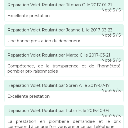
Reparation Volet Roulant
par
Titouan C.
le
2017-01-21
Noté
5
/
5
Excellente prestation!
Reparation Volet Roulant
par
Jeanne L.
le
2017-03-23
Noté
5
/
5
Une bonne prestation du depanneur
Reparation Volet Roulant
par
Marco C.
le
2017-03-21
Noté
5
/
5
Compétence, de la transparence et de l'honnêteté
pombier prix raisonnables
Reparation Volet Roulant
par
Soren A.
le
2017-07-17
Noté
5
/
5
Excellente prestation!
Reparation Volet Roulant
par
Lubin F.
le
2016-10-04
Noté
5
/
5
La prestation en plomberie demandée et le prix
correspond à ce que l'on vous annonce par téléphone