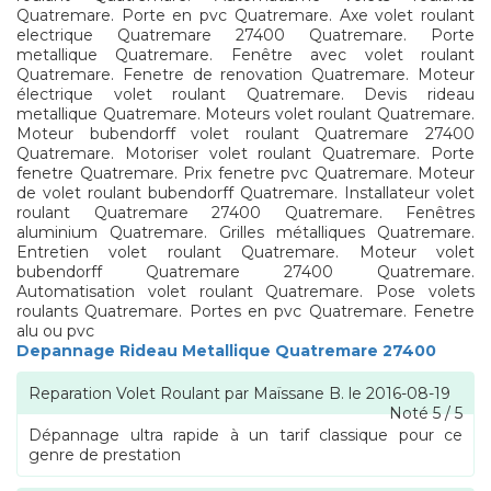
Quatremare. Porte en pvc Quatremare. Axe volet roulant
electrique Quatremare 27400 Quatremare. Porte
metallique Quatremare. Fenêtre avec volet roulant
Quatremare. Fenetre de renovation Quatremare. Moteur
électrique volet roulant Quatremare. Devis rideau
metallique Quatremare. Moteurs volet roulant Quatremare.
Moteur bubendorff volet roulant Quatremare 27400
Quatremare. Motoriser volet roulant Quatremare. Porte
fenetre Quatremare. Prix fenetre pvc Quatremare. Moteur
de volet roulant bubendorff Quatremare. Installateur volet
roulant Quatremare 27400 Quatremare. Fenêtres
aluminium Quatremare. Grilles métalliques Quatremare.
Entretien volet roulant Quatremare. Moteur volet
bubendorff Quatremare 27400 Quatremare.
Automatisation volet roulant Quatremare. Pose volets
roulants Quatremare. Portes en pvc Quatremare. Fenetre
alu ou pvc
Depannage Rideau Metallique Quatremare 27400
Reparation Volet Roulant
par
Maïssane B.
le
2016-08-19
Noté
5
/
5
Dépannage ultra rapide à un tarif classique pour ce
genre de prestation