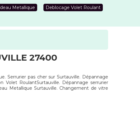
deau Metallique
Deblocage Volet Roulant
VILLE 27400
ue. Serrurier pas cher sur Surtauville. Dépannage
ion Volet RoulantSurtauville. Dépannage serrurier
deau Metallique Surtauville. Changement de vitre