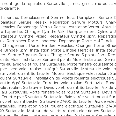
ontage, la réparation Surtauville (lames, grilles, moteur, axe,
té garantie.
Laperche. Remplacement Serrure Tesa. Remplacer Serrure Ree
Reparateur Serrure Reelax. Réparation Serrure Mottura. C
cles. Depannage Verrou Reelax. Installation Verrou Abus. Ins
re Laperche. Changer Cylindre Vak. Remplacement Cylindre 
. Installateur Cylindre Picard. Reparateur Cylindre Jpm. Répara
. Remplacer Porte Laperche. Depannage Porte Mul.T.Lock. Inst
. Changement Porte Blindée Heracles. Changer Porte Blin
lindée Jpm. Installation Porte Blindée Heracles. Installateu
ent Serrure 3 points Ronis. Changer Serrure 3 points Jpm. Re
nts Muel. Installation Serrure 3 points Muel. Installateur Serru
nte alu avec volet roulant Surtauville. Porte fenetre coulissante 
e pvc avec volet roulant intégré Surtauville. Moteur de volet r
eur volet roulant Surtauville. Moteur électrique volet roulant Surt
oulant Surtauville. Installation de volets roulants électriques 
ant intégré Surtauville. Entretien volet roulant Surtauville. Bube
volet roulant Surtauville. Devis volet roulant Surtauville. Prix de
alu Surtauville. Porte fenetre volet roulant Surtauville. Devis 
e. Fenetre pvc 3 vantaux Surtauville. Baie vitrée volet roulant Sur
ur volet roulant becker Surtauville 27400 Surtauville. Prix de vole
tauville. Installation volet roulant electrique Surtauville 2740
400 Surtauville. Moteurs de volets roulants electriques Surtauvi
Surtauville. Baie vitrée avec volet roulant Surtauville. Axe volet