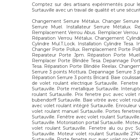
Comptez sur des artisans expérimentés pour le m
Surtauville avec un travail de qualité et une sécuri
Changement Serrure Métalux. Changer Serrure 
Serrure Muel. Installateur Serrure Métalux. 
Remplacement Verrou Abus. Remplacer Verrou Hera
Réparation Verrou Métalux. Changement Cylind
Cylindre Mul.T.Lock. Installation Cylindre Tesa
Changer Porte Pollux. Remplacement Porte Pollux
Reparateur Porte Jpm. Réparation Porte Muel
Remplacer Porte Blindée Tesa. Depannage Porte B
Tesa. Réparation Porte Blindée Reelax. Changem
Serrure 3 points Mottura. Depannage Serrure 3 poi
Réparation Serrure 3 points Bricard. Baie coulissa
de volet roulant electrique Surtauville. Fenetr
Surtauville. Porte metallique Surtauville. Interupt
roulant Surtauville. Prix fenetre pvc avec volet r
bubendorff Surtauville. Baie vitrée avec volet roul
avec volet roulant intégré Surtauville. Enrouleur 
volet roulant manuel Surtauville. Portes fenetres 
Surtauville. Fenêtre avec volet roulant Surtauvill
Surtauville. Motorisation portail Surtauville. Mote
volet roulant Surtauville. Fenetre alu ou pvc Sur
Surtauville. Moteur volet roulant Surtauville 27
Surtauville. Porte fenetre pvc avec volet roulant 