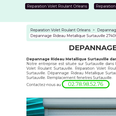
Reparation Volet Roulant Orleans
Reparation
Reparation Volet Roulant Orleans
>
Depannage
Depannage Rideau Metallique Surtauville 2740
DEPANNAGE 
Depannage Rideau Metallique Surtauville da
Notre entreprise est située sur Surtauville dans
Volet Roulant Surtauville. Réparation Volet Roul
Surtauville. Dépannage Rideau Metallique Surtau
Surtauville. Remplacement fenetres Surtauville.
02.78.98.52.76
Contactez-nous au