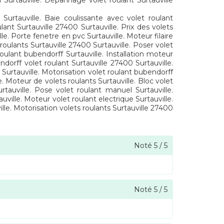
u Surtauville. Dépannage volet roulant Surtauville
 Surtauville. Baie coulissante avec volet roulant
lant Surtauville 27400 Surtauville. Prix des volets
le. Porte fenetre en pvc Surtauville. Moteur filaire
 roulants Surtauville 27400 Surtauville. Poser volet
 roulant bubendorff Surtauville. Installation moteur
ndorff volet roulant Surtauville 27400 Surtauville.
 Surtauville. Motorisation volet roulant bubendorff
le. Moteur de volets roulants Surtauville. Bloc volet
urtauville. Pose volet roulant manuel Surtauville.
uville. Moteur volet roulant electrique Surtauville.
lle. Motorisation volets roulants Surtauville 27400
Noté
5
/
5
Noté
5
/
5