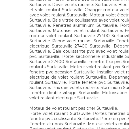
Surtauville. Devis volets roulants Surtauville. Bloc
et volet roulant Surtauville. Changer moteur volet
avec volet roulant Surtauville. Moteur volet élect
Surtauville. Baie vitrée coulissante avec volet rou
Surtauville. Fenêtres aluminium Surtauville. Por
Surtauville. Motoriser volet roulant Surtauville. 
moteur volet roulant Surtauville 27400 Surtauville
Surtauville. Panne volet roulant Surtauville. Fene
electrique Surtauville 27400 Surtauville. Dépan
Surtauville. Baie coulissante pvc avec volet roul
pvc Surtauville. Porte sectionnelle industrielle 
Surtauville 27400 Surtauville. Fenetre fixe pvc Sur
roulants Surtauville. Moteur volet roulant prix Su
fenetre pvc occasion Surtauville. Installer volet 
electrique de volet roulant Surtauville. Depannag
roulant Surtauville. Porte fenetre pvc Surtauville
Surtauville. Prix des volets roulants aluminium Su
Fenêtre double vitrage Surtauville. Motorisation 
volet roulant electrique Surtauville.
Moteur de volet roulant pas cher Surtauville.
Porte volet roulant Surtauville. Portes fenêtres p
fenetre pvc coulissante Surtauville. Porte en pvc S
Fenetre alu bois Surtauville. Moteur volets roulan