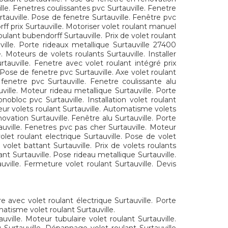
ville. Fenetres coulissantes pvc Surtauville. Fenetre
rtauville. Pose de fenetre Surtauville. Fenêtre pvc
ff prix Surtauville. Motoriser volet roulant manuel
oulant bubendorff Surtauville. Prix de volet roulant
ville. Porte rideaux metallique Surtauville 27400
. Moteurs de volets roulants Surtauville. Installer
urtauville. Fenetre avec volet roulant intégré prix
 Pose de fenetre pvc Surtauville. Axe volet roulant
fenetre pvc Surtauville. Fenetre coulissante alu
ville. Moteur rideau metallique Surtauville. Porte
nobloc pvc Surtauville. Installation volet roulant
oteur volets roulant Surtauville. Automatisme volets
ovation Surtauville. Fenêtre alu Surtauville. Porte
tauville. Fenetres pvc pas cher Surtauville. Moteur
olet roulant electrique Surtauville. Pose de volet
 volet battant Surtauville. Prix de volets roulants
nt Surtauville. Pose rideau metallique Surtauville.
uville. Fermeture volet roulant Surtauville. Devis
re avec volet roulant électrique Surtauville. Porte
matisme volet roulant Surtauville.
uville. Moteur tubulaire volet roulant Surtauville.