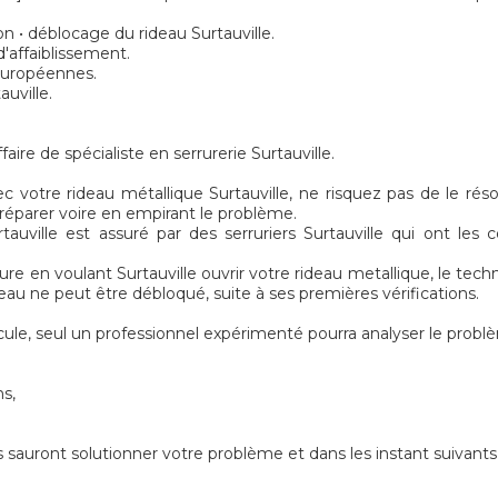
n • déblocage du rideau Surtauville.
'affaiblissement.
 européennes.
auville.
aire de spécialiste en serrurerie Surtauville.
 votre rideau métallique Surtauville, ne risquez pas de le rés
e réparer voire en empirant le problème.
auville est assuré par des serruriers Surtauville qui ont les
ure en voulant Surtauville ouvrir votre rideau metallique, le tech
ceau ne peut être débloqué, suite à ses premières vérifications.
le, seul un professionnel expérimenté pourra analyser le probl
ns,
 sauront solutionner votre problème et dans les instant suivants