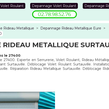
 Volet Roulant
Depannage Volet Roulant
Depannage Ri
02.78.98.52.76
 Rideau Metallique
>
Depannage Rideau Metallique Eure
>
0
RIDEAU METALLIQUE SURTAU
ns le 27400
.
 le 27400. Experte en Serrurerie, Volet Roulant, Rideau Métalliq
ant Surtauville. Déblocage Volet Roulant Surtauville. Installat
ville. Réparation Rideau Metallique Surtauville. Déblocage Ri