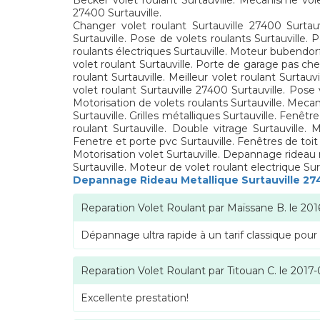
Becker volet roulant Surtauville. Mécanisme volet
27400 Surtauville.
Changer volet roulant Surtauville 27400 Surtauvi
Surtauville. Pose de volets roulants Surtauville. 
roulants électriques Surtauville. Moteur bubendorff
volet roulant Surtauville. Porte de garage pas cher
roulant Surtauville. Meilleur volet roulant Surtauv
volet roulant Surtauville 27400 Surtauville. Pose 
Motorisation de volets roulants Surtauville. Mecan
Surtauville. Grilles métalliques Surtauville. Fenêtr
roulant Surtauville. Double vitrage Surtauville. 
Fenetre et porte pvc Surtauville. Fenêtres de toit 
Motorisation volet Surtauville. Depannage rideau m
Surtauville. Moteur de volet roulant electrique Sur
Depannage Rideau Metallique Surtauville 2
Reparation Volet Roulant
par
Maïssane B.
le
201
Dépannage ultra rapide à un tarif classique pour
Reparation Volet Roulant
par
Titouan C.
le
2017-
Excellente prestation!