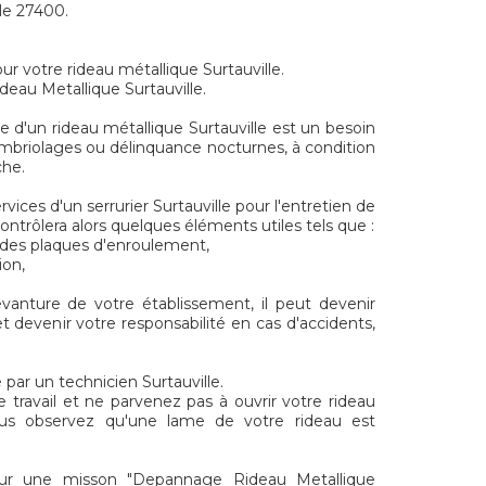
 le 27400.
ur votre rideau métallique Surtauville.
deau Metallique Surtauville.
e d'un rideau métallique Surtauville est un besoin
mbriolages ou délinquance nocturnes, à condition
che.
ervices d'un serrurier Surtauville pour l'entretien de
contrôlera alors quelques éléments utiles tels que :
t des plaques d'enroulement,
ion,
evanture de votre établissement, il peut devenir
t devenir votre responsabilité en cas d'accidents,
par un technicien Surtauville.
e travail et ne parvenez pas à ouvrir votre rideau
Vous observez qu'une lame de votre rideau est
ur une misson "Depannage Rideau Metallique