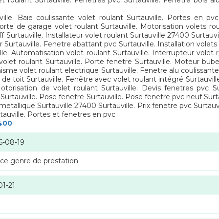
 roulant Surtauville. Fenêtres pvc Surtauville. Fenetre bois al
lle. Baie coulissante volet roulant Surtauville. Portes en pvc
Porte de garage volet roulant Surtauville. Motorisation volets rou
 Surtauville. Installateur volet roulant Surtauville 27400 Surtauvil
 Surtauville. Fenetre abattant pvc Surtauville. Installation volets
ille. Automatisation volet roulant Surtauville. Interrupteur volet
volet roulant Surtauville. Porte fenetre Surtauville. Moteur bube
isme volet roulant electrique Surtauville. Fenetre alu coulissante
e de toit Surtauville. Fenêtre avec volet roulant intégré Surtauvil
Motorisation de volet roulant Surtauville. Devis fenetres pvc S
Surtauville. Pose fenetre Surtauville. Pose fenetre pvc neuf Surta
etallique Surtauville 27400 Surtauville. Prix fenetre pvc Surtauvi
tauville. Portes et fenetres en pvc
7400
6-08-19
 ce genre de prestation
01-21