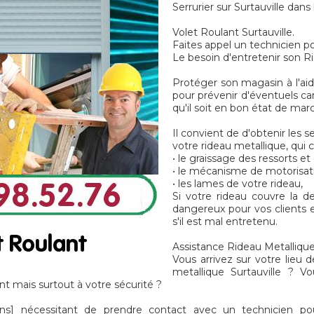
Serrurier sur Surtauville dans
Volet Roulant Surtauville.
Faites appel un technicien po
Le besoin d'entretenir son Ri
Protéger son magasin à l'aid
pour prévenir d'éventuels ca
qu'il soit en bon état de mar
Il convient de d'obtenir les s
votre rideau metallique, qui 
• le graissage des ressorts e
• le mécanisme de motorisat
• les lames de votre rideau,
Si votre rideau couvre la d
dangereux pour vos clients e
s'il est mal entretenu.
Assistance Rideau Metallique 
Vous arrivez sur votre lieu d
metallique Surtauville ? 
t mais surtout à votre sécurité ?
s] nécessitant de prendre contact avec un technicien po