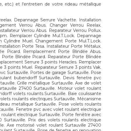
 etc.) et l'entretien de votre rideau métallique
lax. Depannage Serrure Vachette. Installation
hangement Verrou Abus. Changer Verrou Reelax.
tallateur Verrou Abus. Reparateur Verrou Pollux.
Jpm. Remplacer Cylindre Mul.T.Lock. Depannage
tion Cylindre Muel. Changement Porte Mul.T.Lock.
allation Porte Tesa. Installateur Porte Métalux.
dée Picard. Remplacement Porte Blindée Abus.
r Porte Blindée Picard. Reparateur Porte Blindée
mplacement Serrure 3 points Heracles. Remplacer
re 3 points Muel. Reparateur Serrure 3 points Vak.
pvc Surtauville. Portes de garage Surtauville. Pose
oulant bubendorff Surtauville. Devis fenetre pvc
auville. Grille métallique Surtauville. Axe de volet
Surtauville 27400 Surtauville. Moteur volet roulant
ndorff volets roulants Surtauville. Baie coulissante
 volets roulants electriques Surtauville. Mécanisme
rideau metallique Surtauville. Pose volets roulants
tauville. Fenetre pvc avec volet roulant electrique
t roulant electrique Surtauville. Porte fenêtre avec
0 Surtauville. Prix des volets roulants electrique
lle. Axe motorisé volet roulant Surtauville 27400
 roulant Surtauville. Pose de fenetre en renovation