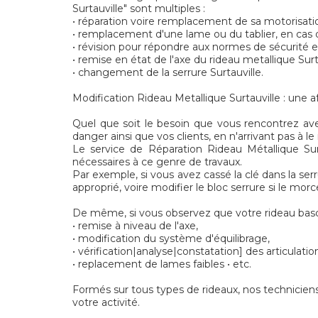
Surtauville" sont multiples :
• réparation voire remplacement de sa motorisatio
• remplacement d'une lame ou du tablier, en cas d
• révision pour répondre aux normes de sécurité
• remise en état de l'axe du rideau metallique Surt
• changement de la serrure Surtauville.
Modification Rideau Metallique Surtauville : une aff
Quel que soit le besoin que vous rencontrez avec
danger ainsi que vos clients, en n'arrivant pas à l
Le service de Réparation Rideau Métallique Surt
nécessaires à ce genre de travaux.
Par exemple, si vous avez cassé la clé dans la serr
approprié, voire modifier le bloc serrure si le mor
De même, si vous observez que votre rideau bascu
• remise à niveau de l'axe,
• modification du système d'équilibrage,
• vérification|analyse|constatation] des articulatio
• replacement de lames faibles • etc.
Formés sur tous types de rideaux, nos techniciens
votre activité.