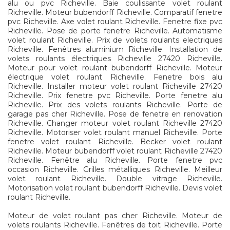
alu ou pvc Richeville. Baie coulissante volet roulant
Richeville. Moteur bubendorff Richeville. Comparatif fenetre
pvc Richeville. Axe volet roulant Richeville. Fenetre fixe pvc
Richeville. Pose de porte fenetre Richeville. Automatisme
volet roulant Richeville. Prix de volets roulants electriques
Richeville. Fenêtres aluminium Richeville. Installation de
volets roulants électriques Richeville 27420 Richeville.
Moteur pour volet roulant bubendorff Richeville. Moteur
électrique volet roulant Richeville. Fenetre bois alu
Richeville. Installer moteur volet roulant Richeville 27420
Richeville. Prix fenetre pvc Richeville. Porte fenetre alu
Richeville. Prix des volets roulants Richeville. Porte de
garage pas cher Richeville. Pose de fenetre en renovation
Richeville. Changer moteur volet roulant Richeville 27420
Richeville. Motoriser volet roulant manuel Richeville. Porte
fenetre volet roulant Richeville. Becker volet roulant
Richeville. Moteur bubendorff volet roulant Richeville 27420
Richeville. Fenêtre alu Richeville. Porte fenetre pvc
occasion Richeville. Grilles métalliques Richeville. Meilleur
volet roulant Richeville. Double vitrage Richeville.
Motorisation volet roulant bubendorff Richeville. Devis volet
roulant Richeville.
Moteur de volet roulant pas cher Richeville. Moteur de
volets roulants Richeville. Fenêtres de toit Richeville. Porte