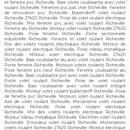
et fenetre pvc Richeville. Baie vitrée coulissante avec volet
roulant Richeville. Fenetres pvc pas cher Richeville. Fenetre
de renovation pvc Richeville. Bubendorff volet roulant
Richeville 27420 Richeville. Pose de volet roulant electrique
Richeville. Prix fenetre pvc avec volet roulant Richeville.
Fenetre alu Richeville. Moteur volet roulant Richeville 27420
Richeville. Pose fenetre Richeville. Porte sectionnelle
industrielle Richeville. Fenetre et volet roulant Richeville.
Prix des volets roulants électriques Richeville. Moteur de
volet roulant electrique Richeville. Pose rideau metallique
Richeville. Moteur volet électrique Richeville 27420
Richeville. Baie coulissante alu avec volet roulant Richeville.
Porte fenetre Richeville. Moteurs volets roulants Richeville.
Pose fenetre pvc neuf Richeville. Fenetre coulissante alu
Richeville. Baie coulissante pvc avec volet roulant Richeville.
Porte volet roulant Richeville. Pose de volet roulant
Richeville. Baie coulissante avec volet roulant intégré
Richeville. Moteur volet roulant bubendorff Richeville. Pose
de fenetre pvc Richeville. Moteurs volet roulant Richeville.
Axe de volet roulant Richeville. Mecanisme volet roulant
electrique Richeville. Pose volet roulant electrique
Richeville. Prix des volets roulants electrique Richeville.
Moteur rideau metallique Richeville. Electrifier volet roulant
Richeville. Enrouleur volet roulant Richeville. Motorisation
volets roulant Richeville 27420 Richeville. Moteur electrique