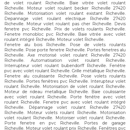
de volet roulant Richeville. Baie vitrée volet roulant
Richeville. Moteur volet roulant becker Richeville 27420
Richeville. Motorisation volet roulant existant Richeville.
Depannage volet roulant electrique Richeville 27420
Richeville. Moteur volet roulant pas cher Richeville. Devis
fenetre pvc Richeville. Prix de volets roulants Richeville.
Fenetre monobloc pvc Richeville. Baie vitrée avec volet
roulant intégré Richeville. Moteur volet Richeville.
Fenetre alu bois Richeville. Pose de volets roulants
Richeville. Pose porte fenetre Richeville. Portes fenetres alu
Richeville. Axe motorisé volet roulant Richeville 27420
Richeville. Automatisation volet roulant Richeville.
Interrupteur volet roulant bubendorff Richeville. Fenêtre
pvc avec volet roulant Richeville. Grille métallique Richeville.
Fenetre alu coulissante Richeville. Pose volets roulants
Richeville. Portes fenêtres pvc Richeville. Interupteur volet
roulant Richeville. Motorisation de volet roulant Richeville.
Moteur de rideau metallique Richeville. Baie coulissante
avec volet roulant Richeville. Porte fenêtre avec volet
roulant Richeville. Fenetre pvc avec volet roulant intégré
Richeville. Dépannage volet roulant Richeville 27420
Richeville. Moteur volets roulant Richeville. Motorisation
volet roulant Richeville. Motoriser volet roulant Richeville.
Porte fenetre en pvc Richeville. Portes de garage
Richeville. Moteur volet roulant prix Richeville. Fenêtres pvc