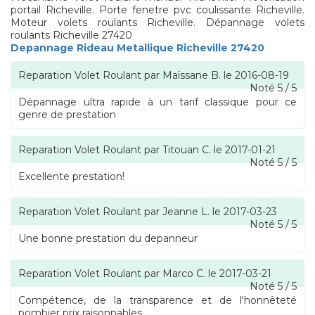
portail Richeville. Porte fenetre pvc coulissante Richeville.
Moteur volets roulants Richeville. Dépannage volets
roulants Richeville 27420
Depannage Rideau Metallique Richeville 27420
Reparation Volet Roulant
par
Maïssane B.
le
2016-08-19
Noté
5
/
5
Dépannage ultra rapide à un tarif classique pour ce
genre de prestation
Reparation Volet Roulant
par
Titouan C.
le
2017-01-21
Noté
5
/
5
Excellente prestation!
Reparation Volet Roulant
par
Jeanne L.
le
2017-03-23
Noté
5
/
5
Une bonne prestation du depanneur
Reparation Volet Roulant
par
Marco C.
le
2017-03-21
Noté
5
/
5
Compétence, de la transparence et de l'honnêteté
pombier prix raisonnables