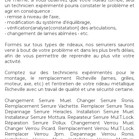
De même, si vous observez que votre rideau tombe, seul
un technicien expérimenté pourra constater le problème et
agir en conséquence :
• remise à niveau de l'axe,
• modification du système d'équilibrage,
• vérification|analyse|constatation] des articulations,
• changement de lames abîmées • etc.
Formés sur tous types de rideaux, nos serruriers sauront
venir à bout de votre problème et dans les plus brefs délais,
afin de vous permettre de reprendre au plus vite votre
activité.
Comptez sur des techniciens expérimentés pour le
montage, le remplacement Richeville (lames, grilles,
moteur, axe, etc.) et l'entretien de votre rideau métallique
Richeville avec un travail de qualité et une sécurité certaine.
Changement Serrure Muel. Changer Serrure Ronis.
Remplacement Serrure Vachette. Remplacer Serrure Tesa.
Depannage Serrure Heracles. Installation Serrure Muel.
Installateur Serrure Mottura. Reparateur Serrure Mul.T.Lock.
Réparation Serrure Pollux. Changement Verrou Muel.
Changer Verrou Picard. Remplacement Verrou Mul.T.Lock.
Remplacer Verrou Jpm. Depannage Verrou Ronis.