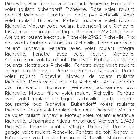
Richeville. Bloc fenetre volet roulant Richeville. Moteur de
volet roulant bubendorff Richeville. Pose volet roulant
manuel Richeville. Fenetre et porte pvc Richeville. Pose
volet roulant Richeville. Moteur tubulaire volet roulant
Richeville. Moteur volet roulant bubendorff prix Richeville.
Installer volet roulant electrique Richeville 27420 Richeville.
Axe volet roulant electrique Richeville 27420 Richeville. Prix
des volets roulants aluminium Richeville. Fermeture volet
roulant Richeville. Fenêtre avec volet roulant intégré
Richeville. Fenêtre avec volet roulant Richeville.
Automatisme volets roulants Richeville. Moteurs de volets
roulants electriques Richeville. Fenetre avec volet roulant
intégré prix Richeville. Porte fenetre pvc Richeville. Poser
volet roulant Richeville. Moteurs de volets roulants
Richeville. Devis volets roulants Richeville. Porte fenetre
pvc renovation Richeville. Fenetres coulissantes pvc
Richeville. Moteur filaire volet roulant Richeville. Fenêtre
avec volet roulant électrique Richeville. Porte fenetre
coulissante pvc Richeville. Bubendorff volets roulants
Richeville. Prix de volet roulant electrique Richeville. Moteur
de volet roulant Richeville. Moteur volet roulant electrique
Richeville. Depannage rideau metallique Richeville 27420
Richeville. Fenêtre double vitrage Richeville. Porte de
garage volet roulant Richeville. Fenêtre de toit Richeville.
Mécanisme volet roulant manuel Richeville. Motorisation