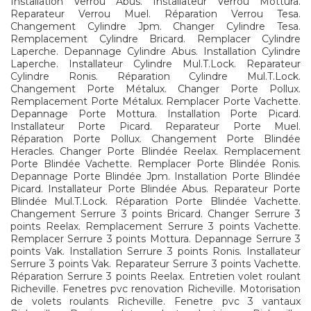
Installation Verrou Abus. Installateur Verrou Mottura.
Reparateur Verrou Muel. Réparation Verrou Tesa.
Changement Cylindre Jpm. Changer Cylindre Tesa.
Remplacement Cylindre Bricard. Remplacer Cylindre
Laperche. Depannage Cylindre Abus. Installation Cylindre
Laperche. Installateur Cylindre Mul.T.Lock. Reparateur
Cylindre Ronis. Réparation Cylindre Mul.T.Lock.
Changement Porte Métalux. Changer Porte Pollux.
Remplacement Porte Métalux. Remplacer Porte Vachette.
Depannage Porte Mottura. Installation Porte Picard.
Installateur Porte Picard. Reparateur Porte Muel.
Réparation Porte Pollux. Changement Porte Blindée
Heracles. Changer Porte Blindée Reelax. Remplacement
Porte Blindée Vachette. Remplacer Porte Blindée Ronis.
Depannage Porte Blindée Jpm. Installation Porte Blindée
Picard. Installateur Porte Blindée Abus. Reparateur Porte
Blindée Mul.T.Lock. Réparation Porte Blindée Vachette.
Changement Serrure 3 points Bricard. Changer Serrure 3
points Reelax. Remplacement Serrure 3 points Vachette.
Remplacer Serrure 3 points Mottura. Depannage Serrure 3
points Vak. Installation Serrure 3 points Ronis. Installateur
Serrure 3 points Vak. Reparateur Serrure 3 points Vachette.
Réparation Serrure 3 points Reelax. Entretien volet roulant
Richeville. Fenetres pvc renovation Richeville. Motorisation
de volets roulants Richeville. Fenetre pvc 3 vantaux