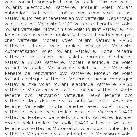
volet roulant bubendorff prix Vatteville. Prix de volets
roulants electriques Vatteville. Moteur volet roulant
bubendorff Vatteville. Fenêtre pvc avec volet roulant
Vatteville. Portes et fenetres en pvc Vatteville. Dépannage
volets roulants Vatteville 27430 Vatteville. Fenetre et volet
roulant Vatteville. Moteur filaire volet roulant Vatteville. Prix
fenetre pvc avec volet roulant Vatteville. Fenetres pvc pas
cher Vatteville. Moteur volet roulant Vatteville 27430
Vatteville. Moteur volet roulant electrique Vatteville.
Automatisation volet roulant Vatteville. Porte fenetre
Vatteville. Installation de volets roulants électriques
Vatteville 27430 Vatteville. Moteur electrique de volet
roulant Vatteville. Motorisation volet battant Vatteville.
Fenetre de renovation pvc Vatteville. Moteur de volet
roulant electrique Vatteville. Moteur de rideau metallique
Vatteville. Axe volet roulant electrique Vatteville 27430
Vatteville. Motoriser volet roulant manuel Vatteville. Porte
fenetre pvc renovation Vatteville. Devis fenetre pvc
Vatteville. Prix des volets roulants Vatteville. Pose de
fenetre Vatteville. Porte fenêtre avec volet roulant
Vatteville. Installer volet roulant electrique Vatteville 27430
Vatteville. Moteurs de volets roulants Vatteville. Installer
moteur volet roulant Vatteville 27430 Vatteville. Porte et
fenetre pvc Vatteville. Motorisation volet roulant bubendorff
Vatteville. Moteur volets roulant Vatteville. Mécanisme volet