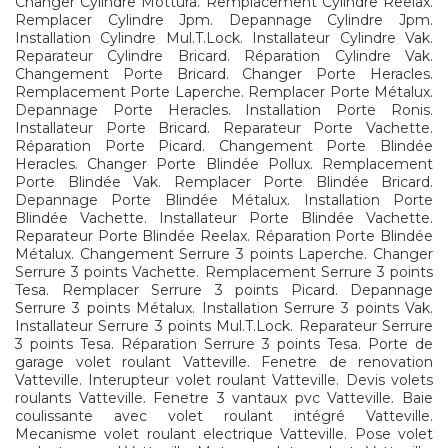
Changer Cylindre Mottura. Remplacement Cylindre Reelax.
Remplacer Cylindre Jpm. Depannage Cylindre Jpm.
Installation Cylindre Mul.T.Lock. Installateur Cylindre Vak.
Reparateur Cylindre Bricard. Réparation Cylindre Vak.
Changement Porte Bricard. Changer Porte Heracles.
Remplacement Porte Laperche. Remplacer Porte Métalux.
Depannage Porte Heracles. Installation Porte Ronis.
Installateur Porte Bricard. Reparateur Porte Vachette.
Réparation Porte Picard. Changement Porte Blindée
Heracles. Changer Porte Blindée Pollux. Remplacement
Porte Blindée Vak. Remplacer Porte Blindée Bricard.
Depannage Porte Blindée Métalux. Installation Porte
Blindée Vachette. Installateur Porte Blindée Vachette.
Reparateur Porte Blindée Reelax. Réparation Porte Blindée
Métalux. Changement Serrure 3 points Laperche. Changer
Serrure 3 points Vachette. Remplacement Serrure 3 points
Tesa. Remplacer Serrure 3 points Picard. Depannage
Serrure 3 points Métalux. Installation Serrure 3 points Vak.
Installateur Serrure 3 points Mul.T.Lock. Reparateur Serrure
3 points Tesa. Réparation Serrure 3 points Tesa. Porte de
garage volet roulant Vatteville. Fenetre de renovation
Vatteville. Interupteur volet roulant Vatteville. Devis volets
roulants Vatteville. Fenetre 3 vantaux pvc Vatteville. Baie
coulissante avec volet roulant intégré Vatteville.
Mecanisme volet roulant electrique Vatteville. Pose volet