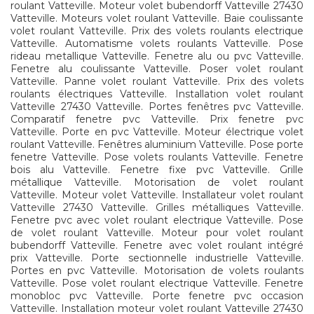
roulant Vatteville. Moteur volet bubendorff Vatteville 27430
Vatteville. Moteurs volet roulant Vatteville. Baie coulissante
volet roulant Vatteville. Prix des volets roulants electrique
Vatteville. Automatisme volets roulants Vatteville. Pose
rideau metallique Vatteville. Fenetre alu ou pvc Vatteville.
Fenetre alu coulissante Vatteville. Poser volet roulant
Vatteville. Panne volet roulant Vatteville. Prix des volets
roulants électriques Vatteville. Installation volet roulant
Vatteville 27430 Vatteville. Portes fenêtres pvc Vatteville.
Comparatif fenetre pvc Vatteville. Prix fenetre pvc
Vatteville. Porte en pvc Vatteville. Moteur électrique volet
roulant Vatteville. Fenêtres aluminium Vatteville. Pose porte
fenetre Vatteville. Pose volets roulants Vatteville. Fenetre
bois alu Vatteville. Fenetre fixe pvc Vatteville. Grille
métallique Vatteville. Motorisation de volet roulant
Vatteville. Moteur volet Vatteville. Installateur volet roulant
Vatteville 27430 Vatteville. Grilles métalliques Vatteville.
Fenetre pvc avec volet roulant electrique Vatteville. Pose
de volet roulant Vatteville. Moteur pour volet roulant
bubendorff Vatteville. Fenetre avec volet roulant intégré
prix Vatteville. Porte sectionnelle industrielle Vatteville.
Portes en pvc Vatteville. Motorisation de volets roulants
Vatteville. Pose volet roulant electrique Vatteville. Fenetre
monobloc pvc Vatteville. Porte fenetre pvc occasion
Vatteville. Installation moteur volet roulant Vatteville 27430