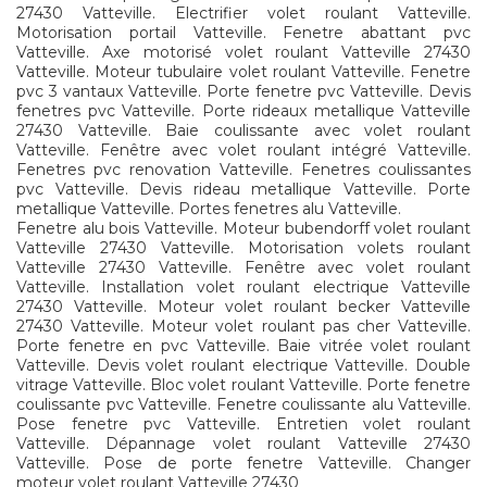
27430 Vatteville. Electrifier volet roulant Vatteville.
Motorisation portail Vatteville. Fenetre abattant pvc
Vatteville. Axe motorisé volet roulant Vatteville 27430
Vatteville. Moteur tubulaire volet roulant Vatteville. Fenetre
pvc 3 vantaux Vatteville. Porte fenetre pvc Vatteville. Devis
fenetres pvc Vatteville. Porte rideaux metallique Vatteville
27430 Vatteville. Baie coulissante avec volet roulant
Vatteville. Fenêtre avec volet roulant intégré Vatteville.
Fenetres pvc renovation Vatteville. Fenetres coulissantes
pvc Vatteville. Devis rideau metallique Vatteville. Porte
metallique Vatteville. Portes fenetres alu Vatteville.
Fenetre alu bois Vatteville. Moteur bubendorff volet roulant
Vatteville 27430 Vatteville. Motorisation volets roulant
Vatteville 27430 Vatteville. Fenêtre avec volet roulant
Vatteville. Installation volet roulant electrique Vatteville
27430 Vatteville. Moteur volet roulant becker Vatteville
27430 Vatteville. Moteur volet roulant pas cher Vatteville.
Porte fenetre en pvc Vatteville. Baie vitrée volet roulant
Vatteville. Devis volet roulant electrique Vatteville. Double
vitrage Vatteville. Bloc volet roulant Vatteville. Porte fenetre
coulissante pvc Vatteville. Fenetre coulissante alu Vatteville.
Pose fenetre pvc Vatteville. Entretien volet roulant
Vatteville. Dépannage volet roulant Vatteville 27430
Vatteville. Pose de porte fenetre Vatteville. Changer
moteur volet roulant Vatteville 27430