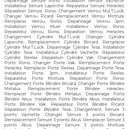
Depannage Serrure Ronis. Installation Serrure Vachette.
Installateur Serrure Laperche. Reparateur Serrure Heracles.
Réparation Serrure Ronis. Changement Verrou Mul.T.Lock.
Changer Verrou Picard. Remplacement Verrou Mottura.
Remplacer Verrou Ronis. Depannage Verrou Jpm.
Installation Verrou Muel. Installateur Verrou Ronis.
Reparateur Verrou Ronis. Réparation Verrou Heracles.
Changement Cylindre Mul.T.Lock. Changer Cylindre
Laperche. Remplacement Cylindre Bricard. Remplacer
Cylindre Mul.T.Lock. Depannage Cylindre Tesa. Installation
Cylindre Tesa. Installateur Cylindre Vachette. Reparateur
Cylindre Reelax. Réparation Cylindre Vak. Changement
Porte Ronis. Changer Porte Vak. Remplacement Porte
Heracles. Remplacer Porte Reelax. Depannage Porte Tesa.
Installation Porte Jpm. Installateur Porte Reelax.
Reparateur Porte Mottura. Réparation Porte Ronis.
Changement Porte Blindée Bricard. Changer Porte Blindée
Métalux. Remplacement Porte Blindée Heracles.
Remplacer Porte Blindée Métalux. Depannage Porte
Blindée Abus. Installation Porte Blindée Abus. Installateur
Porte Blindée Vak. Reparateur Porte Blindée Picard.
Réparation Porte Blindée Tesa. Changement Serrure 3
points Vachette. Changer Serrure 3 points Bricard.
Remplacement Serrure 3 points Abus. Remplacer Serrure 3
points Abus. Depannage Serrure 3 points Mottura.