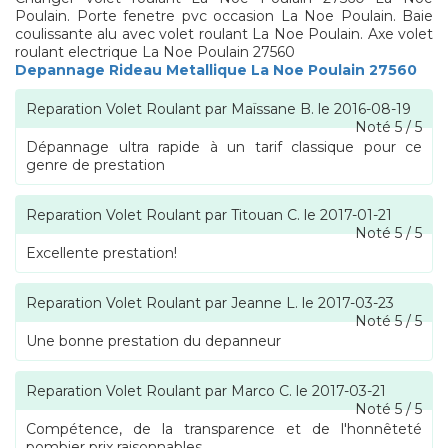
Poulain. Porte fenetre pvc occasion La Noe Poulain. Baie
coulissante alu avec volet roulant La Noe Poulain. Axe volet
roulant electrique La Noe Poulain 27560
Depannage Rideau Metallique La Noe Poulain 27560
Reparation Volet Roulant
par
Maïssane B.
le
2016-08-19
Noté
5
/
5
Dépannage ultra rapide à un tarif classique pour ce
genre de prestation
Reparation Volet Roulant
par
Titouan C.
le
2017-01-21
Noté
5
/
5
Excellente prestation!
Reparation Volet Roulant
par
Jeanne L.
le
2017-03-23
Noté
5
/
5
Une bonne prestation du depanneur
Reparation Volet Roulant
par
Marco C.
le
2017-03-21
Noté
5
/
5
Compétence, de la transparence et de l'honnêteté
pombier prix raisonnables