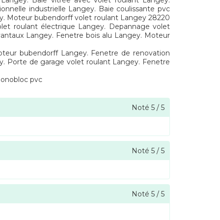
 Langey. Baie vitrée avec volet roulant Langey.
onnelle industrielle Langey. Baie coulissante pvc
ey. Moteur bubendorff volet roulant Langey 28220
et roulant électrique Langey. Depannage volet
vantaux Langey. Fenetre bois alu Langey. Moteur
Moteur bubendorff Langey. Fenetre de renovation
ey. Porte de garage volet roulant Langey. Fenetre
monobloc pvc
Noté
5
/
5
Noté
5
/
5
Noté
5
/
5