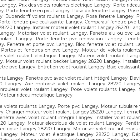
angey. Prix des volets roulants electrique Langey. Porte ride
ngey. Porte fenetre en pvc Langey. Pose de fenetre Langey. Pose
y. Bubendorff volets roulants Langey. Pose fenetre Langey. P
Porte fenetre pvc coulissante Langey. Comparatif fenetre pvc La
 28220 Langey. Installer moteur volet roulant Langey 28220 Langey
 Langey. Motoriser volet roulant Langey. Fenetre alu ou pvc L
oulant Langey. Porte fenetre pvc renovation Langey. Fenetr
ey. Fenetre et porte pvc Langey. Bloc fenetre volet roulant 
 Portes et fenetres en pvc Langey. Moteur de volets roulants
e volet roulant electrique Langey. Moteur volet roulant Lan
y. Moteur volet roulant becker Langey 28220 Langey. Installa
tre pvc Langey. Entretien volet roulant Langey. Baie coulissan
nts Langey. Fenetre pvc avec volet roulant intégré Langey. Devi
220 Langey. Axe motorisé volet roulant Langey 28220 Langey.
 Enrouleur volet roulant Langey. Pose volets roulants Langey
Moteur rideau metallique Langey.
e volets roulants Langey. Porte pvc Langey. Moteur tubulaire
gey. Changer moteur volet roulant Langey 28220 Langey. Fermetu
nêtre avec volet roulant intégré Langey. Installer volet roul
220 Langey. Moteur electrique de volet roulant Langey. Fenêt
t electrique Langey 28220 Langey. Motoriser volet roulant manue
vc Langey. Moteur volet électrique Langey 28220 Langey. D