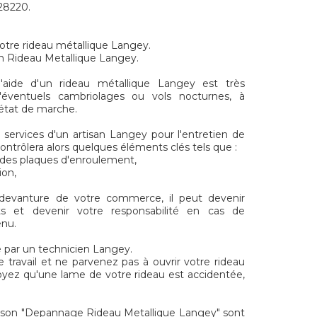
 28220.
votre rideau métallique Langey.
on Rideau Metallique Langey.
aide d'un rideau métallique Langey est très
'éventuels cambriolages ou vols nocturnes, à
t état de marche.
services d'un artisan Langey pour l'entretien de
contrôlera alors quelques éléments clés tels que :
t des plaques d'enroulement,
ion,
 devanture de votre commerce, il peut devenir
s et devenir votre responsabilité en cas de
enu.
 par un technicien Langey.
e travail et ne parvenez pas à ouvrir votre rideau
yez qu'une lame de votre rideau est accidentée,
son "Depannage Rideau Metallique Langey" sont