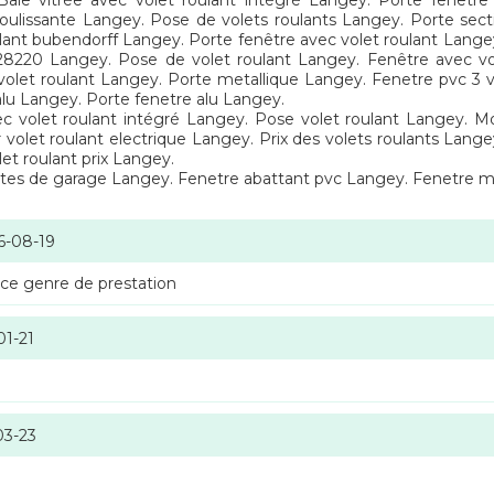
Baie vitrée avec volet roulant intégré Langey. Porte fenetre
oulissante Langey. Pose de volets roulants Langey. Porte secti
ulant bubendorff Langey. Porte fenêtre avec volet roulant Lang
8220 Langey. Pose de volet roulant Langey. Fenêtre avec vol
volet roulant Langey. Porte metallique Langey. Fenetre pvc 3 
alu Langey. Porte fenetre alu Langey.
vec volet roulant intégré Langey. Pose volet roulant Langey. 
 volet roulant electrique Langey. Prix des volets roulants Lang
et roulant prix Langey.
tes de garage Langey. Fenetre abattant pvc Langey. Fenetre 
6-08-19
 ce genre de prestation
01-21
03-23