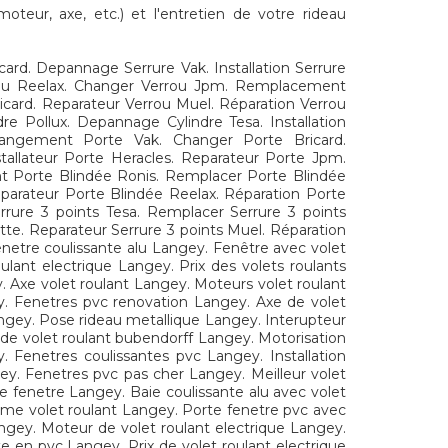
teur, axe, etc.) et l'entretien de votre rideau
rd. Depannage Serrure Vak. Installation Serrure
errou Reelax. Changer Verrou Jpm. Remplacement
ricard. Reparateur Verrou Muel. Réparation Verrou
 Pollux. Depannage Cylindre Tesa. Installation
 Changement Porte Vak. Changer Porte Bricard.
allateur Porte Heracles. Reparateur Porte Jpm.
 Porte Blindée Ronis. Remplacer Porte Blindée
eparateur Porte Blindée Reelax. Réparation Porte
rure 3 points Tesa. Remplacer Serrure 3 points
ette. Reparateur Serrure 3 points Muel. Réparation
netre coulissante alu Langey. Fenêtre avec volet
ant electrique Langey. Prix des volets roulants
 Axe volet roulant Langey. Moteurs volet roulant
y. Fenetres pvc renovation Langey. Axe de volet
ngey. Pose rideau metallique Langey. Interupteur
 de volet roulant bubendorff Langey. Motorisation
. Fenetres coulissantes pvc Langey. Installation
y. Fenetres pvc pas cher Langey. Meilleur volet
e fenetre Langey. Baie coulissante alu avec volet
me volet roulant Langey. Porte fenetre pvc avec
ngey. Moteur de volet roulant electrique Langey.
te en pvc Langey. Prix de volet roulant electrique