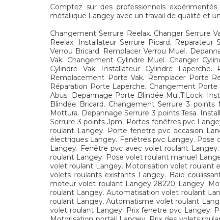
Comptez sur des professionnels expérimentés po
métallique Langey avec un travail de qualité et un
Changement Serrure Reelax. Changer Serrure Vac
Reelax. Installateur Serrure Picard. Reparate
Verrou Bricard. Remplacer Verrou Muel. Depannage
Vak. Changement Cylindre Muel. Changer Cylind
Cylindre Vak. Installateur Cylindre Laperche
Remplacement Porte Vak. Remplacer Porte Reela
Réparation Porte Laperche. Changement Porte 
Abus. Depannage Porte Blindée Mul.T.Lock. Insta
Blindée Bricard. Changement Serrure 3 points 
Mottura. Depannage Serrure 3 points Tesa. Install
Serrure 3 points Jpm. Portes fenêtres pvc Lange
roulant Langey. Porte fenetre pvc occasion Lan
électriques Langey. Fenêtres pvc Langey. Pose d
Langey. Fenêtre pvc avec volet roulant Langey.
roulant Langey. Pose volet roulant manuel Lange
volet roulant Langey. Motorisation volet roulant
volets roulants existants Langey. Baie coulissa
moteur volet roulant Langey 28220 Langey. Mote
roulant Langey. Automatisation volet roulant Lan
roulant Langey. Automatisme volet roulant Lang
volet roulant Langey. Prix fenetre pvc Langey. 
Motorisation portail Langey. Prix des volets roul