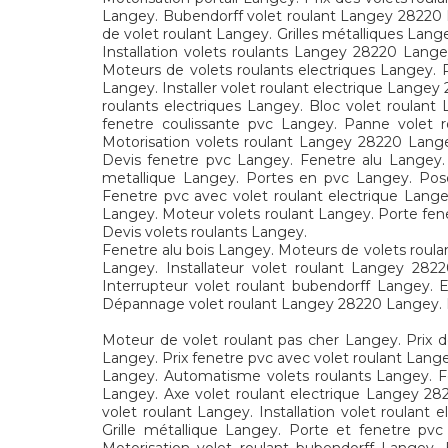
Langey. Bubendorff volet roulant Langey 28220 L
de volet roulant Langey. Grilles métalliques La
Installation volets roulants Langey 28220 Lange
Moteurs de volets roulants electriques Langey. 
Langey. Installer volet roulant electrique Langey
roulants electriques Langey. Bloc volet roulant
fenetre coulissante pvc Langey. Panne volet r
Motorisation volets roulant Langey 28220 Lang
Devis fenetre pvc Langey. Fenetre alu Langey.
metallique Langey. Portes en pvc Langey. Pos
Fenetre pvc avec volet roulant electrique Lange
Langey. Moteur volets roulant Langey. Porte fene
Devis volets roulants Langey.
Fenetre alu bois Langey. Moteurs de volets roula
Langey. Installateur volet roulant Langey 28
Interrupteur volet roulant bubendorff Langey.
Dépannage volet roulant Langey 28220 Langey. 
Moteur de volet roulant pas cher Langey. Prix d
Langey. Prix fenetre pvc avec volet roulant Lan
Langey. Automatisme volets roulants Langey. Fe
Langey. Axe volet roulant electrique Langey 28
volet roulant Langey. Installation volet roulan
Grille métallique Langey. Porte et fenetre p