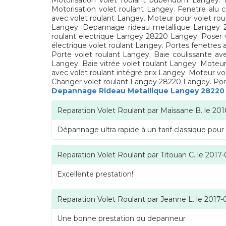
Motorisation volet roulant bubendorff Langey. 
Motorisation volet roulant Langey. Fenetre alu c
avec volet roulant Langey. Moteur pour volet ro
Langey. Depannage rideau metallique Langey 2
roulant electrique Langey 28220 Langey. Poser 
électrique volet roulant Langey. Portes fenetres 
Porte volet roulant Langey. Baie coulissante a
Langey. Baie vitrée volet roulant Langey. Moteur
avec volet roulant intégré prix Langey. Moteur vol
Changer volet roulant Langey 28220 Langey. Por
Depannage Rideau Metallique Langey 28220
Reparation Volet Roulant
par
Maïssane B.
le
201
Dépannage ultra rapide à un tarif classique pour
Reparation Volet Roulant
par
Titouan C.
le
2017-
Excellente prestation!
Reparation Volet Roulant
par
Jeanne L.
le
2017-
Une bonne prestation du depanneur