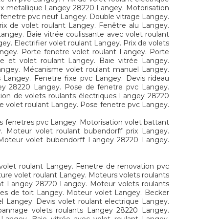
aux metallique Langey 28220 Langey. Motorisation
 fenetre pvc neuf Langey. Double vitrage Langey.
rix de volet roulant Langey. Fenêtre alu Langey.
ngey. Baie vitrée coulissante avec volet roulant
. Electrifier volet roulant Langey. Prix de volets
angey. Porte fenetre volet roulant Langey. Porte
e et volet roulant Langey. Baie vitrée Langey.
Langey. Mécanisme volet roulant manuel Langey.
 Langey. Fenetre fixe pvc Langey. Devis rideau
gey 28220 Langey. Pose de fenetre pvc Langey.
tion de volets roulants électriques Langey 28220
te volet roulant Langey. Pose fenetre pvc Langey.
s fenetres pvc Langey. Motorisation volet battant
 Moteur volet roulant bubendorff prix Langey.
. Moteur volet bubendorff Langey 28220 Langey.
 volet roulant Langey. Fenetre de renovation pvc
re volet roulant Langey. Moteurs volets roulants
ant Langey 28220 Langey. Moteur volets roulants
res de toit Langey. Moteur volet Langey. Becker
l Langey. Devis volet roulant electrique Langey.
épannage volets roulants Langey 28220 Langey.