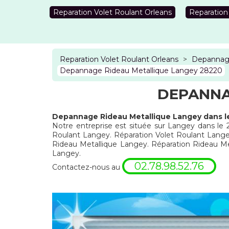
Reparation Volet Roulant Orleans
Reparation
Reparation Volet Roulant Orleans
>
Depannage
Depannage Rideau Metallique Langey 28220
DEPANNA
Depannage Rideau Metallique Langey dans l
Notre entreprise est située sur Langey dans le 
Roulant Langey. Réparation Volet Roulant Lange
Rideau Metallique Langey. Réparation Rideau 
Langey.
02.78.98.52.76
Contactez-nous au