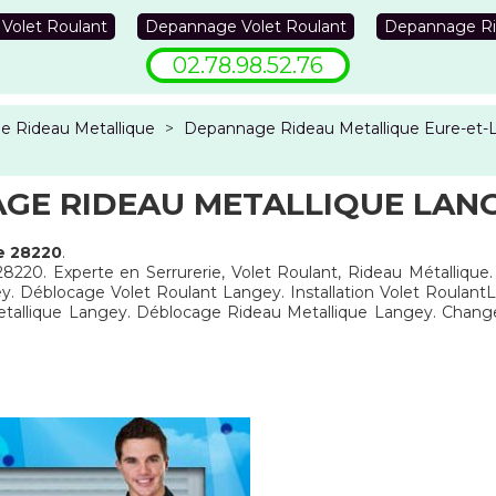
 Volet Roulant
Depannage Volet Roulant
Depannage Ri
02.78.98.52.76
 Rideau Metallique
>
Depannage Rideau Metallique Eure-et-L
GE RIDEAU METALLIQUE LANG
e 28220
.
28220. Experte en Serrurerie, Volet Roulant, Rideau Métallique
y. Déblocage Volet Roulant Langey. Installation Volet Roula
Metallique Langey. Déblocage Rideau Metallique Langey. Chan