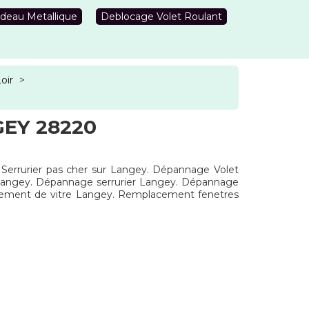
deau Metallique
Deblocage Volet Roulant
oir
>
EY 28220
. Serrurier pas cher sur Langey. Dépannage Volet
ntLangey. Dépannage serrurier Langey. Dépannage
gement de vitre Langey. Remplacement fenetres