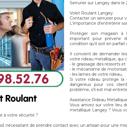
Serrurier sur Langey dans le
Volet Roulant Langey.
Contacter un serrurier pour 
L'importance d'entretenir s
Protéger son magasin à l'
important pour prévenir d
condition qu'il soit en parfai
Il convient de demander les 
votre rideau metallique, qui 
• le graissage des ressorts e
• le mécanisme de motorisat
• les lames de votre rideau,
Si votre rideau protège la
dangereux pour vos client
problème, s'il est mal entret
Assistance Rideau Metallique
Vous arrivez sur votre lieu d
metallique Langey ? Vous vo
 à votre sécurité ?
nécessitant de prendre contact avec un artisan pour une mis