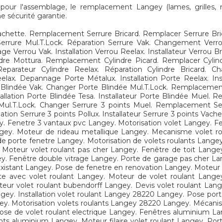
ur l'assemblage, le remplacement Langey (lames, grilles, mo
e sécurité garantie.
hette. Remplacement Serrure Bricard. Remplacer Serrure Brica
ur Serrure Mul.T.Lock. Réparation Serrure Vak. Changement V
 Verrou Vak. Installation Verrou Reelax. Installateur Verrou B
re Mottura. Remplacement Cylindre Picard. Remplacer Cylindre
. Reparateur Cylindre Reelax. Réparation Cylindre Bricard.
x. Depannage Porte Métalux. Installation Porte Reelax. Inst
Blindée Vak. Changer Porte Blindée Mul.T.Lock. Remplacement
llation Porte Blindée Tesa. Installateur Porte Blindée Muel. R
Mul.T.Lock. Changer Serrure 3 points Muel. Remplacement Ser
ation Serrure 3 points Pollux. Installateur Serrure 3 points Vach
y. Fenetre 3 vantaux pvc Langey. Motorisation volet Langey. Fe
gey. Moteur de rideau metallique Langey. Mecanisme volet roul
e porte fenetre Langey. Motorisation de volets roulants Langey.
 Moteur volet roulant pas cher Langey. Fenêtre de toit Lange
y. Fenêtre double vitrage Langey. Porte de garage pas cher La
 existant Langey. Pose de fenetre en renovation Langey. Moteur
nte avec volet roulant Langey. Moteur de volet roulant Langey
ur volet roulant bubendorff Langey. Devis volet roulant Lange
gey. Installation volet roulant Langey 28220 Langey. Pose port
ey. Motorisation volets roulants Langey 28220 Langey. Mécanis
Pose de volet roulant electrique Langey. Fenêtres aluminium La
ants aluminium Langey. Moteur filaire volet roulant Langey. Por