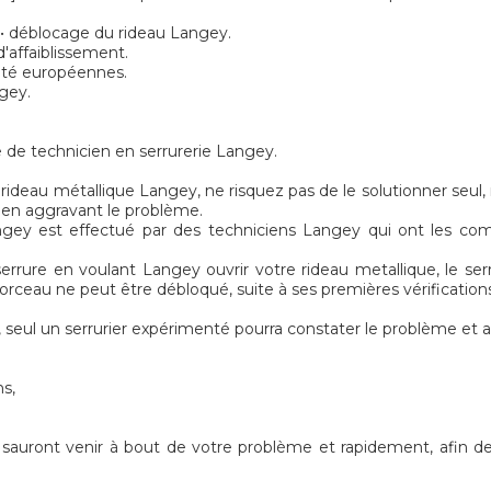
n • déblocage du rideau Langey.
'affaiblissement.
rité européennes.
ngey.
 de technicien en serrurerie Langey.
rideau métallique Langey, ne risquez pas de le solutionner seul,
e en aggravant le problème.
gey est effectué par des techniciens Langey qui ont les comp
rrure en voulant Langey ouvrir votre rideau metallique, le serru
 morceau ne peut être débloqué, suite à ses premières vérification
seul un serrurier expérimenté pourra constater le problème et 
ns,
s sauront venir à bout de votre problème et rapidement, afin d