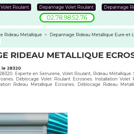
 Volet Roulant
Depannage Volet Roulant
Depannage Ri
02.78.98.52.76
 Rideau Metallique
>
Depannage Rideau Metallique Eure-et-L
E RIDEAU METALLIQUE ECROS
 le 28320
.
 28320. Experte en Serrurerie, Volet Roulant, Rideau Métallique.
osnes. Déblocage Volet Roulant Ecrosnes. Installation Volet
ation Rideau Metallique Ecrosnes. Déblocage Rideau Metall