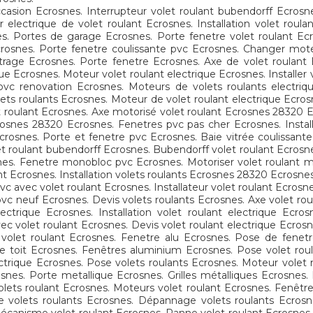
casion Ecrosnes. Interrupteur volet roulant bubendorff Ecros
electrique de volet roulant Ecrosnes. Installation volet roul
es. Portes de garage Ecrosnes. Porte fenetre volet roulant Ecro
rosnes. Porte fenetre coulissante pvc Ecrosnes. Changer mote
itrage Ecrosnes. Porte fenetre Ecrosnes. Axe de volet roulant 
ue Ecrosnes. Moteur volet roulant electrique Ecrosnes. Installer
pvc renovation Ecrosnes. Moteurs de volets roulants electriq
lets roulants Ecrosnes. Moteur de volet roulant electrique Ecrosn
 roulant Ecrosnes. Axe motorisé volet roulant Ecrosnes 28320 E
snes 28320 Ecrosnes. Fenetres pvc pas cher Ecrosnes. Instal
Ecrosnes. Porte et fenetre pvc Ecrosnes. Baie vitrée coulissante
t roulant bubendorff Ecrosnes. Bubendorff volet roulant Ecrosn
s. Fenetre monobloc pvc Ecrosnes. Motoriser volet roulant man
t Ecrosnes. Installation volets roulants Ecrosnes 28320 Ecrosn
pvc avec volet roulant Ecrosnes. Installateur volet roulant Ecro
pvc neuf Ecrosnes. Devis volets roulants Ecrosnes. Axe volet ro
ctrique Ecrosnes. Installation volet roulant electrique Ecr
ec volet roulant Ecrosnes. Devis volet roulant electrique Ecros
 volet roulant Ecrosnes. Fenetre alu Ecrosnes. Pose de fenet
de toit Ecrosnes. Fenêtres aluminium Ecrosnes. Pose volet roula
ectrique Ecrosnes. Pose volets roulants Ecrosnes. Moteur volet
nes. Porte metallique Ecrosnes. Grilles métalliques Ecrosnes.
lets roulant Ecrosnes. Moteurs volet roulant Ecrosnes. Fenêtre 
 volets roulants Ecrosnes. Dépannage volets roulants Ecrosn