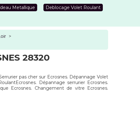
deau Metallique
Deblocage Volet Roulant
oir
>
NES 28320
 Serrurier pas cher sur Ecrosnes. Dépannage Volet
 RoulantEcrosnes. Dépannage serrurier Ecrosnes.
ique Ecrosnes. Changement de vitre Ecrosnes.