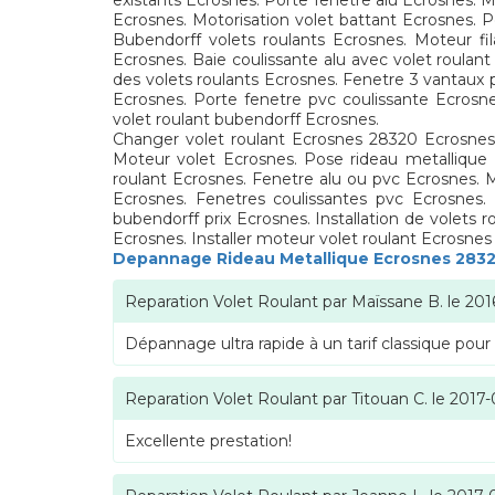
existants Ecrosnes. Porte fenetre alu Ecrosnes.
Ecrosnes. Motorisation volet battant Ecrosnes. P
Bubendorff volets roulants Ecrosnes. Moteur fil
Ecrosnes. Baie coulissante alu avec volet roulant
des volets roulants Ecrosnes. Fenetre 3 vantaux 
Ecrosnes. Porte fenetre pvc coulissante Ecrosn
volet roulant bubendorff Ecrosnes.
Changer volet roulant Ecrosnes 28320 Ecrosnes. 
Moteur volet Ecrosnes. Pose rideau metallique 
roulant Ecrosnes. Fenetre alu ou pvc Ecrosnes. 
Ecrosnes. Fenetres coulissantes pvc Ecrosnes. 
bubendorff prix Ecrosnes. Installation de volets 
Ecrosnes. Installer moteur volet roulant Ecrosne
Depannage Rideau Metallique Ecrosnes 283
Reparation Volet Roulant
par
Maïssane B.
le
201
Dépannage ultra rapide à un tarif classique pour
Reparation Volet Roulant
par
Titouan C.
le
2017-
Excellente prestation!