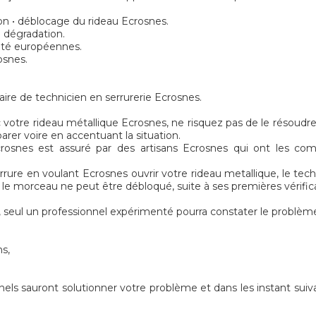
on • déblocage du rideau Ecrosnes.
 dégradation.
rité européennes.
osnes.
aire de technicien en serrurerie Ecrosnes.
votre rideau métallique Ecrosnes, ne risquez pas de le résoudre t
parer voire en accentuant la situation.
osnes est assuré par des artisans Ecrosnes qui ont les comp
errure en voulant Ecrosnes ouvrir votre rideau metallique, le t
si le morceau ne peut être débloqué, suite à ses premières vérific
seul un professionnel expérimenté pourra constater le problème
ns,
nels sauront solutionner votre problème et dans les instant suiv