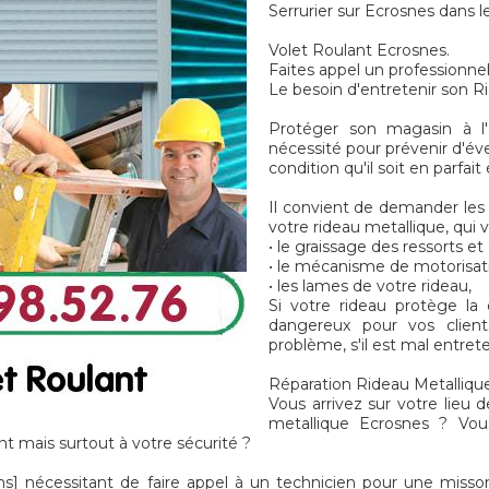
Serrurier sur Ecrosnes dans l
Volet Roulant Ecrosnes.
Faites appel un professionne
Le besoin d'entretenir son R
Protéger son magasin à l'
nécessité pour prévenir d'év
condition qu'il soit en parfai
Il convient de demander les 
votre rideau metallique, qui v
• le graissage des ressorts e
• le mécanisme de motorisat
• les lames de votre rideau,
Si votre rideau protège la
dangereux pour vos client
problème, s'il est mal entret
Réparation Rideau Metallique
Vous arrivez sur votre lieu d
metallique Ecrosnes ? Vou
t mais surtout à votre sécurité ?
nécessitant de faire appel à un technicien pour une misso