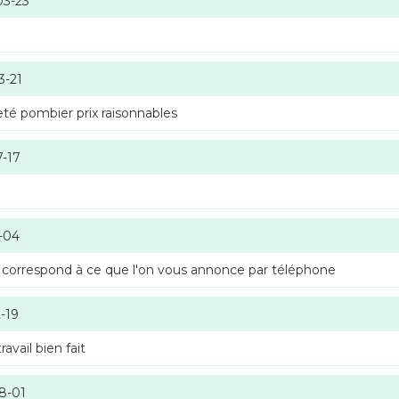
03-23
3-21
té pombier prix raisonnables
7-17
-04
 correspond à ce que l'on vous annonce par téléphone
-19
vail bien fait
8-01