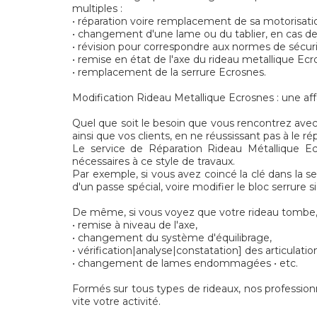
multiples :
• réparation voire remplacement de sa motorisati
• changement d'une lame ou du tablier, en cas de
• révision pour correspondre aux normes de sécu
• remise en état de l'axe du rideau metallique Ecr
• remplacement de la serrure Ecrosnes.
Modification Rideau Metallique Ecrosnes : une aff
Quel que soit le besoin que vous rencontrez avec 
ainsi que vos clients, en ne réussissant pas à le ré
Le service de Réparation Rideau Métallique Ecr
nécessaires à ce style de travaux.
Par exemple, si vous avez coincé la clé dans la s
d'un passe spécial, voire modifier le bloc serrure 
De même, si vous voyez que votre rideau tombe, 
• remise à niveau de l'axe,
• changement du système d'équilibrage,
• vérification|analyse|constatation] des articulatio
• changement de lames endommagées • etc.
Formés sur tous types de rideaux, nos profession
vite votre activité.