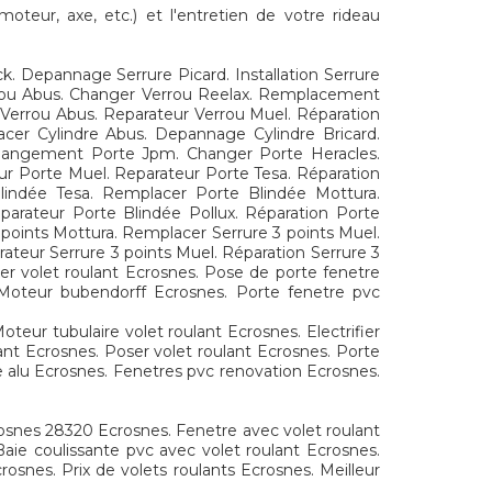
teur, axe, etc.) et l'entretien de votre rideau
. Depannage Serrure Picard. Installation Serrure
errou Abus. Changer Verrou Reelax. Remplacement
 Verrou Abus. Reparateur Verrou Muel. Réparation
cer Cylindre Abus. Depannage Cylindre Bricard.
a. Changement Porte Jpm. Changer Porte Heracles.
ur Porte Muel. Reparateur Porte Tesa. Réparation
indée Tesa. Remplacer Porte Blindée Mottura.
eparateur Porte Blindée Pollux. Réparation Porte
points Mottura. Remplacer Serrure 3 points Muel.
arateur Serrure 3 points Muel. Réparation Serrure 3
ker volet roulant Ecrosnes. Pose de porte fenetre
 Moteur bubendorff Ecrosnes. Porte fenetre pvc
eur tubulaire volet roulant Ecrosnes. Electrifier
ant Ecrosnes. Poser volet roulant Ecrosnes. Porte
e alu Ecrosnes. Fenetres pvc renovation Ecrosnes.
rosnes 28320 Ecrosnes. Fenetre avec volet roulant
aie coulissante pvc avec volet roulant Ecrosnes.
osnes. Prix de volets roulants Ecrosnes. Meilleur