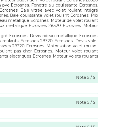
. Moteur bubendorff volet roulant Ecrosnes 28320
n pvc Ecrosnes. Fenetre alu coulissante Ecrosnes.
Ecrosnes. Baie vitrée avec volet roulant intégré
nes. Baie coulissante volet roulant Ecrosnes. Prix
deau metallique Ecrosnes. Moteur de volet roulant
eaux metallique Ecrosnes 28320 Ecrosnes. Moteur
égré Ecrosnes. Devis rideau metallique Ecrosnes.
s roulants Ecrosnes 28320 Ecrosnes. Devis volet
osnes 28320 Ecrosnes. Motorisation volet roulant
roulant pas cher Ecrosnes. Moteur volet roulant
lants electriques Ecrosnes. Moteur volets roulants
Noté
5
/
5
Noté
5
/
5