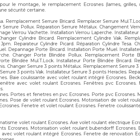
ur le montage, le remplacement Ecrosnes (lames, grilles, mo
une sécurité certaine.
. Remplacement Serrure Bricard. Remplacer Serrure Mul.T.Lock
teur Serrure Pollux. Réparation Serrure Métalux. Changement V
age Verrou Vachette. Installation Verrou Laperche. Installateur
hanger Cylindre Bricard. Remplacement Cylindre Vak. Rempla
ndre Jpm. Reparateur Cylindre Picard. Réparation Cylindre Tes
Depannage Porte Bricard. Installation Porte Muel. Installate
che. Changer Porte Blindée Pollux. Remplacement Porte Bl
orte Blindée Mul.T.Lock. Installateur Porte Blindée Bricard. R
is. Changer Serrure 3 points Métalux. Remplacement Serrure 3 
errure 3 points Vak. Installateur Serrure 3 points Heracles. Rep
nes. Baie coulissante avec volet roulant intégré Ecrosnes. Bec
 Fenêtre avec volet roulant Ecrosnes. Fenêtres pvc Ecrosnes.
s.
nes. Portes et fenetres en pvc Ecrosnes. Porte pvc Ecrosnes. Mot
snes. Pose de volet roulant Ecrosnes. Motorisation de volet roul
 Ecrosnes. Fenetre et volet roulant Ecrosnes. Fenetre coulissant
atisme volet roulant Ecrosnes. Axe volet roulant electrique Ec
nts Ecrosnes. Motorisation volet roulant bubendorff Ecrosnes. B
 avec volet roulant intégré Ecrosnes. Fenetre de renovation Ecr
rosnes.