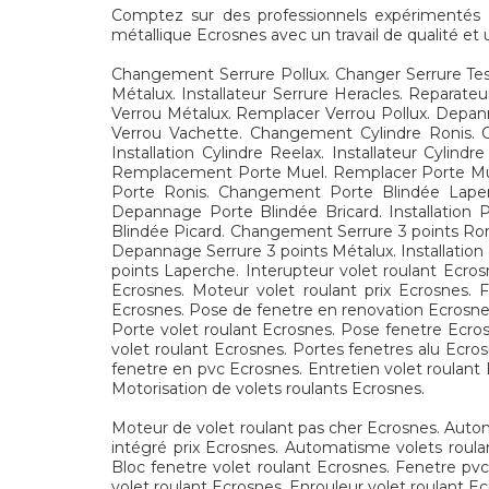
Comptez sur des professionnels expérimentés po
métallique Ecrosnes avec un travail de qualité et 
Changement Serrure Pollux. Changer Serrure Tesa
Métalux. Installateur Serrure Heracles. Repara
Verrou Métalux. Remplacer Verrou Pollux. Depann
Verrou Vachette. Changement Cylindre Ronis. C
Installation Cylindre Reelax. Installateur Cyli
Remplacement Porte Muel. Remplacer Porte Muel. 
Porte Ronis. Changement Porte Blindée Laper
Depannage Porte Blindée Bricard. Installation P
Blindée Picard. Changement Serrure 3 points Ron
Depannage Serrure 3 points Métalux. Installation S
points Laperche. Interupteur volet roulant Ecros
Ecrosnes. Moteur volet roulant prix Ecrosnes.
Ecrosnes. Pose de fenetre en renovation Ecrosne
Porte volet roulant Ecrosnes. Pose fenetre Ecros
volet roulant Ecrosnes. Portes fenetres alu Ecro
fenetre en pvc Ecrosnes. Entretien volet roulant
Motorisation de volets roulants Ecrosnes.
Moteur de volet roulant pas cher Ecrosnes. Autom
intégré prix Ecrosnes. Automatisme volets roula
Bloc fenetre volet roulant Ecrosnes. Fenetre pvc
volet roulant Ecrosnes. Enrouleur volet roulant Ec