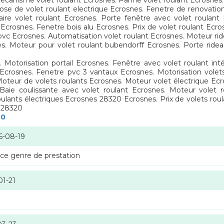
 Mécanisme volet roulant Ecrosnes. Panne volet roulant Ecrosnes
ose de volet roulant electrique Ecrosnes. Fenetre de renovatio
aire volet roulant Ecrosnes. Porte fenêtre avec volet roulant 
 Ecrosnes. Fenetre bois alu Ecrosnes. Prix de volet roulant Ecros
pvc Ecrosnes. Automatisation volet roulant Ecrosnes. Moteur ri
es. Moteur pour volet roulant bubendorff Ecrosnes. Porte rid
Motorisation portail Ecrosnes. Fenêtre avec volet roulant int
Ecrosnes. Fenetre pvc 3 vantaux Ecrosnes. Motorisation volet
Moteur de volets roulants Ecrosnes. Moteur volet électrique Ecr
Baie coulissante avec volet roulant Ecrosnes. Moteur volet 
roulants électriques Ecrosnes 28320 Ecrosnes. Prix de volets rou
s 28320
20
6-08-19
 ce genre de prestation
01-21