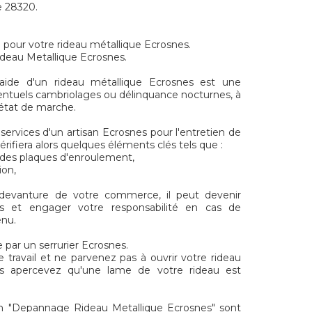
e 28320.
l pour votre rideau métallique Ecrosnes.
ideau Metallique Ecrosnes.
aide d'un rideau métallique Ecrosnes est une
entuels cambriolages ou délinquance nocturnes, à
t état de marche.
services d'un artisan Ecrosnes pour l'entretien de
érifiera alors quelques éléments clés tels que :
t des plaques d'enroulement,
ion,
 devanture de votre commerce, il peut devenir
s et engager votre responsabilité en cas de
enu.
 par un serrurier Ecrosnes.
e travail et ne parvenez pas à ouvrir votre rideau
s apercevez qu'une lame de votre rideau est
n "Depannage Rideau Metallique Ecrosnes" sont