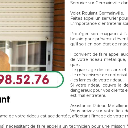
Serrurier sur Germainville da
Volet Roulant Germainville.
Faites appel un serrurier pou
L'importance d'entretenir so
Protéger son magasin à l'a
besoin pour prévenir d'évent
qu'il soit en bon état de mar
Il convient de faire appel aux
de votre rideau metallique, 
que :
• le graissage des ressorts e
• le mécanisme de motorisat
• les lames de votre rideau,
Si votre rideau couvre la d
dangereux pour vos clients et 
est mal entretenu.
Assistance Rideau Metallique 
Vous arrivez sur votre lieu d
ame de votre rideau est accidentée, affectant l'image de votre m
écessitant de faire appel à un technicien pour une misson "