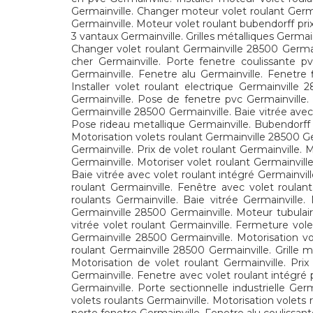
Germainville. Changer moteur volet roulant Germai
Germainville. Moteur volet roulant bubendorff prix
3 vantaux Germainville. Grilles métalliques Germain
Changer volet roulant Germainville 28500 Germain
cher Germainville. Porte fenetre coulissante pv
Germainville. Fenetre alu Germainville. Fenetre 
Installer volet roulant electrique Germainville
Germainville. Pose de fenetre pvc Germainville.
Germainville 28500 Germainville. Baie vitrée avec 
Pose rideau metallique Germainville. Bubendorff v
Motorisation volets roulant Germainville 28500 Ge
Germainville. Prix de volet roulant Germainville.
Germainville. Motoriser volet roulant Germainvill
Baie vitrée avec volet roulant intégré Germainvil
roulant Germainville. Fenêtre avec volet roulan
roulants Germainville. Baie vitrée Germainville
Germainville 28500 Germainville. Moteur tubulaire
vitrée volet roulant Germainville. Fermeture vol
Germainville 28500 Germainville. Motorisation vo
roulant Germainville 28500 Germainville. Grille m
Motorisation de volet roulant Germainville. Prix
Germainville. Fenetre avec volet roulant intégré p
Germainville. Porte sectionnelle industrielle Ge
volets roulants Germainville. Motorisation volets