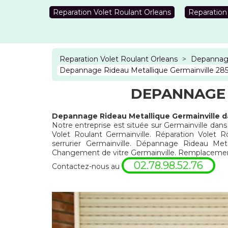
Reparation Volet Roulant Orleans
Reparation
Reparation Volet Roulant Orleans
>
Depannage
Depannage Rideau Metallique Germainville 28
DEPANNAGE 
Depannage Rideau Metallique Germainville d
Notre entreprise est située sur Germainville dans
Volet Roulant Germainville. Réparation Volet R
serrurier Germainville. Dépannage Rideau Meta
Changement de vitre Germainville. Remplacement
02.78.98.52.76
Contactez-nous au