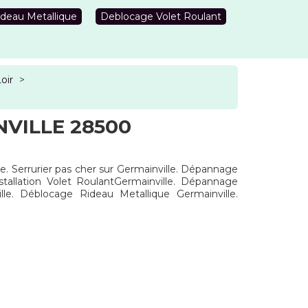
deau Metallique
Deblocage Volet Roulant
oir
>
VILLE 28500
ue. Serrurier pas cher sur Germainville. Dépannage
stallation Volet RoulantGermainville. Dépannage
lle. Déblocage Rideau Metallique Germainville.