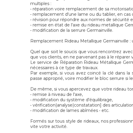
multiples :
• réparation voire remplacement de sa motorisatio
• remplacement d'une lame ou du tablier, en cas d
• révision pour répondre aux normes de sécurité
• remise en état de l'axe du rideau metallique Germ
• modification de la serrure Germainville.
Remplacement Rideau Metallique Germainville : un
Quel que soit le soucis que vous rencontrez avec v
que vos clients, en ne parvenant pas à le réparer v
Le service de Réparation Rideau Métallique Germai
nécessaires à ce type de travaux.
Par exemple, si vous avez coincé la clé dans la s
passe approprié, voire modifier le bloc serrure si
De même, si vous apercevez que votre rideau tom
• remise à niveau de l'axe,
• modification du système d'équilibrage,
• vérification|analyse|constatation] des articulatio
• modification de lames abîmées • etc.
Formés sur tous style de rideaux, nos professionn
vite votre activité.