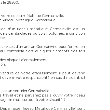
ns le 28500.
r votre rideau métallique Germainville.
n Rideau Metallique Germainville.
ide d'un rideau métallique Germainville est un
uels cambriolages ou vols nocturnes, à condition
che.
 services d'un artisan Germainville pour l'entretien
qui contrôlera alors quelques éléments clés tels
t des plaques d'enroulement,
ion,
evanture de votre établissement, il peut devenir
devenir votre responsabilité en cas d'incident, s'il
par un serrurier Germainville.
e travail et ne parvenez pas à ouvrir votre rideau
agasin mais surtout à votre sécurité ?
Depannage Rideau Metallique Germainville" sont