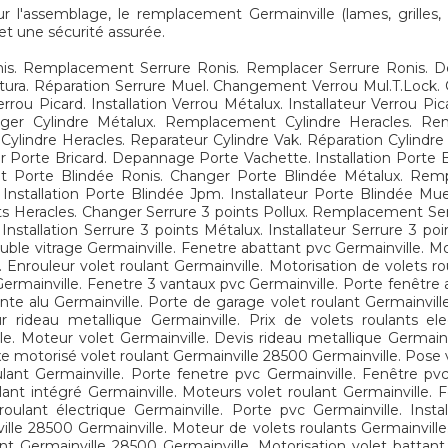
'assemblage, le remplacement Germainville (lames, grilles, m
 et une sécurité assurée.
. Remplacement Serrure Ronis. Remplacer Serrure Ronis. Dep
Mottura. Réparation Serrure Muel. Changement Verrou Mul.T.Loc
u Picard. Installation Verrou Métalux. Installateur Verrou Pic
ger Cylindre Métalux. Remplacement Cylindre Heracles. Rem
eur Cylindre Heracles. Reparateur Cylindre Vak. Réparation Cyli
rte Bricard. Depannage Porte Vachette. Installation Porte Bri
t Porte Blindée Ronis. Changer Porte Blindée Métalux. Re
nstallation Porte Blindée Jpm. Installateur Porte Blindée Mu
 Heracles. Changer Serrure 3 points Pollux. Remplacement Serr
stallation Serrure 3 points Métalux. Installateur Serrure 3 poi
ble vitrage Germainville. Fenetre abattant pvc Germainville. Mote
. Enrouleur volet roulant Germainville. Motorisation de volets r
Germainville. Fenetre 3 vantaux pvc Germainville. Porte fenêtre a
nte alu Germainville. Porte de garage volet roulant Germainville
r rideau metallique Germainville. Prix de volets roulants el
le. Moteur volet Germainville. Devis rideau metallique Germain
xe motorisé volet roulant Germainville 28500 Germainville. Pose v
lant Germainville. Porte fenetre pvc Germainville. Fenêtre pvc
lant intégré Germainville. Moteurs volet roulant Germainville. 
roulant électrique Germainville. Porte pvc Germainville. Inst
nville 28500 Germainville. Moteur de volets roulants Germainvill
ant Germainville 28500 Germainville. Motorisation volet battant