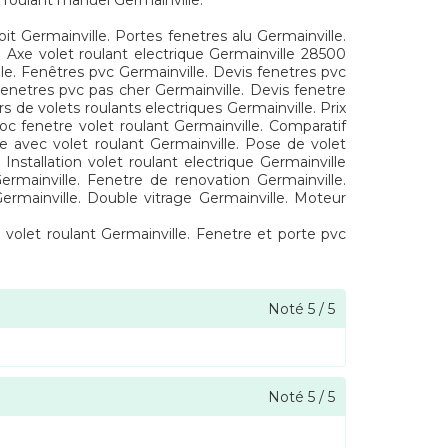
t roulant manuel Germainville.
t Germainville. Portes fenetres alu Germainville.
e. Axe volet roulant electrique Germainville 28500
lle. Fenêtres pvc Germainville. Devis fenetres pvc
 Fenetres pvc pas cher Germainville. Devis fenetre
 de volets roulants electriques Germainville. Prix
oc fenetre volet roulant Germainville. Comparatif
e avec volet roulant Germainville. Pose de volet
Installation volet roulant electrique Germainville
ermainville. Fenetre de renovation Germainville.
Germainville. Double vitrage Germainville. Moteur
 volet roulant Germainville. Fenetre et porte pvc
Noté
5
/
5
Noté
5
/
5