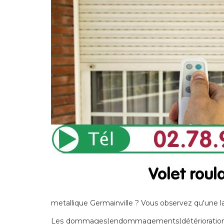
metallique Germainville ? Vous observez qu'une l
Les dommages|endommagements|détériorations] n