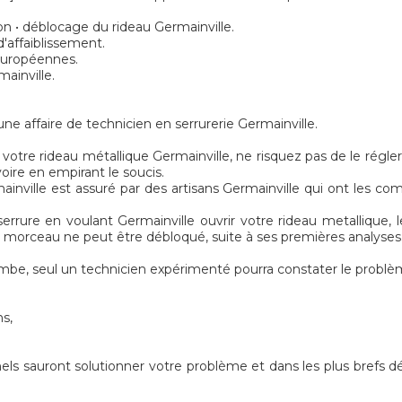
n • déblocage du rideau Germainville.
'affaiblissement.
 européennes.
ainville.
e affaire de technicien en serrurerie Germainville.
otre rideau métallique Germainville, ne risquez pas de le régler s
oire en empirant le soucis.
nville est assuré par des artisans Germainville qui ont les comp
errure en voulant Germainville ouvrir votre rideau metallique, le
 le morceau ne peut être débloqué, suite à ses premières analyses
be, seul un technicien expérimenté pourra constater le problè
ns,
els sauront solutionner votre problème et dans les plus brefs d