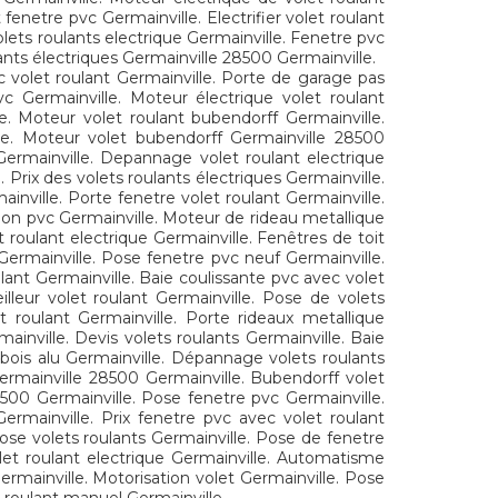
enetre pvc Germainville. Electrifier volet roulant
olets roulants electrique Germainville. Fenetre pvc
lants électriques Germainville 28500 Germainville.
c volet roulant Germainville. Porte de garage pas
vc Germainville. Moteur électrique volet roulant
le. Moteur volet roulant bubendorff Germainville.
ille. Moteur volet bubendorff Germainville 28500
Germainville. Depannage volet roulant electrique
 Prix des volets roulants électriques Germainville.
inville. Porte fenetre volet roulant Germainville.
tion pvc Germainville. Moteur de rideau metallique
 roulant electrique Germainville. Fenêtres de toit
 Germainville. Pose fenetre pvc neuf Germainville.
lant Germainville. Baie coulissante pvc avec volet
lleur volet roulant Germainville. Pose de volets
t roulant Germainville. Porte rideaux metallique
ainville. Devis volets roulants Germainville. Baie
 bois alu Germainville. Dépannage volets roulants
Germainville 28500 Germainville. Bubendorff volet
28500 Germainville. Pose fenetre pvc Germainville.
Germainville. Prix fenetre pvc avec volet roulant
 Pose volets roulants Germainville. Pose de fenetre
olet roulant electrique Germainville. Automatisme
ermainville. Motorisation volet Germainville. Pose