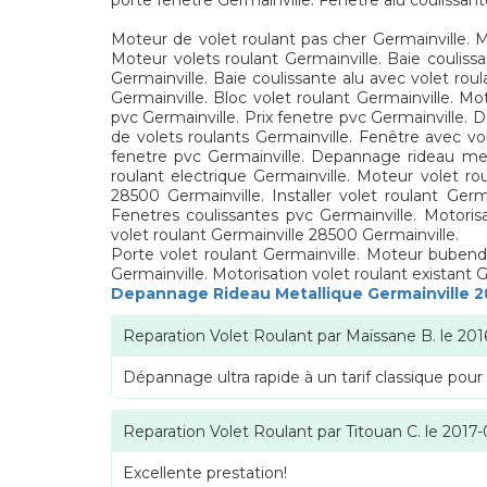
porte fenetre Germainville. Fenetre alu coulissant
Moteur de volet roulant pas cher Germainville. M
Moteur volets roulant Germainville. Baie coulissa
Germainville. Baie coulissante alu avec volet rou
Germainville. Bloc volet roulant Germainville. Mo
pvc Germainville. Prix fenetre pvc Germainville. 
de volets roulants Germainville. Fenêtre avec vo
fenetre pvc Germainville. Depannage rideau meta
roulant electrique Germainville. Moteur volet rou
28500 Germainville. Installer volet roulant Ger
Fenetres coulissantes pvc Germainville. Motorisa
volet roulant Germainville 28500 Germainville.
Porte volet roulant Germainville. Moteur bubendo
Germainville. Motorisation volet roulant existant
Depannage Rideau Metallique Germainville 
Reparation Volet Roulant
par
Maïssane B.
le
201
Dépannage ultra rapide à un tarif classique pour
Reparation Volet Roulant
par
Titouan C.
le
2017-
Excellente prestation!