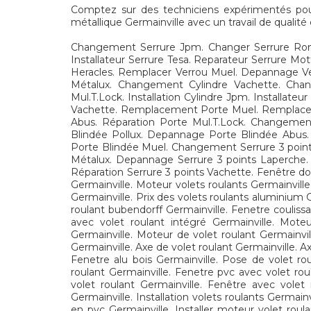
Comptez sur des techniciens expérimentés pour l
métallique Germainville avec un travail de qualité
Changement Serrure Jpm. Changer Serrure Ronis
Installateur Serrure Tesa. Reparateur Serrure 
Heracles. Remplacer Verrou Muel. Depannage Verro
Métalux. Changement Cylindre Vachette. Chan
Mul.T.Lock. Installation Cylindre Jpm. Installat
Vachette. Remplacement Porte Muel. Remplacer Po
Abus. Réparation Porte Mul.T.Lock. Changemen
Blindée Pollux. Depannage Porte Blindée Abus. I
Porte Blindée Muel. Changement Serrure 3 points
Métalux. Depannage Serrure 3 points Laperche. In
Réparation Serrure 3 points Vachette. Fenêtre dou
Germainville. Moteur volets roulants Germainville
Germainville. Prix des volets roulants aluminium 
roulant bubendorff Germainville. Fenetre coulissa
avec volet roulant intégré Germainville. Moteu
Germainville. Moteur de volet roulant Germainvil
Germainville. Axe de volet roulant Germainville. A
Fenetre alu bois Germainville. Pose de volet rou
roulant Germainville. Fenetre pvc avec volet rou
volet roulant Germainville. Fenêtre avec volet 
Germainville. Installation volets roulants Germai
en pvc Germainville. Installer moteur volet roul