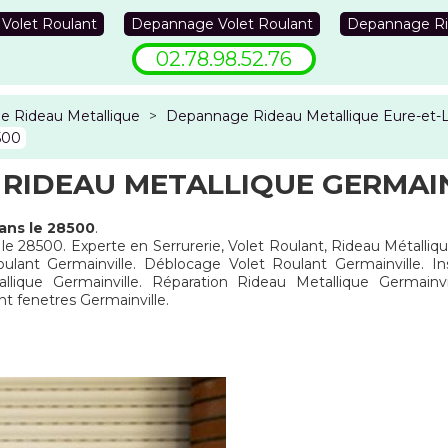
 Volet Roulant
Depannage Volet Roulant
Depannage Ri
02.78.98.52.76
 Rideau Metallique
>
Depannage Rideau Metallique Eure-et-L
500
RIDEAU METALLIQUE GERMAIN
ans le 28500
.
 le 28500. Experte en Serrurerie, Volet Roulant, Rideau Métalliq
oulant Germainville. Déblocage Volet Roulant Germainville. In
llique Germainville. Réparation Rideau Metallique Germainvi
 fenetres Germainville.