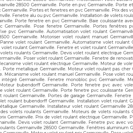
nville 28500 Germainville. Porte en pvc Germainville. Porte et f
 Germainville. Portes et fenetres en pvc Germainville. Prix des v
ville. Fenetre alu ou pvc Germainville. Installation de volets rou
ville. Porte fenetre en pvc Germainville. Baie coulissante ave
c Germainville. Pose fenetre Germainville. Portes fenêtres p
fixe pvc Germainville. Automatisation volet roulant Germainvil
 28500 Germainville. Motoriser volet roulant manuel Germainv
 Panne volet roulant Germainville. Automatisme volet roulant 
volet roulant Germainville. Fenetre et volet roulant Germainville.
olets roulants Germainville. Devis volet roulant electrique Germa
rmainville. Poser volet roulant Germainville. Fenetre de renova
 Mecanisme volet roulant electrique Germainville. Moteur de volet
e. Porte metallique Germainville. Moteur volet roulant pas cher
le. Mécanisme volet roulant manuel Germainville. Pose volet rou
t intégré Germainville. Fenetre monobloc pvc Germainville. Mei
. Moteur bubendorff Germainville. Porte fenetre pvc avec vole
 volet roulant Germainville. Porte fenetre pvc coulissante Germ
et roulant Germainville. Portes de garage Germainville. Fenetre
let roulant bubendorff Germainville. Installation volet roulant 
étallique Germainville. Installateur volet roulant Germainville 
 des volets roulants Germainville. Moteurs de volets roulants 
rix Germainville. Prix de volet roulant electrique Germainville.
rmainville. Devis volet roulant Germainville. Fenetre pvc avec v
 roulants Germainville 28500 Germainville. Fenêtres aluminium G