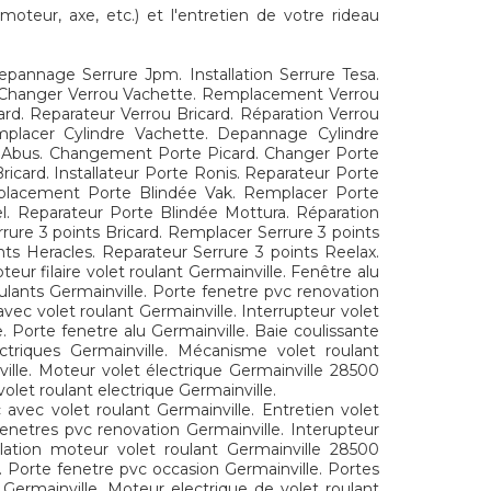
oteur, axe, etc.) et l'entretien de votre rideau
annage Serrure Jpm. Installation Serrure Tesa.
k. Changer Verrou Vachette. Remplacement Verrou
ard. Reparateur Verrou Bricard. Réparation Verrou
placer Cylindre Vachette. Depannage Cylindre
ndre Abus. Changement Porte Picard. Changer Porte
card. Installateur Porte Ronis. Reparateur Porte
mplacement Porte Blindée Vak. Remplacer Porte
el. Reparateur Porte Blindée Mottura. Réparation
ure 3 points Bricard. Remplacer Serrure 3 points
nts Heracles. Reparateur Serrure 3 points Reelax.
ur filaire volet roulant Germainville. Fenêtre alu
oulants Germainville. Porte fenetre pvc renovation
vec volet roulant Germainville. Interrupteur volet
. Porte fenetre alu Germainville. Baie coulissante
ectriques Germainville. Mécanisme volet roulant
ville. Moteur volet électrique Germainville 28500
olet roulant electrique Germainville.
 avec volet roulant Germainville. Entretien volet
Fenetres pvc renovation Germainville. Interupteur
allation moteur volet roulant Germainville 28500
e. Porte fenetre pvc occasion Germainville. Portes
 Germainville. Moteur electrique de volet roulant