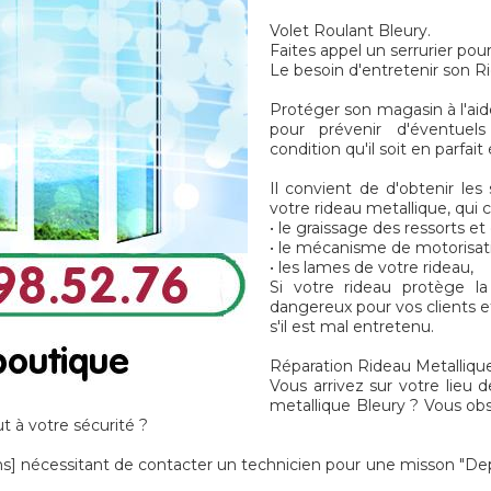
Volet Roulant Bleury.
Faites appel un serrurier pou
Le besoin d'entretenir son R
Protéger son magasin à l'aid
pour prévenir d'éventuel
condition qu'il soit en parfai
Il convient de d'obtenir les 
votre rideau metallique, qui 
• le graissage des ressorts e
• le mécanisme de motorisat
• les lames de votre rideau,
Si votre rideau protège l
dangereux pour vos clients e
s'il est mal entretenu.
Réparation Rideau Metallique
Vous arrivez sur votre lieu d
metallique Bleury ? Vous ob
 à votre sécurité ?
écessitant de contacter un technicien pour une misson "Depa