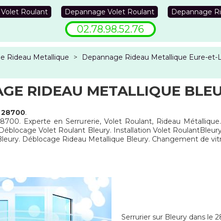
 Volet Roulant
Depannage Volet Roulant
Depannage Ri
02.78.98.52.76
 Rideau Metallique
>
Depannage Rideau Metallique Eure-et-L
GE RIDEAU METALLIQUE BLEU
e 28700
.
28700. Experte en Serrurerie, Volet Roulant, Rideau Métallique
 Déblocage Volet Roulant Bleury. Installation Volet RoulantBle
 Bleury. Déblocage Rideau Metallique Bleury. Changement de vi
Serrurier sur Bleury dans le 