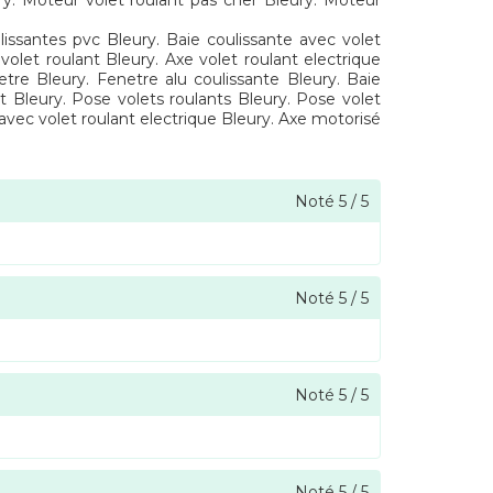
ry. Moteur volet roulant pas cher Bleury. Moteur
ssantes pvc Bleury. Baie coulissante avec volet
volet roulant Bleury. Axe volet roulant electrique
tre Bleury. Fenetre alu coulissante Bleury. Baie
nt Bleury. Pose volets roulants Bleury. Pose volet
vec volet roulant electrique Bleury. Axe motorisé
Noté
5
/
5
Noté
5
/
5
Noté
5
/
5
Noté
5
/
5