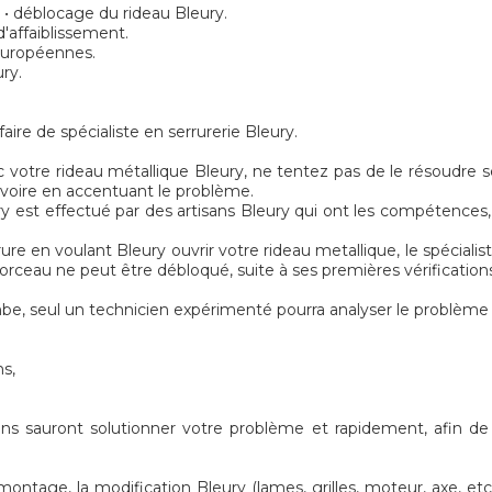
 • déblocage du rideau Bleury.
'affaiblissement.
 européennes.
ry.
re de spécialiste en serrurerie Bleury.
 votre rideau métallique Bleury, ne tentez pas de le résoudre se
r voire en accentuant le problème.
y est effectué par des artisans Bleury qui ont les compétences, 
rure en voulant Bleury ouvrir votre rideau metallique, le spécia
 morceau ne peut être débloqué, suite à ses premières vérification
e, seul un technicien expérimenté pourra analyser le problème 
ns,
ens sauront solutionner votre problème et rapidement, afin de
tage, la modification Bleury (lames, grilles, moteur, axe, etc.