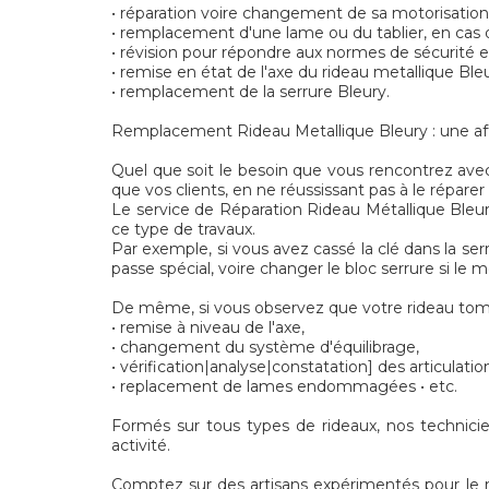
• réparation voire changement de sa motorisation
• remplacement d'une lame ou du tablier, en cas d
• révision pour répondre aux normes de sécurité
• remise en état de l'axe du rideau metallique Bleu
• remplacement de la serrure Bleury.
Remplacement Rideau Metallique Bleury : une affai
Quel que soit le besoin que vous rencontrez avec
que vos clients, en ne réussissant pas à le répare
Le service de Réparation Rideau Métallique Bleur
ce type de travaux.
Par exemple, si vous avez cassé la clé dans la ser
passe spécial, voire changer le bloc serrure si le
De même, si vous observez que votre rideau tomb
• remise à niveau de l'axe,
• changement du système d'équilibrage,
• vérification|analyse|constatation] des articulatio
• replacement de lames endommagées • etc.
Formés sur tous types de rideaux, nos technici
activité.
Comptez sur des artisans expérimentés pour le mon