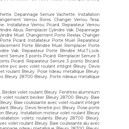
ette. Depannage Serrure Vachette. Installation
 Changement Verrou Ronis. Changer Verrou Tesa.
. Installateur Verrou Picard. Reparateur Verrou
ylindre Abus. Remplacer Cylindre Vak. Depannage
on Cylindre Muel. Changement Porte Reelax. Changer
orte Picard. Installateur Porte Muel. Reparateur
placement Porte Blindée Muel. Remplacer Porte
indée Vak. Reparateur Porte Blindée Mul.T.Lock.
ent Serrure 3 points Picard. Remplacer Serrure 3
oints Picard. Reparateur Serrure 3 points Bricard.
etre pvc avec volet roulant intégré Bleury. Devis
let roulant Bleury. Pose rideau metallique Bleury.
ques Bleury 28700 Bleury. Porte rideaux metallique
y. Becker volet roulant Bleury. Fenêtres aluminium
ur volet roulant becker Bleury 28700 Bleury. Baie
leury. Baie coulissante avec volet roulant intégré
oulant Bleury. Devis fenetre pvc Bleury. Pose porte
n Bleury. Installation moteur volet roulant Bleury
stallation volets roulants Bleury 28700 Bleury.
ec volet roulant Bleury. Baie coulissante alu avec
Depannage rideau metallique Bleury 28700 Bleury.