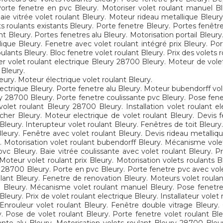
 Porte fenetre en pvc Bleury. Motoriser volet roulant manuel B
e vitrée volet roulant Bleury. Moteur rideau metallique Bleury
ets roulants existants Bleury. Porte fenetre Bleury. Portes fenêt
nt Bleury. Portes fenetres alu Bleury. Motorisation portail Bleury
llique Bleury. Fenetre avec volet roulant intégré prix Bleury. P
ants Bleury. Bloc fenetre volet roulant Bleury. Prix des volets ro
ler volet roulant electrique Bleury 28700 Bleury. Moteur de vole
 Bleury.
eury. Moteur électrique volet roulant Bleury.
electrique Bleury. Porte fenetre alu Bleury. Moteur bubendorff vo
y 28700 Bleury. Porte fenetre coulissante pvc Bleury. Pose fene
 volet roulant Bleury 28700 Bleury. Installation volet roulant e
cher Bleury. Moteur electrique de volet roulant Bleury. Devis 
Bleury. Interupteur volet roulant Bleury. Fenêtres de toit Bleury
Bleury. Fenêtre avec volet roulant Bleury. Devis rideau metalli
y. Motorisation volet roulant bubendorff Bleury. Mécanisme volet
vc Bleury. Baie vitrée coulissante avec volet roulant Bleury. P
oteur volet roulant prix Bleury. Motorisation volets roulants B
28700 Bleury. Porte en pvc Bleury. Porte fenetre pvc avec volet
lant Bleury. Fenetre de renovation Bleury. Moteurs volet roulan
e Bleury. Mécanisme volet roulant manuel Bleury. Pose fenetre 
Bleury. Prix de volet roulant electrique Bleury. Installateur vole
Enrouleur volet roulant Bleury. Fenêtre double vitrage Bleury. G
 Pose de volet roulant Bleury. Porte fenetre volet roulant Bleu