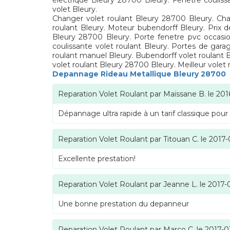
électrique Bleury 28700 Bleury. Fenetre couliss
volet Bleury.
Changer volet roulant Bleury 28700 Bleury. Cha
roulant Bleury. Moteur bubendorff Bleury. Prix de
Bleury 28700 Bleury. Porte fenetre pvc occasion
coulissante volet roulant Bleury. Portes de garag
roulant manuel Bleury. Bubendorff volet roulant 
volet roulant Bleury 28700 Bleury. Meilleur volet 
Depannage Rideau Metallique Bleury 28700
Reparation Volet Roulant
par
Maïssane B.
le
201
Dépannage ultra rapide à un tarif classique pour
Reparation Volet Roulant
par
Titouan C.
le
2017-
Excellente prestation!
Reparation Volet Roulant
par
Jeanne L.
le
2017-
Une bonne prestation du depanneur
Reparation Volet Roulant
par
Marco C.
le
2017-0