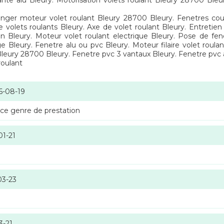
ante alu Bleury. Motorisation volets roulant Bleury 28700 Bleu
nger moteur volet roulant Bleury 28700 Bleury. Fenetres couli
 volets roulants Bleury. Axe de volet roulant Bleury. Entretien 
 Bleury. Moteur volet roulant electrique Bleury. Pose de fene
e Bleury. Fenetre alu ou pvc Bleury. Moteur filaire volet roula
Bleury 28700 Bleury. Fenetre pvc 3 vantaux Bleury. Fenetre pvc a
roulant
6-08-19
 ce genre de prestation
01-21
03-23
3-21