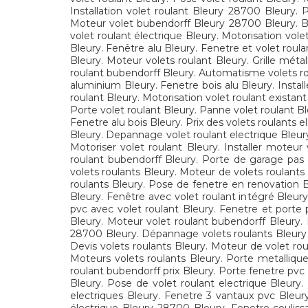
Installation volet roulant Bleury 28700 Bleury.
Moteur volet bubendorff Bleury 28700 Bleury. Bai
volet roulant électrique Bleury. Motorisation vol
Bleury. Fenêtre alu Bleury. Fenetre et volet roula
Bleury. Moteur volets roulant Bleury. Grille méta
roulant bubendorff Bleury. Automatisme volets roul
aluminium Bleury. Fenetre bois alu Bleury. Instal
roulant Bleury. Motorisation volet roulant existant
Porte volet roulant Bleury. Panne volet roulant Bl
Fenetre alu bois Bleury. Prix des volets roulants 
Bleury. Depannage volet roulant electrique Bleur
Motoriser volet roulant Bleury. Installer moteur
roulant bubendorff Bleury. Porte de garage pas 
volets roulants Bleury. Moteur de volets roulants 
roulants Bleury. Pose de fenetre en renovation 
Bleury. Fenêtre avec volet roulant intégré Bleur
pvc avec volet roulant Bleury. Fenetre et porte p
Bleury. Moteur volet roulant bubendorff Bleury. M
28700 Bleury. Dépannage volets roulants Bleury 
Devis volets roulants Bleury. Moteur de volet rou
Moteurs volets roulants Bleury. Porte metalliqu
roulant bubendorff prix Bleury. Porte fenetre pvc 
Bleury. Pose de volet roulant electrique Bleury. 
electriques Bleury. Fenetre 3 vantaux pvc Bleury.