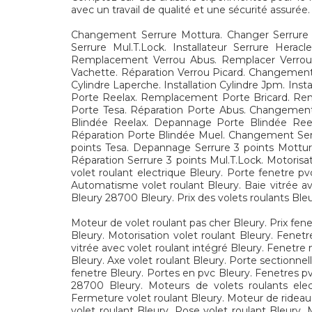
avec un travail de qualité et une sécurité assurée.
Changement Serrure Mottura. Changer Serrure P
Serrure Mul.T.Lock. Installateur Serrure Hera
Remplacement Verrou Abus. Remplacer Verrou Bri
Vachette. Réparation Verrou Picard. Changement
Cylindre Laperche. Installation Cylindre Jpm. Ins
Porte Reelax. Remplacement Porte Bricard. Rempl
Porte Tesa. Réparation Porte Abus. Changemen
Blindée Reelax. Depannage Porte Blindée Reelax
Réparation Porte Blindée Muel. Changement Serru
points Tesa. Depannage Serrure 3 points Mottura. 
Réparation Serrure 3 points Mul.T.Lock. Motorisa
volet roulant electrique Bleury. Porte fenetre pv
Automatisme volet roulant Bleury. Baie vitrée ave
Bleury 28700 Bleury. Prix des volets roulants Bleu
Moteur de volet roulant pas cher Bleury. Prix fen
Bleury. Motorisation volet roulant Bleury. Fenet
vitrée avec volet roulant intégré Bleury. Fenetre
Bleury. Axe volet roulant Bleury. Porte sectionnel
fenetre Bleury. Portes en pvc Bleury. Fenetres pv
28700 Bleury. Moteurs de volets roulants elect
Fermeture volet roulant Bleury. Moteur de rideau 
volet roulant Bleury. Pose volet roulant Bleury