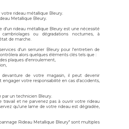
r votre rideau métallique Bleury.
ideau Metallique Bleury.
e d'un rideau métallique Bleury est une nécessité
s cambriolages ou dégradations nocturnes, à
t état de marche.
services d'un serrurier Bleury pour l'entretien de
contrôlera alors quelques éléments clés tels que :
t des plaques d'enroulement,
ion,
a devanture de votre magasin, il peut devenir
t engager votre responsabilité en cas d'accidents,
 par un technicien Bleury.
e travail et ne parvenez pas à ouvrir votre rideau
servez qu'une lame de votre rideau est dégradée,
nnage Rideau Metallique Bleury" sont multiples