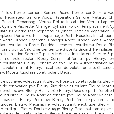
ollux. Remplacement Serrure Picard. Remplacer Serrure Vach
cles. Reparateur Serrure Abus. Réparation Serrure Métalux.
card. Depannage Verrou Pollux. Installation Verrou Laperche
 Cylindre Vachette. Changer Cylindre Pollux. Remplacement C
tallateur Cylindre Tesa. Reparateur Cylindre Heracles. Réparati
acer Porte Mottura. Depannage Porte Heracles. Installation P
t Porte Blindée Laperche. Changer Porte Blindée Ronis. Rem
. Installation Porte Blindée Heracles. Installateur Porte Bl
re 3 points Vak. Changer Serrure 3 points Bricard. Remplacem
Installation Serrure 3 points Métalux. Installateur Serrure 3 p
tion de volet roulant Bleury. Comparatif fenetre pvc Bleury. Fen
c coulissante Bleury. Fenêtre de toit Bleury. Automatisation vo
c volet roulant Bleury. Installation de volets roulants électri
ry. Moteur tubulaire volet roulant Bleury.
etre pvc avec volet roulant Bleury. Pose de volets roulants Bleur
re de renovation pvc Bleury. Prix de volet roulant Bleury. Mote
 monobloc pvc Bleury. Baie vitrée Bleury. Pose de porte fenetre B
le industrielle Bleury. Pose de fenetre pvc Bleury. Poser volet r
c pas cher Bleury. Porte pvc Bleury. Porte fenetre pvc renovatio
riques Bleury. Mecanisme volet roulant electrique Bleury. In
metallique Bleury. Double vitrage Bleury. Baie coulissante pvc av
. Moteurs de volets roulants Bleury. Pose fenetre pvc Bleury. 