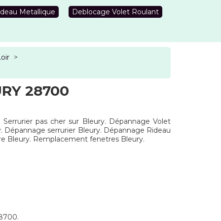
deau Metallique
Deblocage Volet Roulant
oir
>
RY 28700
. Serrurier pas cher sur Bleury. Dépannage Volet
ury. Dépannage serrurier Bleury. Dépannage Rideau
tre Bleury. Remplacement fenetres Bleury.
28700.