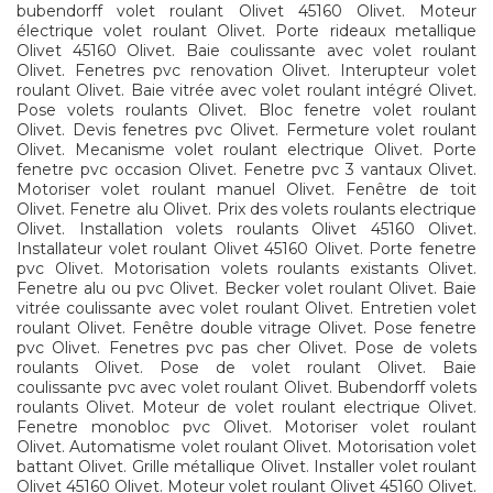
bubendorff volet roulant Olivet 45160 Olivet. Moteur
électrique volet roulant Olivet. Porte rideaux metallique
Olivet 45160 Olivet. Baie coulissante avec volet roulant
Olivet. Fenetres pvc renovation Olivet. Interupteur volet
roulant Olivet. Baie vitrée avec volet roulant intégré Olivet.
Pose volets roulants Olivet. Bloc fenetre volet roulant
Olivet. Devis fenetres pvc Olivet. Fermeture volet roulant
Olivet. Mecanisme volet roulant electrique Olivet. Porte
fenetre pvc occasion Olivet. Fenetre pvc 3 vantaux Olivet.
Motoriser volet roulant manuel Olivet. Fenêtre de toit
Olivet. Fenetre alu Olivet. Prix des volets roulants electrique
Olivet. Installation volets roulants Olivet 45160 Olivet.
Installateur volet roulant Olivet 45160 Olivet. Porte fenetre
pvc Olivet. Motorisation volets roulants existants Olivet.
Fenetre alu ou pvc Olivet. Becker volet roulant Olivet. Baie
vitrée coulissante avec volet roulant Olivet. Entretien volet
roulant Olivet. Fenêtre double vitrage Olivet. Pose fenetre
pvc Olivet. Fenetres pvc pas cher Olivet. Pose de volets
roulants Olivet. Pose de volet roulant Olivet. Baie
coulissante pvc avec volet roulant Olivet. Bubendorff volets
roulants Olivet. Moteur de volet roulant electrique Olivet.
Fenetre monobloc pvc Olivet. Motoriser volet roulant
Olivet. Automatisme volet roulant Olivet. Motorisation volet
battant Olivet. Grille métallique Olivet. Installer volet roulant
Olivet 45160 Olivet. Moteur volet roulant Olivet 45160 Olivet.