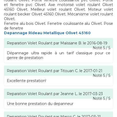
roulant Olivet. Porte fenetre coulissante pvc Olivet. Porte
et fenetre pvc Olivet. Axe motorisé volet roulant Olivet
45160 Olivet. Meilleur volet roulant Olivet. Moteur volet
roulant becker Olivet 45160 Olivet. Mécanisme volet roulant
Olivet.
Fenetre alu bois Olivet. Fenetre coulissante alu Olivet. Pose
de fenetre
Depannage Rideau Metallique Olivet 45160
Reparation Volet Roulant
par
Maïssane B.
le
2016-08-19
Noté
5
/
5
Dépannage ultra rapide à un tarif classique pour ce
genre de prestation
Reparation Volet Roulant
par
Titouan C.
le
2017-01-21
Noté
5
/
5
Excellente prestation!
Reparation Volet Roulant
par
Jeanne L.
le
2017-03-23
Noté
5
/
5
Une bonne prestation du depanneur
Reparation Volet Roulant
par
Marco C.
le
2017-03-21