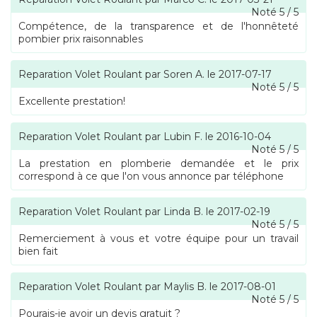
Noté
5
/
5
Compétence, de la transparence et de l'honnêteté
pombier prix raisonnables
Reparation Volet Roulant
par
Soren A.
le
2017-07-17
Noté
5
/
5
Excellente prestation!
Reparation Volet Roulant
par
Lubin F.
le
2016-10-04
Noté
5
/
5
La prestation en plomberie demandée et le prix
correspond à ce que l'on vous annonce par téléphone
Reparation Volet Roulant
par
Linda B.
le
2017-02-19
Noté
5
/
5
Remerciement à vous et votre équipe pour un travail
bien fait
Reparation Volet Roulant
par
Maylis B.
le
2017-08-01
Noté
5
/
5
Pourais-je avoir un devis gratuit ?