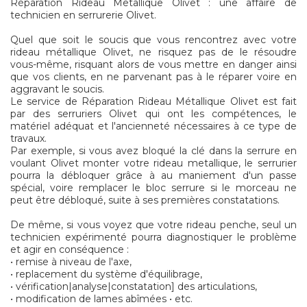
Réparation Rideau Metallique Olivet : une affaire de
technicien en serrurerie Olivet.
Quel que soit le soucis que vous rencontrez avec votre
rideau métallique Olivet, ne risquez pas de le résoudre
vous-même, risquant alors de vous mettre en danger ainsi
que vos clients, en ne parvenant pas à le réparer voire en
aggravant le soucis.
Le service de Réparation Rideau Métallique Olivet est fait
par des serruriers Olivet qui ont les compétences, le
matériel adéquat et l'ancienneté nécessaires à ce type de
travaux.
Par exemple, si vous avez bloqué la clé dans la serrure en
voulant Olivet monter votre rideau metallique, le serrurier
pourra la débloquer grâce à au maniement d'un passe
spécial, voire remplacer le bloc serrure si le morceau ne
peut être débloqué, suite à ses premières constatations.
De même, si vous voyez que votre rideau penche, seul un
technicien expérimenté pourra diagnostiquer le problème
et agir en conséquence :
• remise à niveau de l'axe,
• replacement du système d'équilibrage,
• vérification|analyse|constatation] des articulations,
• modification de lames abîmées • etc.