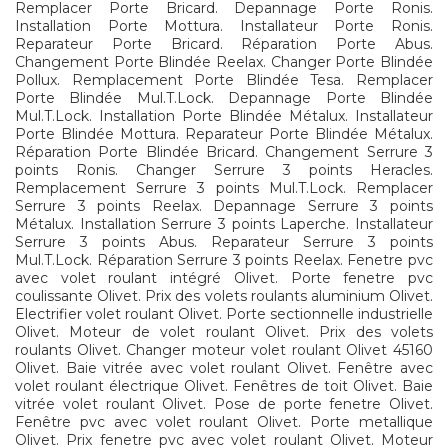
Remplacer Porte Bricard. Depannage Porte Ronis.
Installation Porte Mottura. Installateur Porte Ronis.
Reparateur Porte Bricard. Réparation Porte Abus.
Changement Porte Blindée Reelax. Changer Porte Blindée
Pollux. Remplacement Porte Blindée Tesa. Remplacer
Porte Blindée Mul.T.Lock. Depannage Porte Blindée
Mul.T.Lock. Installation Porte Blindée Métalux. Installateur
Porte Blindée Mottura. Reparateur Porte Blindée Métalux.
Réparation Porte Blindée Bricard. Changement Serrure 3
points Ronis. Changer Serrure 3 points Heracles.
Remplacement Serrure 3 points Mul.T.Lock. Remplacer
Serrure 3 points Reelax. Depannage Serrure 3 points
Métalux. Installation Serrure 3 points Laperche. Installateur
Serrure 3 points Abus. Reparateur Serrure 3 points
Mul.T.Lock. Réparation Serrure 3 points Reelax. Fenetre pvc
avec volet roulant intégré Olivet. Porte fenetre pvc
coulissante Olivet. Prix des volets roulants aluminium Olivet.
Electrifier volet roulant Olivet. Porte sectionnelle industrielle
Olivet. Moteur de volet roulant Olivet. Prix des volets
roulants Olivet. Changer moteur volet roulant Olivet 45160
Olivet. Baie vitrée avec volet roulant Olivet. Fenêtre avec
volet roulant électrique Olivet. Fenêtres de toit Olivet. Baie
vitrée volet roulant Olivet. Pose de porte fenetre Olivet.
Fenêtre pvc avec volet roulant Olivet. Porte metallique
Olivet. Prix fenetre pvc avec volet roulant Olivet. Moteur