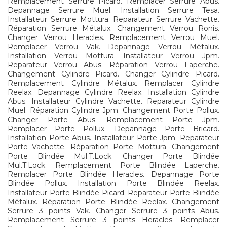
Remplacement Serrure Picard. Remplacer Serrure Abus.
Depannage Serrure Muel. Installation Serrure Tesa.
Installateur Serrure Mottura. Reparateur Serrure Vachette.
Réparation Serrure Métalux. Changement Verrou Ronis.
Changer Verrou Heracles. Remplacement Verrou Muel.
Remplacer Verrou Vak. Depannage Verrou Métalux.
Installation Verrou Mottura. Installateur Verrou Jpm.
Reparateur Verrou Abus. Réparation Verrou Laperche.
Changement Cylindre Picard. Changer Cylindre Picard.
Remplacement Cylindre Métalux. Remplacer Cylindre
Reelax. Depannage Cylindre Reelax. Installation Cylindre
Abus. Installateur Cylindre Vachette. Reparateur Cylindre
Muel. Réparation Cylindre Jpm. Changement Porte Pollux.
Changer Porte Abus. Remplacement Porte Jpm.
Remplacer Porte Pollux. Depannage Porte Bricard.
Installation Porte Abus. Installateur Porte Jpm. Reparateur
Porte Vachette. Réparation Porte Mottura. Changement
Porte Blindée Mul.T.Lock. Changer Porte Blindée
Mul.T.Lock. Remplacement Porte Blindée Laperche.
Remplacer Porte Blindée Heracles. Depannage Porte
Blindée Pollux. Installation Porte Blindée Reelax.
Installateur Porte Blindée Picard. Reparateur Porte Blindée
Métalux. Réparation Porte Blindée Reelax. Changement
Serrure 3 points Vak. Changer Serrure 3 points Abus.
Remplacement Serrure 3 points Heracles. Remplacer