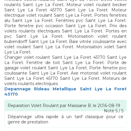
roulants Saint Lye La Foret. Moteur volet roulant becker
Saint Lye La Foret 45170 Saint Lye La Foret. Moteur
électrique volet roulant Saint Lye La Foret. Portes fenetres
alu Saint Lye La Foret. Fenêtres pvc Saint Lye La Foret.
Porte fenetre pvc occasion Saint Lye La Foret. Prix des
volets roulants électriques Saint Lye La Foret. Portes en
pvc Saint Lye La Foret. Motorisation volet roulant
bubendorff Saint Lye La Foret. Baie vitrée coulissante avec
volet roulant Saint Lye La Foret. Motorisation volet Saint
Lye La Foret.
Changer volet roulant Saint Lye La Foret 45170 Saint Lye
La Foret. Fenêtre de toit Saint Lye La Foret. Porte de
garage volet roulant Saint Lye La Foret. Porte fenetre pvc
coulissante Saint Lye La Foret. Axe motorisé volet roulant
Saint Lye La Foret 45170 Saint Lye La Foret. Moteurs de
volets roulants electriques
Depannage Rideau Metallique Saint Lye La Foret
45170
Reparation Volet Roulant
par
Maïssane B.
le
2016-08-19
Noté
5
/
5
Dépannage ultra rapide à un tarif classique pour ce
genre de prestation