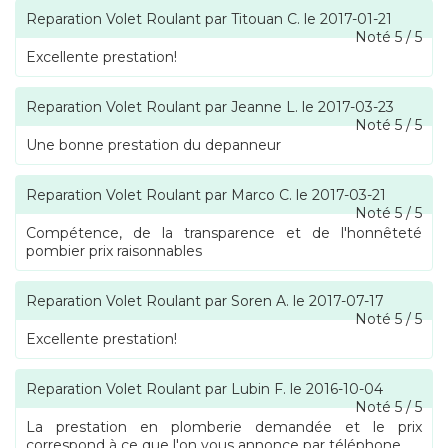
Reparation Volet Roulant
par
Titouan C.
le
2017-01-21
Noté
5
/
5
Excellente prestation!
Reparation Volet Roulant
par
Jeanne L.
le
2017-03-23
Noté
5
/
5
Une bonne prestation du depanneur
Reparation Volet Roulant
par
Marco C.
le
2017-03-21
Noté
5
/
5
Compétence, de la transparence et de l'honnêteté
pombier prix raisonnables
Reparation Volet Roulant
par
Soren A.
le
2017-07-17
Noté
5
/
5
Excellente prestation!
Reparation Volet Roulant
par
Lubin F.
le
2016-10-04
Noté
5
/
5
La prestation en plomberie demandée et le prix
correspond à ce que l'on vous annonce par téléphone