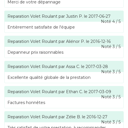
Merci de votre dépannage
Reparation Volet Roulant
par
Justin P.
le
2017-06-27
Noté
4
/
5
Entièrement satisfaite de l'équipe
Reparation Volet Roulant
par
Aliénor P.
le
2016-12-16
Noté
3
/
5
Depanneur prix raisonnables
Reparation Volet Roulant
par
Assa C.
le
2017-03-28
Noté
3
/
5
Excellente qualité globale de la prestation
Reparation Volet Roulant
par
Ethan C.
le
2017-03-09
Noté
3
/
5
Factures honnêtes
Reparation Volet Roulant
par
Zélie B.
le
2016-12-27
Noté
3
/
5
Très satisfait de votre prestation, à recommander.