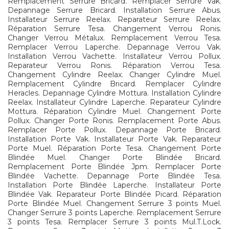
Remplacement Serrure Bricard. Remplacer Serrure Vak.
Depannage Serrure Bricard. Installation Serrure Abus.
Installateur Serrure Reelax. Reparateur Serrure Reelax.
Réparation Serrure Tesa. Changement Verrou Ronis.
Changer Verrou Métalux. Remplacement Verrou Tesa.
Remplacer Verrou Laperche. Depannage Verrou Vak.
Installation Verrou Vachette. Installateur Verrou Pollux.
Reparateur Verrou Ronis. Réparation Verrou Tesa.
Changement Cylindre Reelax. Changer Cylindre Muel.
Remplacement Cylindre Bricard. Remplacer Cylindre
Heracles. Depannage Cylindre Mottura. Installation Cylindre
Reelax. Installateur Cylindre Laperche. Reparateur Cylindre
Mottura. Réparation Cylindre Muel. Changement Porte
Pollux. Changer Porte Ronis. Remplacement Porte Abus.
Remplacer Porte Pollux. Depannage Porte Bricard.
Installation Porte Vak. Installateur Porte Vak. Reparateur
Porte Muel. Réparation Porte Tesa. Changement Porte
Blindée Muel. Changer Porte Blindée Bricard.
Remplacement Porte Blindée Jpm. Remplacer Porte
Blindée Vachette. Depannage Porte Blindée Tesa.
Installation Porte Blindée Laperche. Installateur Porte
Blindée Vak. Reparateur Porte Blindée Picard. Réparation
Porte Blindée Muel. Changement Serrure 3 points Muel.
Changer Serrure 3 points Laperche. Remplacement Serrure
3 points Tesa. Remplacer Serrure 3 points Mul.T.Lock.