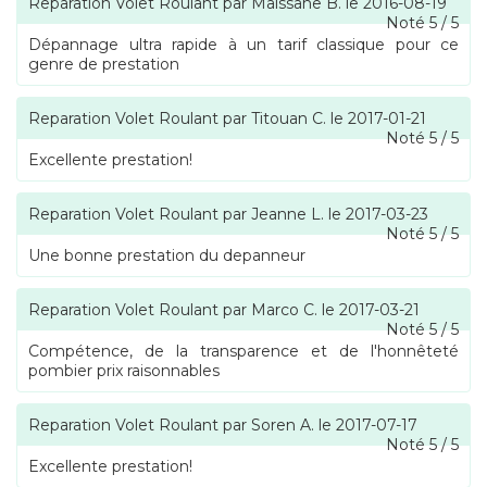
Reparation Volet Roulant
par
Maïssane B.
le
2016-08-19
Noté
5
/
5
Dépannage ultra rapide à un tarif classique pour ce
genre de prestation
Reparation Volet Roulant
par
Titouan C.
le
2017-01-21
Noté
5
/
5
Excellente prestation!
Reparation Volet Roulant
par
Jeanne L.
le
2017-03-23
Noté
5
/
5
Une bonne prestation du depanneur
Reparation Volet Roulant
par
Marco C.
le
2017-03-21
Noté
5
/
5
Compétence, de la transparence et de l'honnêteté
pombier prix raisonnables
Reparation Volet Roulant
par
Soren A.
le
2017-07-17
Noté
5
/
5
Excellente prestation!