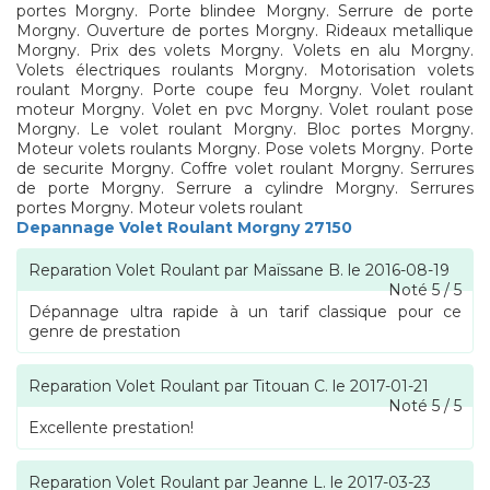
portes Morgny. Porte blindee Morgny. Serrure de porte
Morgny. Ouverture de portes Morgny. Rideaux metallique
Morgny. Prix des volets Morgny. Volets en alu Morgny.
Volets électriques roulants Morgny. Motorisation volets
roulant Morgny. Porte coupe feu Morgny. Volet roulant
moteur Morgny. Volet en pvc Morgny. Volet roulant pose
Morgny. Le volet roulant Morgny. Bloc portes Morgny.
Moteur volets roulants Morgny. Pose volets Morgny. Porte
de securite Morgny. Coffre volet roulant Morgny. Serrures
de porte Morgny. Serrure a cylindre Morgny. Serrures
portes Morgny. Moteur volets roulant
Depannage Volet Roulant Morgny 27150
Reparation Volet Roulant
par
Maïssane B.
le
2016-08-19
Noté
5
/
5
Dépannage ultra rapide à un tarif classique pour ce
genre de prestation
Reparation Volet Roulant
par
Titouan C.
le
2017-01-21
Noté
5
/
5
Excellente prestation!
Reparation Volet Roulant
par
Jeanne L.
le
2017-03-23