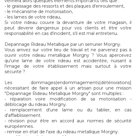
vérifiera alors quelques éléments importants tels que :
• le graissage des ressorts et des plaques d'enroulement,
• le mécanisme de motorisation,
• les lames de votre rideau,
Si votre rideau couvre la devanture de votre magasin, il
peut devenir dangereux pour vos clients et être votre
responsabilité en cas d'incident, s'il est mal entretenu.
Depannage Rideau Metallique par un serrurier Morgny.
Vous arrivez sur votre lieu de travail et ne parvenez pas à
ouvrir votre rideau metallique Morgny ? Vous apercevez
qu'une lame de votre rideau est accidentée, nuisant à
l'image de votre établissement mais surtout à votre
sécurité ?
Les dommages|endommagements|détériorations]
nécessitant de faire appel à un artisan pour une misson
"Depannage Rideau Metallique Morgny" sont multiples :
• réparation voire modification de sa motorisation •
déblocage du rideau Morgny.
• remplacement d'une lame ou du tablier, en cas
d'affaiblissement.
• révision pour être en accord aux normes de sécurité
européennes.
• remise en état de l'axe du rideau metallique Morgny.