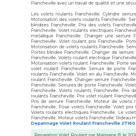
Francheville avec un travail de qualité et une sécur
Les volets roulants Francheville. Cylindre serrur
Motorisation des volets roulants Francheville. Ser
blindees Francheville. Prix des volets Franchevill
Francheville. Volet roulants electriques Franchevi
metallique Francheville. Changer une serrure Fr
Francheville. Volet roulant prix Francheville. Por
Motorisation de volets roulants Francheville. Serru
Portes blindee Francheville. Changer de serrure F
Francheville. Volets roulant electrique Franchevill
Motorisation volets roulant Francheville. Porte ser
volet roulant Francheville. Serrure de porte Fran
roulants Francheville. Volet en alu Francheville. M
roulant Francheville. Changer serrure Francheville.
Francheville. Serrures de porte Francheville. Vole
Francheville. Volets roulants Francheville. Prix 
roulants Francheville. Prix volet roulant Franchevil
Prix de serrure Francheville. Moteur de volets rou
Francheville. Pose volets Francheville. Volet pri
Volets roulants electriques Francheville. Le vole
Francheville. Moteur volets Francheville. Rideau m
Depannage Volet Roulant Francheville 27160
Reparation Volet Roulant
par
Maïssane B.
le
201