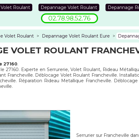
 Volet Roulant
Depannage Volet Roulant
Depannage Ri
02.78.98.52.76
 Volet Roulant
>
Depannage Volet Roulant Eure
>
Depannage
E VOLET ROULANT FRANCHEVI
e 27160
.
 le 27160. Experte en Serrurerie, Volet Roulant, Rideau Métalliq
ant Francheville. Déblocage Volet Roulant Francheville. Installat
cheville. Réparation Rideau Metallique Francheville. Déblocag
ville.
Serrurier sur Francheville dan