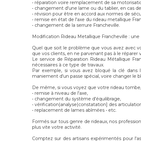
• réparation voire remplacement de sa motorisatio
• changement d'une lame ou du tablier, en cas de
• révision pour être en accord aux normes de séc
• remise en état de l'axe du rideau metallique Fran
• changement de la serrure Francheville.
Modification Rideau Metallique Francheville : une a
Quel que soit le problème que vous avez avec votr
que vos clients, en ne parvenant pas à le réparer v
Le service de Réparation Rideau Métallique Franc
nécessaires à ce type de travaux.
Par exemple, si vous avez bloqué la clé dans la
maniement d'un passe spécial, voire changer le bl
De même, si vous voyez que votre rideau tombe, 
• remise à niveau de l'axe,
• changement du système d'équilibrage,
• vérification|analyse|constatation] des articulatio
• replacement de lames abîmées • etc.
Formés sur tous genre de rideaux, nos profession
plus vite votre activité.
Comptez sur des artisans expérimentés pour l'asse