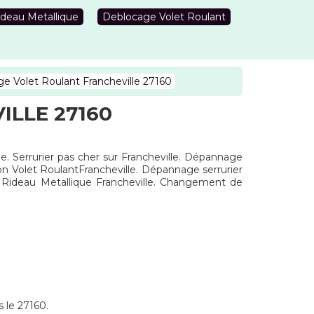
deau Metallique
Deblocage Volet Roulant
 Volet Roulant Francheville 27160
LLE 27160
ue. Serrurier pas cher sur Francheville. Dépannage
ion Volet RoulantFrancheville. Dépannage serrurier
e Rideau Metallique Francheville. Changement de
s le 27160.