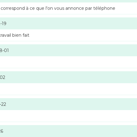
 correspond à ce que l'on vous annonce par téléphone
-19
vail bien fait
8-01
-02
-22
26