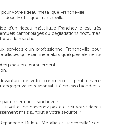
 pour votre rideau métallique Francheville.
 Rideau Metallique Francheville.
de d'un rideau métallique Francheville est très
ventuels cambriolages ou dégradations nocturnes,
ait état de marche.
ux services d'un professionnel Francheville pour
metallique, qui examinera alors quelques éléments
t des plaques d'enroulement,
ion,
 devanture de votre commerce, il peut devenir
t engager votre responsabilité en cas d'accidents,
par un serrurier Francheville.
e travail et ne parvenez pas à ouvrir votre rideau
issement mais surtout à votre sécurité ?
epannage Rideau Metallique Francheville" sont