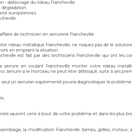
n • déblocage du rideau Francheville.
 dégradation.
urité européennes.
cheville.
ffaire de technicien en serrurerie Francheville.
e rideau métallique Francheville, ne risquez pas de le solutionne
oire en empirant la situation.
heville est fait par des techniciens Francheville qui ont les co
 serrure en voulant Francheville monter votre rideau metalli
oc serrure si le morceau ne peut être débloqué, suite à ses prem
seul un serrurier expérimenté pourra diagnostiquer le problème
ns,
nels sauront venir à bout de votre problème et dans les plus bre
mblage, la modification Francheville (lames, grilles, moteur, ax