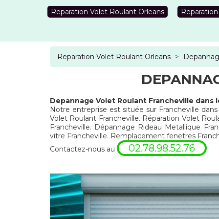
Reparation Volet Roulant Orleans
Reparation
Reparation Volet Roulant Orleans
>
Depannage
DEPANNAG
Depannage Volet Roulant Francheville dans l
Notre entreprise est située sur Francheville dans
Volet Roulant Francheville. Réparation Volet Roul
Francheville. Dépannage Rideau Metallique Fran
vitre Francheville. Remplacement fenetres Franche
02.78.98.52.76
Contactez-nous au