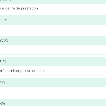
 ce genre de prestation
01-21
03-23
3-21
té pombier prix raisonnables
7-17
-04