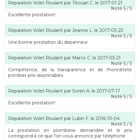
Reparation Volet Roulant
par
Titouan C.
le
2017-01-21
Noté
5
/
5
Excellente prestation!
Reparation Volet Roulant
par
Jeanne L.
le
2017-03-23
Noté
5
/
5
Une bonne prestation du depanneur
Reparation Volet Roulant
par
Marco C.
le
2017-03-21
Noté
5
/
5
Compétence, de la transparence et de l'honnêteté
pombier prix raisonnables
Reparation Volet Roulant
par
Soren A.
le
2017-07-17
Noté
5
/
5
Excellente prestation!
Reparation Volet Roulant
par
Lubin F.
le
2016-10-04
Noté
5
/
5
La prestation en plomberie demandée et le prix
correspond à ce que l'on vous annonce par téléphone