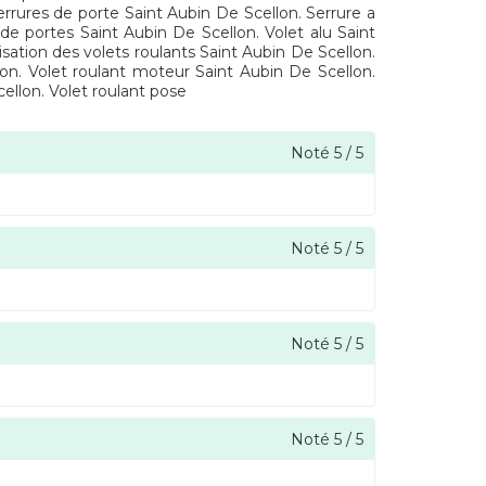
errures de porte Saint Aubin De Scellon. Serrure a
 de portes Saint Aubin De Scellon. Volet alu Saint
sation des volets roulants Saint Aubin De Scellon.
lon. Volet roulant moteur Saint Aubin De Scellon.
ellon. Volet roulant pose
Noté
5
/
5
Noté
5
/
5
Noté
5
/
5
Noté
5
/
5