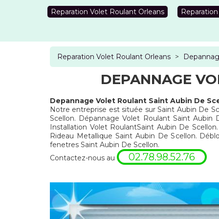
Reparation Volet Roulant Orleans
Reparation
Reparation Volet Roulant Orleans
>
Depannage
DEPANNAGE VOL
Depannage Volet Roulant Saint Aubin De Sce
Notre entreprise est située sur Saint Aubin De Sc
Scellon. Dépannage Volet Roulant Saint Aubin D
Installation Volet RoulantSaint Aubin De Scello
Rideau Metallique Saint Aubin De Scellon. Déb
fenetres Saint Aubin De Scellon.
02.78.98.52.76
Contactez-nous au