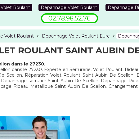
 Volet Roulant
Depannage Volet Roulant
Depannage Ri
02.78.98.52.76
 Volet Roulant
>
Depannage Volet Roulant Eure
>
Depannage
ET ROULANT SAINT AUBIN DE
llon dans le 27230
.
ellon dans le 27230. Experte en Serrurerie, Volet Roulant, Rideau
e Scellon. Réparation Volet Roulant Saint Aubin De Scellon. 
n. Dépannage serrurier Saint Aubin De Scellon. Dépannage Ride
locage Rideau Metallique Saint Aubin De Scellon. Changement