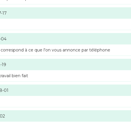
7-17
-04
 correspond à ce que l'on vous annonce par téléphone
-19
vail bien fait
8-01
-02