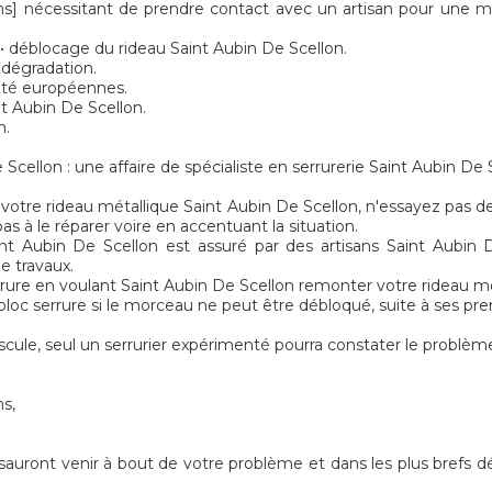
nécessitant de prendre contact avec un artisan pour une mi
 • déblocage du rideau Saint Aubin De Scellon.
 dégradation.
rité européennes.
nt Aubin De Scellon.
n.
llon : une affaire de spécialiste en serrurerie Saint Aubin De S
votre rideau métallique Saint Aubin De Scellon, n'essayez pas de 
as à le réparer voire en accentuant la situation.
nt Aubin De Scellon est assuré par des artisans Saint Aubin 
e travaux.
rrure en voulant Saint Aubin De Scellon remonter votre rideau me
e bloc serrure si le morceau ne peut être débloqué, suite à ses pr
ule, seul un serrurier expérimenté pourra constater le problèm
ns,
sauront venir à bout de votre problème et dans les plus brefs d