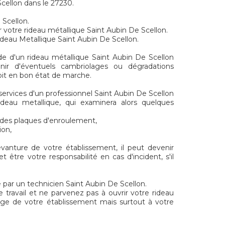
Scellon dans le 27230.
 Scellon.
 votre rideau métallique Saint Aubin De Scellon.
ideau Metallique Saint Aubin De Scellon.
de d'un rideau métallique Saint Aubin De Scellon
ir d'éventuels cambriolages ou dégradations
soit en bon état de marche.
services d'un professionnel Saint Aubin De Scellon
rideau metallique, qui examinera alors quelques
t des plaques d'enroulement,
ion,
evanture de votre établissement, il peut devenir
 être votre responsabilité en cas d'incident, s'il
 par un technicien Saint Aubin De Scellon.
e travail et ne parvenez pas à ouvrir votre rideau
age de votre établissement mais surtout à votre