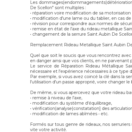
Les dommages|endommagements|détériorations] 
De Scellon" sont multiples :
• réparation voire modification de sa motorisation
• modification d'une lame ou du tablier, en cas de
• révision pour correspondre aux normes de sécu
• remise en état de l'axe du rideau metallique Sai
• changement de la serrure Saint Aubin De Scello
Remplacement Rideau Metallique Saint Aubin De Sce
Quel que soit le soucis que vous rencontrez avec 
en danger ainsi que vos clients, en ne parvenant p
Le service de Réparation Rideau Métallique Sai
nécessaire et l'expérience nécessaires à ce type d
Par exemple, si vous avez coincé la clé dans la se
l'utilisation d'un passe approprié, voire changer l
De même, si vous apercevez que votre rideau basc
• remise à niveau de l'axe,
• modification du système d'équilibrage,
• vérification|analyse|constatation] des articulatio
• modification de lames abîmées • etc.
Formés sur tous genre de rideaux, nos serruriers 
vite votre activité.