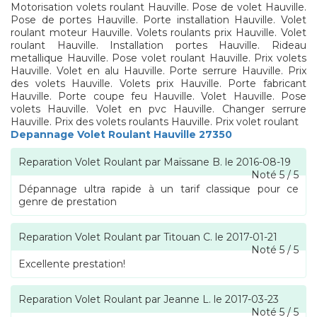
Motorisation volets roulant Hauville. Pose de volet Hauville.
Pose de portes Hauville. Porte installation Hauville. Volet
roulant moteur Hauville. Volets roulants prix Hauville. Volet
roulant Hauville. Installation portes Hauville. Rideau
metallique Hauville. Pose volet roulant Hauville. Prix volets
Hauville. Volet en alu Hauville. Porte serrure Hauville. Prix
des volets Hauville. Volets prix Hauville. Porte fabricant
Hauville. Porte coupe feu Hauville. Volet Hauville. Pose
volets Hauville. Volet en pvc Hauville. Changer serrure
Hauville. Prix des volets roulants Hauville. Prix volet roulant
Depannage Volet Roulant Hauville 27350
Reparation Volet Roulant
par
Maïssane B.
le
2016-08-19
Noté
5
/
5
Dépannage ultra rapide à un tarif classique pour ce
genre de prestation
Reparation Volet Roulant
par
Titouan C.
le
2017-01-21
Noté
5
/
5
Excellente prestation!
Reparation Volet Roulant
par
Jeanne L.
le
2017-03-23
Noté
5
/
5