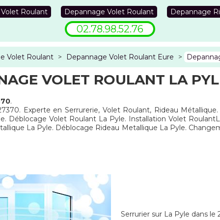
 Volet Roulant
Depannage Volet Roulant
Depannage Ri
02.78.98.52.76
 Volet Roulant
>
Depannage Volet Roulant Eure
>
Depannag
AGE VOLET ROULANT LA PYL
370
.
27370. Experte en Serrurerie, Volet Roulant, Rideau Métallique
le. Déblocage Volet Roulant La Pyle. Installation Volet Roulan
tallique La Pyle. Déblocage Rideau Metallique La Pyle. Chang
Serrurier sur La Pyle dans le