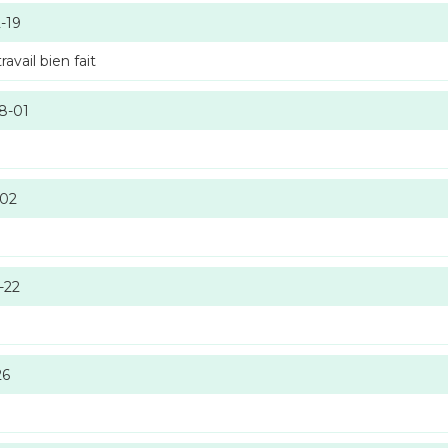
-19
vail bien fait
8-01
-02
-22
26