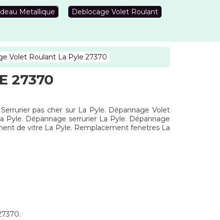
deau Metallique
Deblocage Volet Roulant
e Volet Roulant La Pyle 27370
E 27370
. Serrurier pas cher sur La Pyle. Dépannage Volet
tLa Pyle. Dépannage serrurier La Pyle. Dépannage
ement de vitre La Pyle. Remplacement fenetres La
 27370.