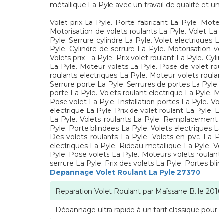
métallique La Pyle avec un travail de qualité et un
Volet prix La Pyle. Porte fabricant La Pyle. Mote
Motorisation de volets roulants La Pyle. Volet La 
Pyle. Serrure cylindre La Pyle. Volet electriques 
Pyle. Cylindre de serrure La Pyle. Motorisation v
Volets prix La Pyle. Prix volet roulant La Pyle. Cy
La Pyle. Moteur volets La Pyle. Pose de volet rou
roulants electriques La Pyle. Moteur volets roulan
Serrure porte La Pyle. Serrures de portes La Pyle.
porte La Pyle. Volets roulant electrique La Pyle. 
Pose volet La Pyle. Installation portes La Pyle. Vo
electrique La Pyle. Prix de volet roulant La Pyle.
La Pyle. Volets roulants La Pyle. Remplacement p
Pyle. Porte blindees La Pyle. Volets electriques 
Des volets roulants La Pyle. Volets en pvc La Py
electriques La Pyle. Rideau metallique La Pyle. Vo
Pyle. Pose volets La Pyle. Moteurs volets roulant
serrure La Pyle. Prix des volets La Pyle. Portes b
Depannage Volet Roulant La Pyle 27370
Reparation Volet Roulant
par
Maïssane B.
le
201
Dépannage ultra rapide à un tarif classique pour