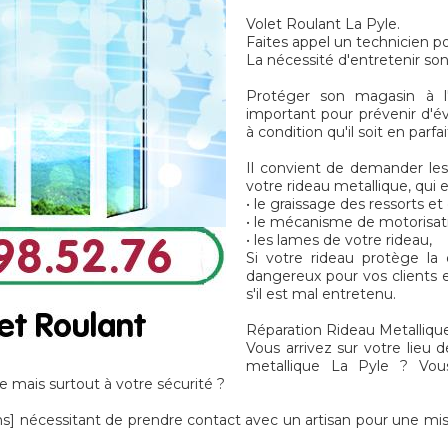
Volet Roulant La Pyle.
Faites appel un technicien po
La nécessité d'entretenir so
Protéger son magasin à l'
important pour prévenir d'é
à condition qu'il soit en parf
Il convient de demander les 
votre rideau metallique, qui 
• le graissage des ressorts e
• le mécanisme de motorisat
• les lames de votre rideau,
Si votre rideau protège la
dangereux pour vos clients e
s'il est mal entretenu.
Réparation Rideau Metallique 
Vous arrivez sur votre lieu d
metallique La Pyle ? Vou
 mais surtout à votre sécurité ?
écessitant de prendre contact avec un artisan pour une mis