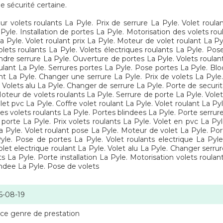
e sécurité certaine.
ur volets roulants La Pyle. Prix de serrure La Pyle. Volet roula
Pyle. Installation de portes La Pyle. Motorisation des volets rou
La Pyle. Volet roulant prix La Pyle. Moteur de volet roulant La Pyl
olets roulants La Pyle. Volets électriques roulants La Pyle. Po
lindre serrure La Pyle. Ouverture de portes La Pyle. Volets roulant
lant La Pyle. Serrures portes La Pyle. Pose portes La Pyle. Blo
t La Pyle. Changer une serrure La Pyle. Prix de volets La Pyle. 
 Volets alu La Pyle. Changer de serrure La Pyle. Porte de securi
Moteur de volets roulants La Pyle. Serrure de porte La Pyle. Volets
let pvc La Pyle. Coffre volet roulant La Pyle. Volet roulant La Pyl
 Les volets roulants La Pyle. Portes blindees La Pyle. Porte serrur
orte La Pyle. Prix volets roulants La Pyle. Volet en pvc La Pyl
La Pyle. Volet roulant pose La Pyle. Moteur de volet La Pyle. Po
le. Pose de portes La Pyle. Volet roulants electrique La Pyle.
let electrique roulant La Pyle. Volet alu La Pyle. Changer serrur
s La Pyle. Porte installation La Pyle. Motorisation volets roula
lindee La Pyle. Pose de volets
6-08-19
 ce genre de prestation