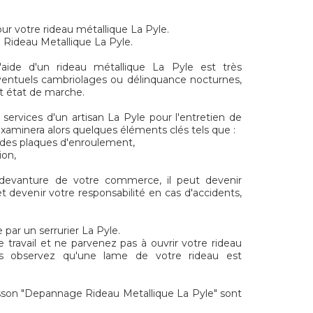
ur votre rideau métallique La Pyle.
n Rideau Metallique La Pyle.
aide d'un rideau métallique La Pyle est très
ventuels cambriolages ou délinquance nocturnes,
ait état de marche.
services d'un artisan La Pyle pour l'entretien de
examinera alors quelques éléments clés tels que :
t des plaques d'enroulement,
ion,
 devanture de votre commerce, il peut devenir
t devenir votre responsabilité en cas d'accidents,
par un serrurier La Pyle.
e travail et ne parvenez pas à ouvrir votre rideau
s observez qu'une lame de votre rideau est
son "Depannage Rideau Metallique La Pyle" sont