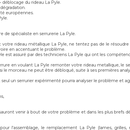
 • déblocage du rideau La Pyle.
 dégradation.
rité européennes.
yle.
e de spécialiste en serrurerie La Pyle.
 votre rideau métallique La Pyle, ne tentez pas de le résoudre
 voire en accentuant le problème.
le est assuré par des techniciens La Pyle qui ont les compétence
errure en voulant La Pyle remonter votre rideau metallique, le 
 si le morceau ne peut être débloqué, suite à ses premières analy
seul un serrurier expérimenté pourra analyser le problème et ag
ns,
sauront venir à bout de votre problème et dans les plus brefs d
ur l'assemblage, le remplacement La Pyle (lames, grilles, mo