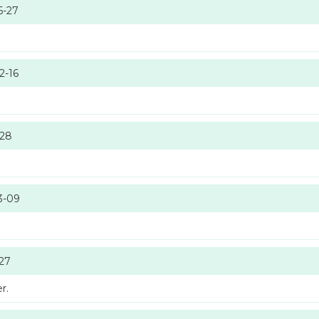
6-27
2-16
-28
3-09
-27
r.