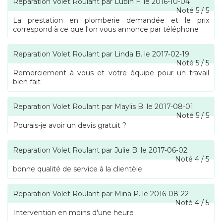
Reparation Volet Roulant
par
Lubin F.
le
2016-10-04
Noté
5
/
5
La prestation en plomberie demandée et le prix
correspond à ce que l'on vous annonce par téléphone
Reparation Volet Roulant
par
Linda B.
le
2017-02-19
Noté
5
/
5
Remerciement à vous et votre équipe pour un travail
bien fait
Reparation Volet Roulant
par
Maylis B.
le
2017-08-01
Noté
5
/
5
Pourais-je avoir un devis gratuit ?
Reparation Volet Roulant
par
Julie B.
le
2017-06-02
Noté
4
/
5
bonne qualité de service à la clientèle
Reparation Volet Roulant
par
Mina P.
le
2016-08-22
Noté
4
/
5
Intervention en moins d'une heure