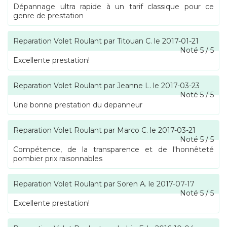
Dépannage ultra rapide à un tarif classique pour ce
genre de prestation
Reparation Volet Roulant
par
Titouan C.
le
2017-01-21
Noté
5
/
5
Excellente prestation!
Reparation Volet Roulant
par
Jeanne L.
le
2017-03-23
Noté
5
/
5
Une bonne prestation du depanneur
Reparation Volet Roulant
par
Marco C.
le
2017-03-21
Noté
5
/
5
Compétence, de la transparence et de l'honnêteté
pombier prix raisonnables
Reparation Volet Roulant
par
Soren A.
le
2017-07-17
Noté
5
/
5
Excellente prestation!