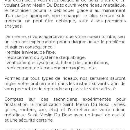
Par exemple, si vous avez bloqué la clé dans la serrure en
voulant Saint Meslin Du Bosc ouvrir votre rideau metallique,
le technicien pourra la débloquer grâce à au maniement
d'un passe approprié, voire changer le bloc serrure si le
morceau ne peut être débloqué, suite à ses premières
analyses.
De même, si vous apercevez que votre rideau tombe, seul
un serrurier expérimenté pourra diagnostiquer le problème
et agir en conséquence :
• remise à niveau de l'axe,
• replacement du système d'équilibrage,
• vérification|analyse|constatation] des articulations,
• replacement de lames endommagées • etc.
Formés sur tous types de rideaux, nos serruriers sauront
régler votre problème et dans les instant suivants, afin de
vous permettre de reprendre au plus vite votre activité.
Comptez sur des techniciens expérimentés pour
l'installation, la modification Saint Meslin Du Bosc (lames,
grilles, moteur, axe, etc.) et l'entretien de votre rideau
métallique Saint Meslin Du Bosc avec un travail de qualité
et une sécurité certaine.