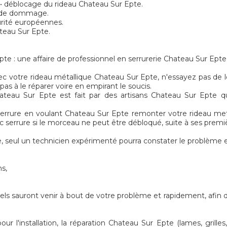
n • déblocage du rideau Chateau Sur Epte.
s de dommage.
urité européennes.
ateau Sur Epte.
 : une affaire de professionnel en serrurerie Chateau Sur Epte
 votre rideau métallique Chateau Sur Epte, n'essayez pas de le 
pas à le réparer voire en empirant le soucis.
ateau Sur Epte est fait par des artisans Chateau Sur Epte q
serrure en voulant Chateau Sur Epte remonter votre rideau meta
bloc serrure si le morceau ne peut être débloqué, suite à ses premi
 seul un technicien expérimenté pourra constater le problème e
ns,
nels sauront venir à bout de votre problème et rapidement, afin 
l'installation, la réparation Chateau Sur Epte (lames, grilles,