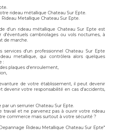
pte.
otre rideau métallique Chateau Sur Epte.
n Rideau Metallique Chateau Sur Epte.
ide d'un rideau métallique Chateau Sur Epte est
r d'éventuels cambriolages ou vols nocturnes, à
tat de marche.
s services d'un professionnel Chateau Sur Epte
ideau metallique, qui contrôlera alors quelques
 :
t des plaques d'enroulement,
ion,
evanture de votre établissement, il peut devenir
t devenir votre responsabilité en cas d'accidents,
 par un serrurier Chateau Sur Epte.
e travail et ne parvenez pas à ouvrir votre rideau
tre commerce mais surtout à votre sécurité ?
"Depannage Rideau Metallique Chateau Sur Epte"