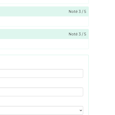
Noté
3
/
5
Noté
3
/
5