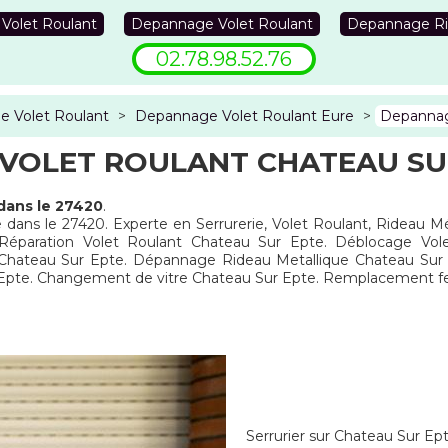
 Volet Roulant
Depannage Volet Roulant
Depannage Ri
02.78.98.52.76
 Volet Roulant
>
Depannage Volet Roulant Eure
>
Depannag
VOLET ROULANT CHATEAU SUR
dans le 27420
.
 dans le 27420. Experte en Serrurerie, Volet Roulant, Rideau Mét
paration Volet Roulant Chateau Sur Epte. Déblocage Volet
Chateau Sur Epte. Dépannage Rideau Metallique Chateau Sur 
 Epte. Changement de vitre Chateau Sur Epte. Remplacement fe
Serrurier sur Chateau Sur Ep