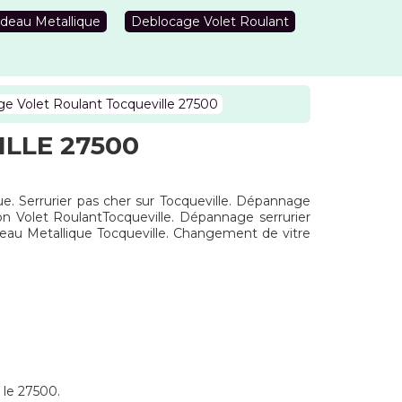
deau Metallique
Deblocage Volet Roulant
e Volet Roulant Tocqueville 27500
LLE 27500
ue. Serrurier pas cher sur Tocqueville. Dépannage
ion Volet RoulantTocqueville. Dépannage serrurier
deau Metallique Tocqueville. Changement de vitre
 le 27500.