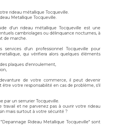
otre rideau métallique Tocqueville.
deau Metallique Tocqueville.
ide d'un rideau métallique Tocqueville est une
entuels cambriolages ou délinquance nocturnes, à
tat de marche.
es services d'un professionnel Tocqueville pour
metallique, qui vérifiera alors quelques éléments
t des plaques d'enroulement,
ion,
 devanture de votre commerce, il peut devenir
 être votre responsabilité en cas de problème, s'il
par un serrurier Tocqueville.
e travail et ne parvenez pas à ouvrir votre rideau
n mais surtout à votre sécurité ?
"Depannage Rideau Metallique Tocqueville" sont