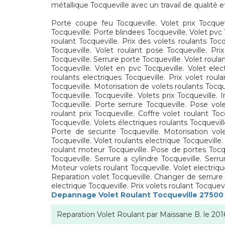
métallique Tocqueville avec un travail de qualité e
Porte coupe feu Tocqueville. Volet prix Tocquevi
Tocqueville. Porte blindees Tocqueville. Volet pvc
roulant Tocqueville. Prix des volets roulants Toc
Tocqueville. Volet roulant pose Tocqueville. Pri
Tocqueville. Serrure porte Tocqueville. Volet roul
Tocqueville. Volet en pvc Tocqueville. Volet elec
roulants electriques Tocqueville. Prix volet roul
Tocqueville. Motorisation de volets roulants Tocqu
Tocqueville. Tocqueville. Volets prix Tocqueville.
Tocqueville. Porte serrure Tocqueville. Pose vole
roulant prix Tocqueville. Coffre volet roulant To
Tocqueville. Volets électriques roulants Tocquevill
Porte de securite Tocqueville. Motorisation volet
Tocqueville. Volet roulants electrique Tocqueville
roulant moteur Tocqueville. Pose de portes Tocque
Tocqueville. Serrure a cylindre Tocqueville. Serru
Moteur volets roulant Tocqueville. Volet electriqu
Reparation volet Tocqueville. Changer de serrure T
electrique Tocqueville. Prix volets roulant Tocquev
Depannage Volet Roulant Tocqueville 27500
Reparation Volet Roulant
par
Maïssane B.
le
201