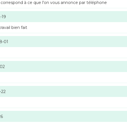
 correspond à ce que l'on vous annonce par téléphone
-19
vail bien fait
8-01
-02
-22
26