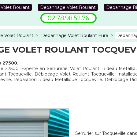
 Volet Roulant
Depannage Volet Roulant
Depannage Ri
02.78.98.52.76
 Volet Roulant
>
Depannage Volet Roulant Eure
>
Depannag
E VOLET ROULANT TOCQUEVI
e 27500
.
 le 27500. Experte en Serrurerie, Volet Roulant, Rideau Métalliq
ant Tocqueville. Déblocage Volet Roulant Tocqueville. Installat
ville. Réparation Rideau Metallique Tocqueville. Déblocage Ri
Serrurier sur Tocqueville dans