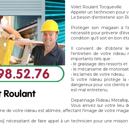
Volet Roulant Tocqueville.
Appeler un technicien pour v
Le besoin d'entretenir son Ri
Protéger son magasin à l'a
nécessité pour prévenir d'év
condition qu'il soit en bon é
Il convient de d'obtenir l
l'entretien de votre rideau 
importants tels que :
• le graissage des ressorts e
• le mécanisme de motorisat
• les lames de votre rideau,
Si votre rideau protège la
dangereux pour vos clients et
est mal entretenu.
Depannage Rideau Metallique 
Vous arrivez sur votre lieu d
me de votre rideau est abîmée, affectant l'image de votre magasi
écessitant de faire appel à un technicien pour une misson 