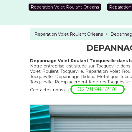
Reparation Volet Roulant Orleans
Reparation
Reparation Volet Roulant Orleans
>
Depannage
DEPANNAG
Depannage Volet Roulant Tocqueville dans l
Notre entreprise est située sur Tocqueville dans
Volet Roulant Tocqueville. Réparation Volet Roul
Tocqueville. Dépannage Rideau Metallique Tocque
Tocqueville. Remplacement fenetres Tocqueville.
02.78.98.52.76
Contactez-nous au