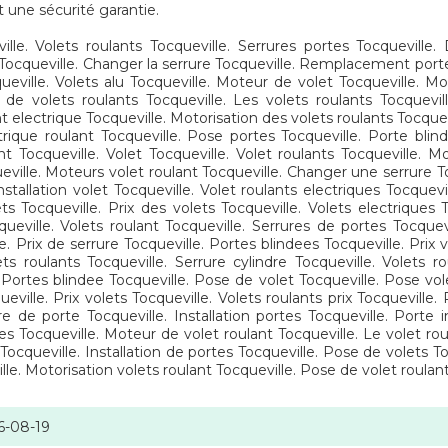
t une sécurité garantie.
lle. Volets roulants Tocqueville. Serrures portes Tocqueville. 
 Tocqueville. Changer la serrure Tocqueville. Remplacement porte
queville. Volets alu Tocqueville. Moteur de volet Tocqueville. Mo
x de volets roulants Tocqueville. Les volets roulants Tocquevil
ant electrique Tocqueville. Motorisation des volets roulants Tocque
trique roulant Tocqueville. Pose portes Tocqueville. Porte blin
ant Tocqueville. Volet Tocqueville. Volet roulants Tocqueville. 
eville. Moteurs volet roulant Tocqueville. Changer une serrure To
 Installation volet Tocqueville. Volet roulants electriques Tocquev
ts Tocqueville. Prix des volets Tocqueville. Volets electriques T
cqueville. Volets roulant Tocqueville. Serrures de portes Tocquev
e. Prix de serrure Tocqueville. Portes blindees Tocqueville. Prix v
s roulants Tocqueville. Serrure cylindre Tocqueville. Volets ro
. Portes blindee Tocqueville. Pose de volet Tocqueville. Pose vole
ville. Prix volets Tocqueville. Volets roulants prix Tocqueville
re de porte Tocqueville. Installation portes Tocqueville. Porte in
es Tocqueville. Moteur de volet roulant Tocqueville. Le volet ro
ocqueville. Installation de portes Tocqueville. Pose de volets Toc
ille. Motorisation volets roulant Tocqueville. Pose de volet roula
6-08-19