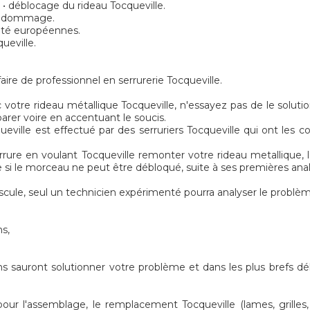
• déblocage du rideau Tocqueville.
de dommage.
rité européennes.
ueville.
aire de professionnel en serrurerie Tocqueville.
 votre rideau métallique Tocqueville, n'essayez pas de le solut
éparer voire en accentuant le soucis.
ville est effectué par des serruriers Tocqueville qui ont les c
rure en voulant Tocqueville remonter votre rideau metallique, le 
e si le morceau ne peut être débloqué, suite à ses premières ana
cule, seul un technicien expérimenté pourra analyser le problè
ns,
s sauront solutionner votre problème et dans les plus brefs dé
r l'assemblage, le remplacement Tocqueville (lames, grilles, m