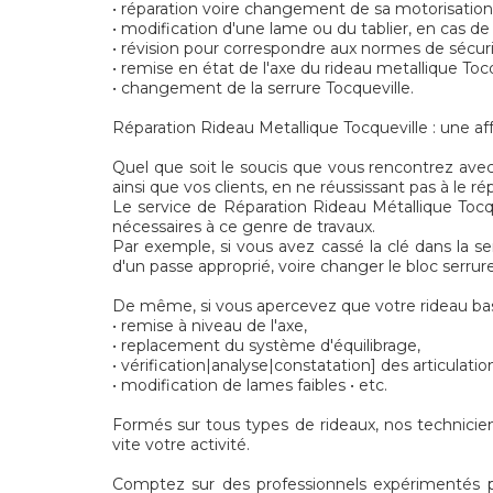
• réparation voire changement de sa motorisation 
• modification d'une lame ou du tablier, en cas 
• révision pour correspondre aux normes de sécu
• remise en état de l'axe du rideau metallique Tocq
• changement de la serrure Tocqueville.
Réparation Rideau Metallique Tocqueville : une aff
Quel que soit le soucis que vous rencontrez avec
ainsi que vos clients, en ne réussissant pas à le r
Le service de Réparation Rideau Métallique Tocque
nécessaires à ce genre de travaux.
Par exemple, si vous avez cassé la clé dans la ser
d'un passe approprié, voire changer le bloc serrur
De même, si vous apercevez que votre rideau bas
• remise à niveau de l'axe,
• replacement du système d'équilibrage,
• vérification|analyse|constatation] des articulatio
• modification de lames faibles • etc.
Formés sur tous types de rideaux, nos technicien
vite votre activité.
Comptez sur des professionnels expérimentés pou