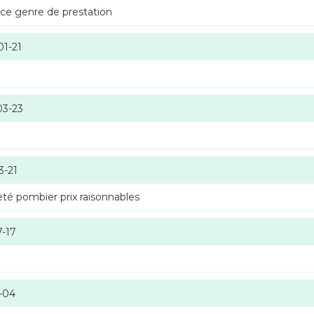
 ce genre de prestation
01-21
03-23
3-21
té pombier prix raisonnables
7-17
-04