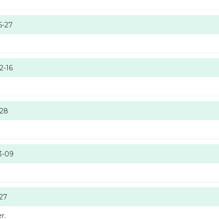
6-27
2-16
-28
3-09
-27
r.