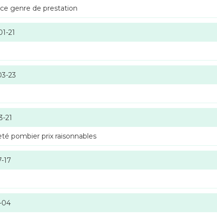
 ce genre de prestation
01-21
03-23
3-21
té pombier prix raisonnables
7-17
-04