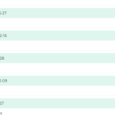
6-27
2-16
-28
3-09
-27
r.