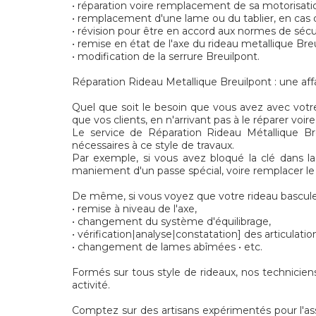
• réparation voire remplacement de sa motorisati
• remplacement d'une lame ou du tablier, en ca
• révision pour être en accord aux normes de séc
• remise en état de l'axe du rideau metallique Bre
• modification de la serrure Breuilpont.
Réparation Rideau Metallique Breuilpont : une affa
Quel que soit le besoin que vous avez avec votre
que vos clients, en n'arrivant pas à le réparer voir
Le service de Réparation Rideau Métallique Bre
nécessaires à ce style de travaux.
Par exemple, si vous avez bloqué la clé dans la
maniement d'un passe spécial, voire remplacer le 
De même, si vous voyez que votre rideau bascule,
• remise à niveau de l'axe,
• changement du système d'équilibrage,
• vérification|analyse|constatation] des articulatio
• changement de lames abîmées • etc.
Formés sur tous style de rideaux, nos technicie
activité.
Comptez sur des artisans expérimentés pour l'ass