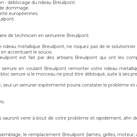
on • déblocage du rideau Breuilpont.
s de dommage.
urité européennes.
uilpont.
ire de technicien en serrurerie Breuilpont.
 rideau métallique Breuilpont, ne risquez pas de le solutionner
e en accentuant le soucis.
uilpont est fait par des artisans Breuilpont qui ont les comp
 serrure en voulant Breuilpont remonter votre rideau metalliq
bloc serrure si le morceau ne peut être débloqué, suite à ses pr
 seul un serrurier expérimenté pourra constater le problème et
ns,
ns sauront venir à bout de votre problème et rapidement, afin d
emblage, le remplacement Breuilpont (lames, grilles, moteur, axe