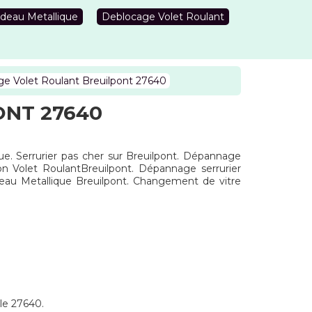
deau Metallique
Deblocage Volet Roulant
e Volet Roulant Breuilpont 27640
NT 27640
que. Serrurier pas cher sur Breuilpont. Dépannage
ion Volet RoulantBreuilpont. Dépannage serrurier
deau Metallique Breuilpont. Changement de vitre
 le 27640.