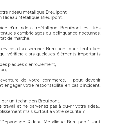
otre rideau métallique Breuilpont.
n Rideau Metallique Breuilpont.
ide d'un rideau métallique Breuilpont est très
ventuels cambriolages ou délinquance nocturnes,
 état de marche.
services d'un serrurier Breuilpont pour l'entretien
qui vérifiera alors quelques éléments importants
t des plaques d'enroulement,
ion,
 devanture de votre commerce, il peut devenir
t engager votre responsabilité en cas d'incident,
 par un technicien Breuilpont.
e travail et ne parvenez pas à ouvrir votre rideau
blissement mais surtout à votre sécurité ?
Depannage Rideau Metallique Breuilpont" sont