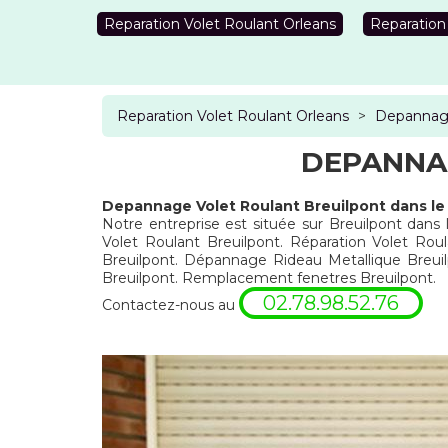
Reparation Volet Roulant Orleans
Reparation
Reparation Volet Roulant Orleans
>
Depannage
DEPANNA
Depannage Volet Roulant Breuilpont dans l
Notre entreprise est située sur Breuilpont dans 
Volet Roulant Breuilpont. Réparation Volet Roul
Breuilpont. Dépannage Rideau Metallique Breuil
Breuilpont. Remplacement fenetres Breuilpont.
02.78.98.52.76
Contactez-nous au