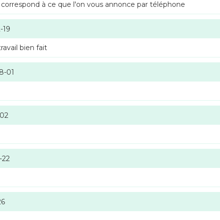
 correspond à ce que l'on vous annonce par téléphone
-19
vail bien fait
8-01
-02
-22
26