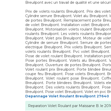
Breuilpont avec un travail de qualité et une sécuri
Prix de volets roulants Breuilpont. Prix des volet
Cylindre serrure Breuilpont. Volet alu Breuilpont. 
de portes Breuilpont. Remplacement porte Breuilp
de volet Breuilpont. Installation volet Breuilpont
Breuilpont. Motorisation volets roulant Breuilpont
roulants Breuilpont. Les volets roulants Breuilpo
Breuilpont. Volet prix Breuilpont. Moteur de volet
Cylindre de serrure Breuilpont. Serrure de portes
electrique Breuilpont. Prix volets Breuilpont. Ser
volets roulants Breuilpont. Pvc volet Breuilpont
Pose de volet roulant Breuilpont. Installation por
Pose portes Breuilpont. Volets alu Breuilpont. Vo
Breuilpont. Ouverture de portes Breuilpont. Porte
Volet roulant prix Breuilpont. Porte blindee Bre
coupe feu Breuilpont. Pose volets Breuilpont. Bre
Breuilpont. Volet roulant pose Breuilpont. Coff
Breuilpont. Porte blindees Breuilpont. Volets el
Breuilpont. Des volets roulants Breuilpont. Pose
Breuilpont. Pose volet Breuilpont. Volet en pvc B
Depannage Volet Roulant Breuilpont 27640
Reparation Volet Roulant
par
Maïssane B.
le
201