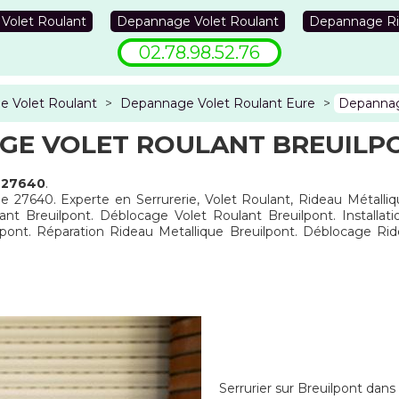
 Volet Roulant
Depannage Volet Roulant
Depannage Ri
02.78.98.52.76
 Volet Roulant
>
Depannage Volet Roulant Eure
>
Depannag
GE VOLET ROULANT BREUILPO
e 27640
.
le 27640. Experte en Serrurerie, Volet Roulant, Rideau Métalli
ant Breuilpont. Déblocage Volet Roulant Breuilpont. Installat
pont. Réparation Rideau Metallique Breuilpont. Déblocage Ri
Serrurier sur Breuilpont dans