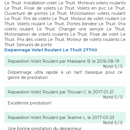
Le Thuit. Installation volet Le Thuit. Moteurs volets roulants
Le Thuit. Pose de volets Le Thuit. Volets en pvc Le Thuit.
Ouverture de portes Le Thuit. Motorisation volets roulant
Le Thuit. Prix de volets Le Thuit. Moteur de volet roulant Le
Thuit. Volets roulant Le Thuit. Portes blindee Le Thuit. Prix
volets roulant Le Thuit. Changer une serrure Le Thuit.
Motorisation de volets roulants Le Thuit. Pose de volet Le
Thuit. Prix des volets Le Thuit. Moteur de volets roulants Le
Thuit. Serrures de porte
Depannage Volet Roulant Le Thuit 27700
Reparation Volet Roulant
par
Maïssane B.
le
2016-08-19
Noté
5
/
5
Dépannage ultra rapide à un tarif classique pour ce
genre de prestation
Reparation Volet Roulant
par
Titouan C.
le
2017-01-21
Noté
5
/
5
Excellente prestation!
Reparation Volet Roulant
par
Jeanne L.
le
2017-03-23
Noté
5
/
5
Une bonne prestation du depanneur